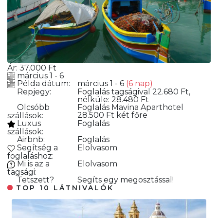
Ár:
37.000
Ft
március 1 - 6
Példa dátum:
március 1 - 6
(6 nap)
Repjegy:
Foglalás
tagságival 22.680 Ft,
nélküle: 28.480 Ft
Olcsóbb
Foglalás
Mavina Aparthotel
28.500 Ft két főre
szállások:
Luxus
Foglalás
szállások:
Airbnb:
Foglalás
Segítség a
Elolvasom
foglaláshoz:
Mi is az a
Elolvasom
tagsági:
Tetszett?
Segíts egy megosztással!
TOP 10 LÁTNIVALÓK