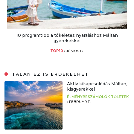
10 programtipp a tökéletes nyaraláshoz Máltán
gyerekekkel
TOP10
/
JÚNIUS 13.
TALÁN EZ IS ÉRDEKELHET
Aktív kikapcsolódás Máltán,
kisgyerekkel
ÉLMÉNYBESZÁMOLÓK TŐLETEK
/
FEBRUÁR 11.