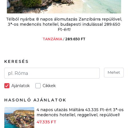
Télből nyárba: 8 napos álomutazás Zanzibárra repülővel,
3*-os medencés hotellel, budapesti indulással 289.650
Ft-ért!
TANZÁNIA
/
289.650 FT
KERESÉS
Mehet
Ajánlatok
Cikkek
HASONLÓ AJÁNLATOK
4 napos utazás Máltára 43.335 Ft-ért 3*-os
medencés hotellel, reggelivel, repülővel!
47.335 FT