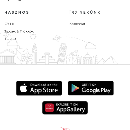
HASZNOS
ÍRJ NEKÜNK
GY.I.K.
Kapcsolat
Tippek & Trükkök
TOP10