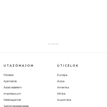
UTAZÓMAJOM
ÚTICÉLOK
Főoldal
Európa
Ajánlatok
Ázsia
Adatvédelem
Amerika
Impresszum
Afrika
Médiaajánlat
Ausztrália
Sajtómegjelenések