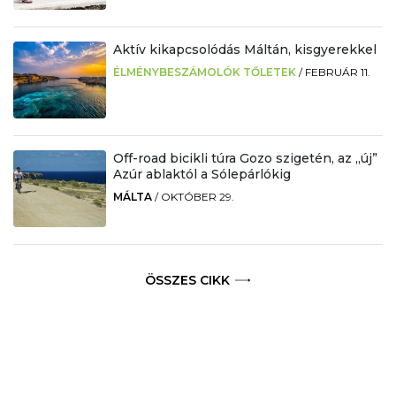
Aktív kikapcsolódás Máltán, kisgyerekkel
ÉLMÉNYBESZÁMOLÓK TŐLETEK
/
FEBRUÁR 11.
Off-road bicikli túra Gozo szigetén, az „új”
Azúr ablaktól a Sólepárlókig
MÁLTA
/
OKTÓBER 29.
ÖSSZES CIKK