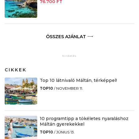
76.700 FT
ÖSSZES AJÁNLAT
CIKKEK
Top 10 látnivaló Máltán, térképpel!
TOP10
/
NOVEMBER 11.
10 programtipp a tökéletes nyaraláshoz
Máltán gyerekekkel
TOP10
/
JÚNIUS 13.