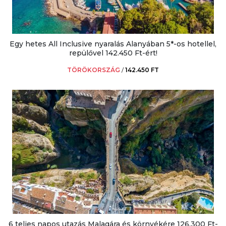
Egy hetes All Inclusive nyaralás Alanyában 5*-os hotellel,
repülővel 142.450 Ft-ért!
TÖRÖKORSZÁG
/
142.450 FT
6 teljes napos utazás Malagára és környékére 126.300 Ft-