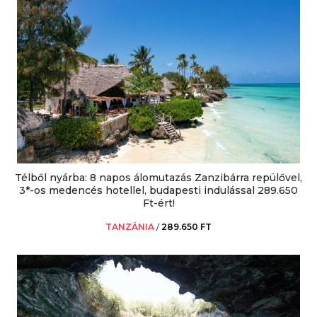
Télből nyárba: 8 napos álomutazás Zanzibárra repülővel,
3*-os medencés hotellel, budapesti indulással 289.650
Ft-ért!
TANZÁNIA
/
289.650 FT