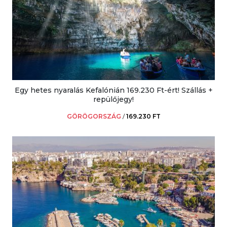
Egy hetes nyaralás Kefalónián 169.230 Ft-ért! Szállás +
repülőjegy!
GÖRÖGORSZÁG
/
169.230 FT