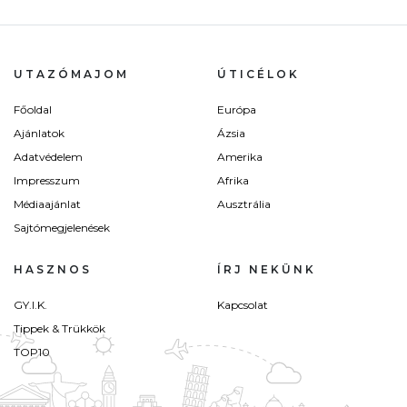
UTAZÓMAJOM
ÚTICÉLOK
Főoldal
Európa
Ajánlatok
Ázsia
Adatvédelem
Amerika
Impresszum
Afrika
Médiaajánlat
Ausztrália
Sajtómegjelenések
HASZNOS
ÍRJ NEKÜNK
GY.I.K.
Kapcsolat
Tippek & Trükkök
TOP10