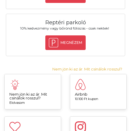
Reptéri parkoló
10% kedvezmény vagy bőrönd fóliázás - csak nektek!
MEGNÉZEM
Nem jön ki az ár. Mit csinálok rosszul?
Nem jön ki az ár. Mit
Airbnb
csinálok rosszul?
10.100 Ft kupon
Elolvasom