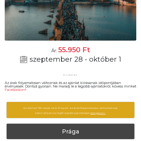
55.950
Ft
Ár:
szeptember 28 - október 1
Az árak folyamatosan változnak és az ajánlat kiírásanak időpontjában
érvényesek. Döntsd gyorsan. Ne maradj le a legjobb ajánlatokról, kövess minket
Facebookon
!
Az ajánlat 761 napja nem frissült. Az árak folyamatosan változhatnak,
ezért célszerű a legfrissebb ajánlatokat
böngészni.
Prága