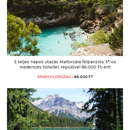
5 teljes napos utazás Mallorcára félpanziós 3*-os
medencés hotellel, repülővel 86.000 Ft-ért!
SPANYOLORSZÁG
/
86.000 FT