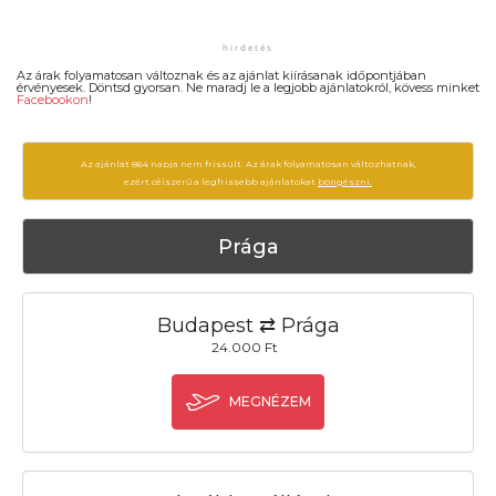
Az árak folyamatosan változnak és az ajánlat kiírásanak időpontjában
érvényesek. Döntsd gyorsan. Ne maradj le a legjobb ajánlatokról, kövess minket
Facebookon
!
Az ajánlat 864 napja nem frissült. Az árak folyamatosan változhatnak,
ezért célszerű a legfrissebb ajánlatokat
böngészni.
Prága
Budapest ⇄ Prága
24.000 Ft
MEGNÉZEM