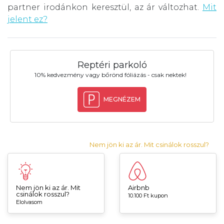
partner irodánkon keresztül, az ár változhat.
Mit
jelent ez?
Reptéri parkoló
10% kedvezmény vagy bőrönd fóliázás - csak nektek!
MEGNÉZEM
Nem jön ki az ár. Mit csinálok rosszul?
Nem jön ki az ár. Mit
Airbnb
csinálok rosszul?
10.100 Ft kupon
Elolvasom