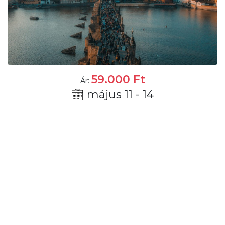
59.000
Ft
Ár:
május 11 - 14