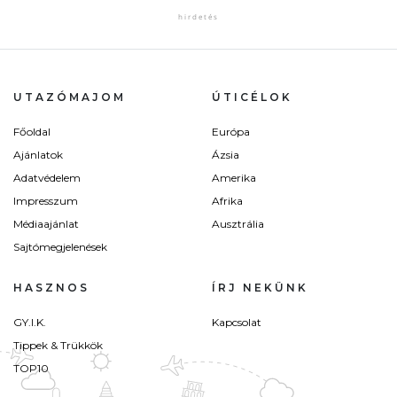
UTAZÓMAJOM
ÚTICÉLOK
Főoldal
Európa
Ajánlatok
Ázsia
Adatvédelem
Amerika
Impresszum
Afrika
Médiaajánlat
Ausztrália
Sajtómegjelenések
HASZNOS
ÍRJ NEKÜNK
GY.I.K.
Kapcsolat
Tippek & Trükkök
TOP10