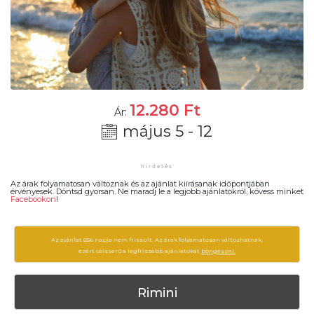
12.280
Ft
Ár:
május 5 - 12
Az árak folyamatosan változnak és az ajánlat kiírásanak időpontjában
érvényesek. Döntsd gyorsan. Ne maradj le a legjobb ajánlatokról, kövess minket
Facebookon
!
Az ajánlat 856 napja nem frissült. Az árak folyamatosan változhatnak,
ezért célszerű a legfrissebb ajánlatokat
böngészni.
Rimini