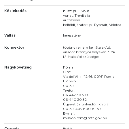
Közlekedés
busz: pl. Flixbus
vonat: Trenitalia
autóbérlés
belföldi járatok: pl. Ryanair, Volotea
Vallás
keresztény
Konnektor
többnyire nem kell átalakító,
viszont bizonyos helyeken "TYPE
L" átalakító szükséges
Nagykövetség
Róma
Cím:
Via dei Villini 12-16. 00161 Roma
Előhívó:
00-39
Telefon:
06-442 30 598
06-440 20 32
Ügyelet (munkaidőn kívül):
00-39-348-800-81-59
E-mail:
mission.rom@mfa.gov.hu
Csapvíz
Iható