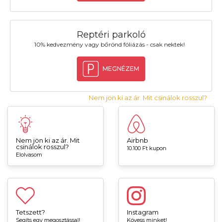
Reptéri parkoló
10% kedvezmény vagy bőrönd fóliázás - csak nektek!
MEGNÉZEM
Nem jön ki az ár. Mit csinálok rosszul?
Nem jön ki az ár. Mit
Airbnb
csinálok rosszul?
10.100 Ft kupon
Elolvasom
Tetszett?
Instagram
Segíts egy megosztással!
Kövess minket!