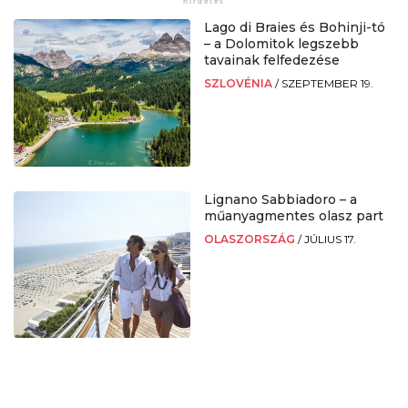
Lago di Braies és Bohinji-tó
– a Dolomitok legszebb
tavainak felfedezése
SZLOVÉNIA
/
SZEPTEMBER 19.
Lignano Sabbiadoro – a
műanyagmentes olasz part
OLASZORSZÁG
/
JÚLIUS 17.