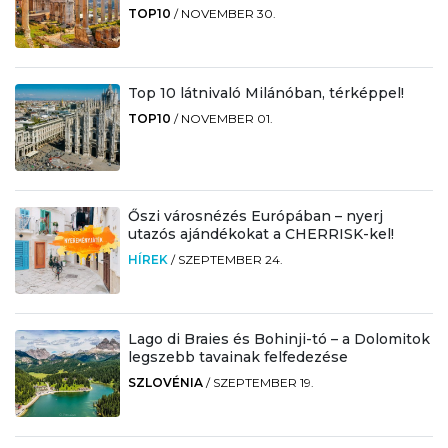
TOP10
/
NOVEMBER 30.
Top 10 látnivaló Milánóban, térképpel!
TOP10
/
NOVEMBER 01.
Őszi városnézés Európában – nyerj
utazós ajándékokat a CHERRISK-kel!
HÍREK
/
SZEPTEMBER 24.
Lago di Braies és Bohinji-tó – a Dolomitok
legszebb tavainak felfedezése
SZLOVÉNIA
/
SZEPTEMBER 19.