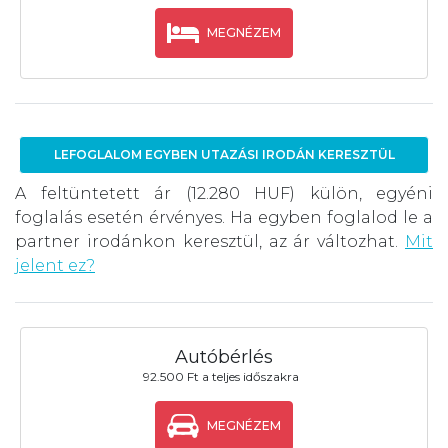
MEGNÉZEM
LEFOGLALOM EGYBEN UTAZÁSI IRODÁN KERESZTÜL
A feltüntetett ár (12.280 HUF) külön, egyéni
foglalás esetén érvényes. Ha egyben foglalod le a
partner irodánkon keresztül, az ár változhat.
Mit
jelent ez?
Autóbérlés
92.500 Ft a teljes időszakra
MEGNÉZEM