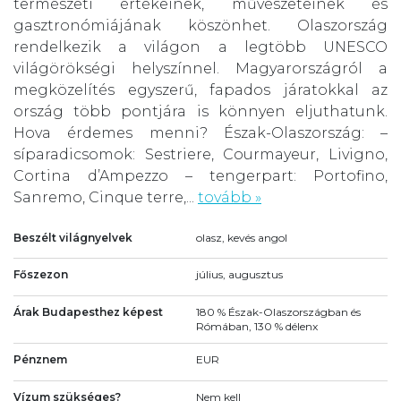
természeti értékeinek, művészeteinek és
gasztronómiájának köszönhet. Olaszország
rendelkezik a világon a legtöbb UNESCO
világörökségi helyszínnel. Magyarországról a
megközelítés egyszerű, fapados járatokkal az
ország több pontjára is könnyen eljuthatunk.
Hova érdemes menni? Észak-Olaszország: –
síparadicsomok: Sestriere, Courmayeur, Livigno,
Cortina d’Ampezzo – tengerpart: Portofino,
Sanremo, Cinque terre,...
tovább »
Beszélt világnyelvek
olasz, kevés angol
Főszezon
július, augusztus
Árak Budapesthez képest
180 % Észak-Olaszországban és
Rómában, 130 % délenx
Pénznem
EUR
Vízum szükséges?
Nem kell