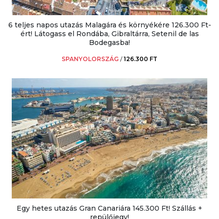
6 teljes napos utazás Malagára és környékére 126.300 Ft-
ért! Látogass el Rondába, Gibraltárra, Setenil de las
Bodegasba!
SPANYOLORSZÁG
/
126.300 FT
Egy hetes utazás Gran Canariára 145.300 Ft! Szállás +
repülőjegy!