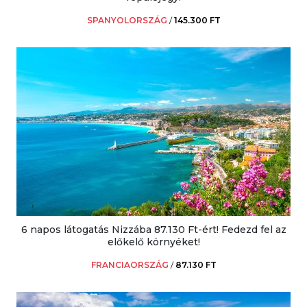
SPANYOLORSZÁG
/
145.300 FT
6 napos látogatás Nizzába 87.130 Ft-ért! Fedezd fel az
előkelő környéket!
FRANCIAORSZÁG
/
87.130 FT