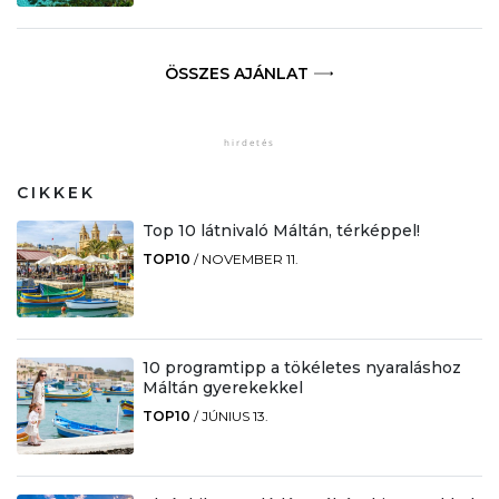
ÖSSZES AJÁNLAT
CIKKEK
Top 10 látnivaló Máltán, térképpel!
TOP10
/
NOVEMBER 11.
10 programtipp a tökéletes nyaraláshoz
Máltán gyerekekkel
TOP10
/
JÚNIUS 13.