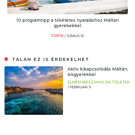
10 programtipp a tökéletes nyaraláshoz Máltán
gyerekekkel
TOP10
/
JÚNIUS 13.
TALÁN EZ IS ÉRDEKELHET
Aktív kikapcsolódás Máltán,
kisgyerekkel
ÉLMÉNYBESZÁMOLÓK TŐLETEK
/
FEBRUÁR 11.