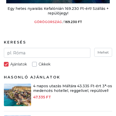
Egy hetes nyaralás Kefalónián 169.230 Ft-ért! Szállás +
repülőjegy!
GÖRÖGORSZÁG
/
169.230 FT
KERESÉS
Mehet
Ajánlatok
Cikkek
HASONLÓ AJÁNLATOK
4 napos utazás Máltára 43.335 Ft-ért 3*-os
medencés hotellel, reggelivel, repülővel!
47.335 FT