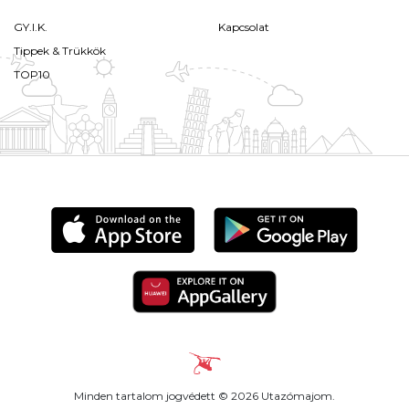
GY.I.K.
Kapcsolat
Tippek & Trükkök
TOP10
Minden tartalom jogvédett © 2026 Utazómajom.