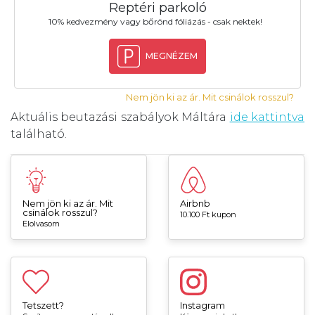
Reptéri parkoló
10% kedvezmény vagy bőrönd fóliázás - csak nektek!
MEGNÉZEM
Nem jön ki az ár. Mit csinálok rosszul?
Aktuális beutazási szabályok Máltára
ide kattintva
található.
Nem jön ki az ár. Mit
Airbnb
csinálok rosszul?
10.100 Ft kupon
Elolvasom
Tetszett?
Instagram