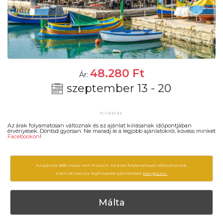
48.280
Ft
Ár:
szeptember 13 - 20
Az árak folyamatosan változnak és az ajánlat kiírásanak időpontjában
érvényesek. Döntsd gyorsan. Ne maradj le a legjobb ajánlatokról, kövess minket
Facebookon
!
Az ajánlat 1835 napja nem frissült. Az árak folyamatosan változhatnak,
ezért célszerű a legfrissebb ajánlatokat
böngészni.
Málta