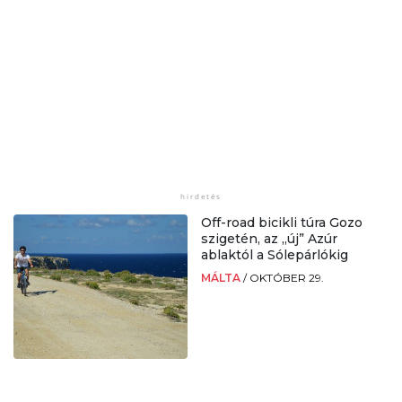
Off-road bicikli túra Gozo
szigetén, az „új” Azúr
ablaktól a Sólepárlókig
MÁLTA
/
OKTÓBER 29.