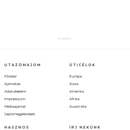
UTAZÓMAJOM
ÚTICÉLOK
Főoldal
Európa
Ajánlatok
Ázsia
Adatvédelem
Amerika
Impresszum
Afrika
Médiaajánlat
Ausztrália
Sajtómegjelenések
HASZNOS
ÍRJ NEKÜNK