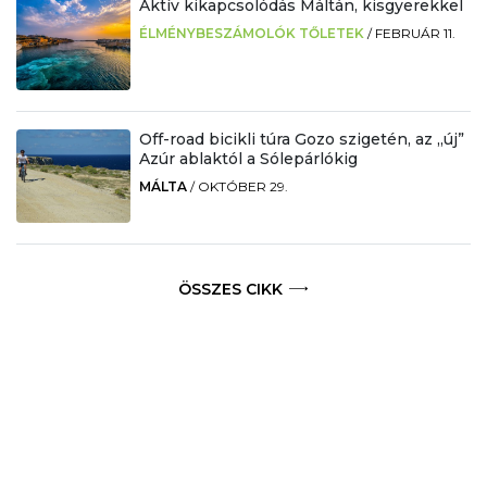
Aktív kikapcsolódás Máltán, kisgyerekkel
ÉLMÉNYBESZÁMOLÓK TŐLETEK
/
FEBRUÁR 11.
Off-road bicikli túra Gozo szigetén, az „új”
Azúr ablaktól a Sólepárlókig
MÁLTA
/
OKTÓBER 29.
ÖSSZES CIKK