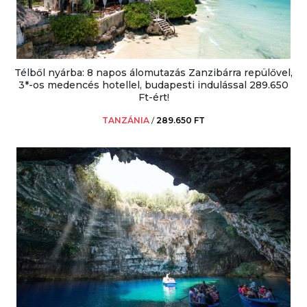
Télből nyárba: 8 napos álomutazás Zanzibárra repülővel,
3*-os medencés hotellel, budapesti indulással 289.650
Ft-ért!
TANZÁNIA
/
289.650 FT