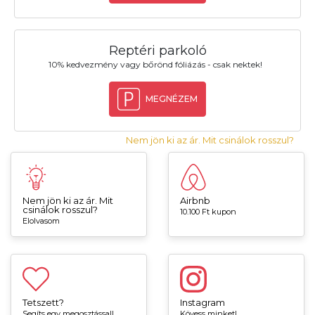
Reptéri parkoló
10% kedvezmény vagy bőrönd fóliázás - csak nektek!
MEGNÉZEM
Nem jön ki az ár. Mit csinálok rosszul?
Nem jön ki az ár. Mit
Airbnb
csinálok rosszul?
10.100 Ft kupon
Elolvasom
Tetszett?
Instagram
Segíts egy megosztással!
Kövess minket!