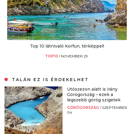
Top 10 látnivaló Korfun, térképpel!
TOP10
/
NOVEMBER 29.
TALÁN EZ IS ÉRDEKELHET
Utószezon alatt is irány
Görögország – ezek a
legszebb görög szigetek
GÖRÖGORSZÁG
/
SZEPTEMBER
04.