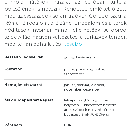
olimpiai játékok hazája, az európai kultúra
bölcsőjének is nevezik. Rengeteg emléket őrzött
meg az évszázadok során, az ókori Görögország, a
Római Birodalom, a Bizánci Birodalom és a török
hódítások nyomai mind fellelhetőek. A görög
szigetvilág nagyon változatos, a türkizkék tenger,
mediterrán éghajlat és...
tovább »
Beszélt világnyelvek
görög, kevés angol
Főszezon
június, július, augusztus,
szeptember
Nem ajánlott utazni
január, február, október,
november, december
Árak Budapesthez képest
felkapottságtól függ, híres
helyeken Budapesthez hasonló
árak, szigetek nagy részén kb. a
budapesti árak 70-80%-ax
Pénznem
EUR