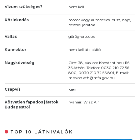
Vízum szükséges?
Nem kell
Közlekedés
motor vagy autóbérlés, busz, hajó,
belföldi járatok
Vallás
görög-ortodox
Konnektor
nem kell átalakító
Nagykövetség
Cím: 38, Vasileos Konstantinou 116
35 Athén, Telefon: 0030 210 72 56
800, 0030 210 72 56 801, E-mail:
mission.ath@mfa.gov.hu
Csapvíz
Igen
Közvetlen fapados járatok
ryanair, Wizz Air
Budapestről
TOP 10 LÁTNIVALÓK