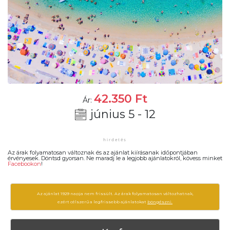
42.350
Ft
Ár:
június 5 - 12
Az árak folyamatosan változnak és az ajánlat kiírásanak időpontjában
érvényesek. Döntsd gyorsan. Ne maradj le a legjobb ajánlatokról, kövess minket
Facebookon
!
Az ajánlat 1929 napja nem frissült. Az árak folyamatosan változhatnak,
ezért célszerű a legfrissebb ajánlatokat
böngészni.