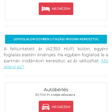
MEGNÉZEM
LEFOGLALOM EGYBEN UTAZÁSI IRODÁN KERESZTÜL
A feltüntetett ár (42.350 HUF) külön, egyéni
foglalás esetén érvényes. Ha egyben foglalod le a
partner irodánkon keresztül, az ár változhat.
Mit
jelent ez?
Autóbérlés
30.700 Ft a teljes időszakra
MEGNÉZEM