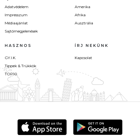
Adatvédelem
Amerika
Impresszum
Afrika
Médiaajánlat
Ausztrália
Sajtómegjelenések
HASZNOS
ÍRJ NEKÜNK
GY.I.K.
Kapcsolat
Tippek & Trükkök
TOP10