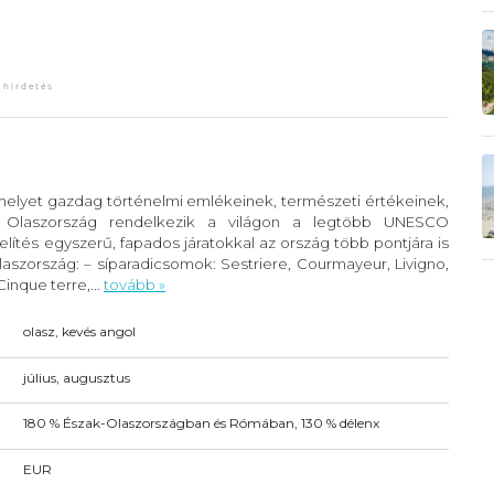
 melyet gazdag történelmi emlékeinek, természeti értékeinek,
. Olaszország rendelkezik a világon a legtöbb UNESCO
lítés egyszerű, fapados járatokkal az ország több pontjára is
szország: – síparadicsomok: Sestriere, Courmayeur, Livigno,
inque terre,...
tovább »
olasz, kevés angol
július, augusztus
180 % Észak-Olaszországban és Rómában, 130 % délenx
EUR