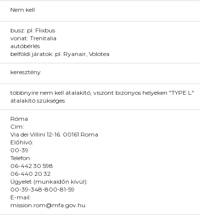
Nem kell
busz: pl. Flixbus
vonat: Trenitalia
autóbérlés
belföldi járatok: pl. Ryanair, Volotea
keresztény
többnyire nem kell átalakító, viszont bizonyos helyeken "TYPE L"
átalakító szükséges
Róma
Cím:
Via dei Villini 12-16. 00161 Roma
Előhívó:
00-39
Telefon:
06-442 30 598
06-440 20 32
Ügyelet (munkaidőn kívül):
00-39-348-800-81-59
E-mail:
mission.rom@mfa.gov.hu