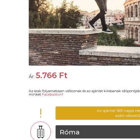
5.766
Ft
Ár:
Az árak folyamatosan változnak és az ajánlat kiírásanak időpontjáb
minket
Facebookon
!
!
Az ajánlat 1651 napja n
ezért célszer
Róma