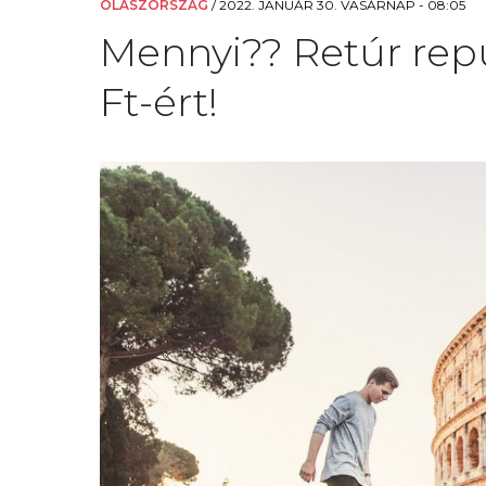
OLASZORSZÁG
/
2022. JANUÁR 30. VASÁRNAP - 08:05
Mennyi?? Retúr rep
Ft-ért!