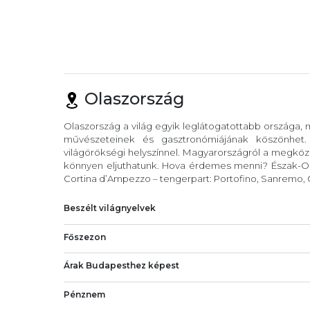
Olaszország
Olaszország a világ egyik leglátogatottabb országa,
művészeteinek és gasztronómiájának köszönhet
világörökségi helyszínnel. Magyarországról a megköze
könnyen eljuthatunk. Hova érdemes menni? Észak-Ola
Cortina d’Ampezzo – tengerpart: Portofino, Sanremo, C
Beszélt világnyelvek
Főszezon
Árak Budapesthez képest
Pénznem