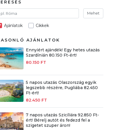
KERESÉS
Mehet
Ajánlatok
Cikkek
HASONLÓ AJÁNLATOK
Ennyiért ajándék! Egy hetes utazás
Szardínián 80.150 Ft-ért!
80.150 FT
5 napos utazás Olaszország egyik
legszebb részére, Pugliába 82.450
Ft-ért!
82.450 FT
7 napos utazás Szicíliára 92.850 Ft-
ért! Bérelj autót és fedezd fel a
szigetet szuper áron!