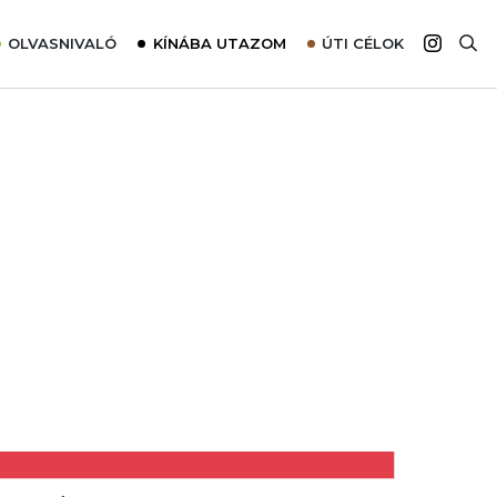
OLVASNIVALÓ
KÍNÁBA UTAZOM
ÚTI CÉLOK
Top 10 látnivalók térképpel
Európa
Tudnivalók az ajánlatok lefoglalásához
Ázsia
Tippek & Trükkök
Amerika
Utazómajom – CitySIM kártya a világutazóknak
Afrika
Interjú
Ausztrália
Élménybeszámolók
Szállodalátogatás
Sajtómegjelenések