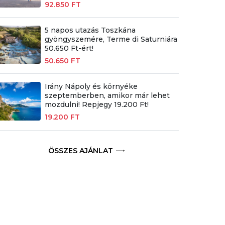
92.850 FT
5 napos utazás Toszkána
gyöngyszemére, Terme di Saturniára
50.650 Ft-ért!
50.650 FT
Irány Nápoly és környéke
szeptemberben, amikor már lehet
mozdulni! Repjegy 19.200 Ft!
19.200 FT
ÖSSZES AJÁNLAT