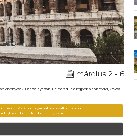
március 2 - 6
an érvényesek. Döntsd gyorsan. Ne maradj le a legjobb ajánlatokról, kövess
em frissült. Az árak folyamatosan változhatnak,
ű a legfrissebb ajánlatokat
böngészni.