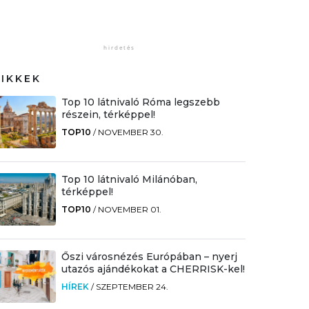
CIKKEK
Top 10 látnivaló Róma legszebb
részein, térképpel!
TOP10
/
NOVEMBER 30.
Top 10 látnivaló Milánóban,
térképpel!
TOP10
/
NOVEMBER 01.
Őszi városnézés Európában – nyerj
utazós ajándékokat a CHERRISK-kel!
HÍREK
/
SZEPTEMBER 24.