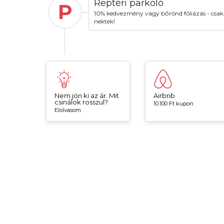
Reptéri parkoló
P
10% kedvezmény vagy bőrönd fóliázás - csak
nektek!
Nem jön ki az ár. Mit
Airbnb
csinálok rosszul?
10.100 Ft kupon
Elolvasom