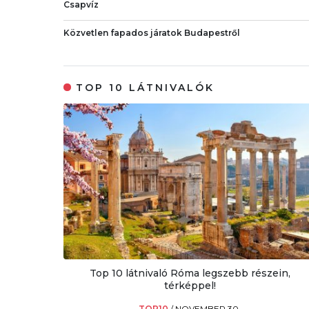
Csapvíz
Közvetlen fapados járatok Budapestről
TOP 10 LÁTNIVALÓK
Top 10 látnivaló Róma legszebb részein,
térképpel!
TOP10
/
NOVEMBER 30.