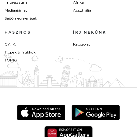
Impresszum
Afrika
Médiaajánlat
Ausztrália
Sajtómegjelenések
HASZNOS
ÍRJ NEKÜNK
GY.I.K.
Kapcsolat
Tippek & Trükkök
TOP10