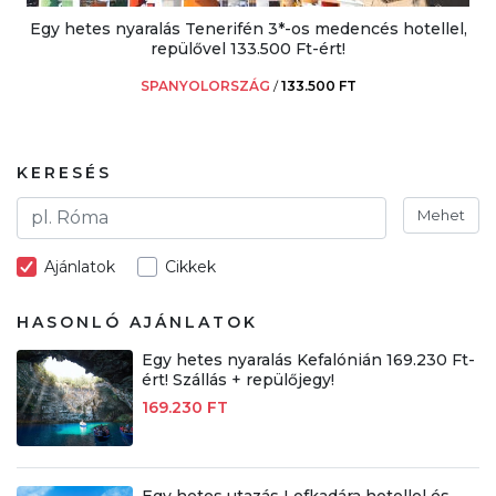
Egy hetes nyaralás Tenerifén 3*-os medencés hotellel,
repülővel 133.500 Ft-ért!
SPANYOLORSZÁG
/
133.500 FT
KERESÉS
Mehet
Ajánlatok
Cikkek
HASONLÓ AJÁNLATOK
Egy hetes nyaralás Kefalónián 169.230 Ft-
ért! Szállás + repülőjegy!
169.230 FT
Egy hetes utazás Lefkadára hotellel és