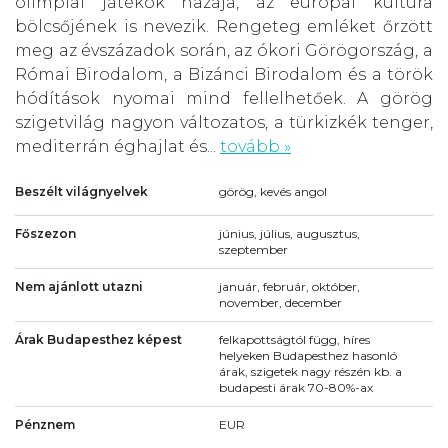
olimpiai játékok hazája, az európai kultúra
bölcsőjének is nevezik. Rengeteg emléket őrzött
meg az évszázadok során, az ókori Görögország, a
Római Birodalom, a Bizánci Birodalom és a török
hódítások nyomai mind fellelhetőek. A görög
szigetvilág nagyon változatos, a türkizkék tenger,
mediterrán éghajlat és...
tovább »
Beszélt világnyelvek
görög, kevés angol
Főszezon
június, július, augusztus,
szeptember
Nem ajánlott utazni
január, február, október,
november, december
Árak Budapesthez képest
felkapottságtól függ, híres
helyeken Budapesthez hasonló
árak, szigetek nagy részén kb. a
budapesti árak 70-80%-ax
Pénznem
EUR