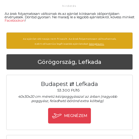
Az árak folyamatosan változnak és az ajánlat kiírásanak időpontjában
érvényesek. Döntsd gyorsan. Ne maradj le a legjobb ajánlatokról, kövess minket
Facebookon
!
Az ajánlat 410 napja nem frissült. Az árak folyamatosan változhatnak,
ezért célszerű a legfrissebb ajánlatokat
böngészni.
Görögország, Lefkada
Budapest ⇄ Lefkada
53.300 Ft/fő
40x30x20 cm méretű kézipoggyásszal az árban (nagyobb
poggyász, feladható bőrönd extra költség)
MEGNÉZEM