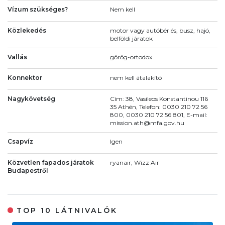
Vízum szükséges?
Nem kell
Közlekedés
motor vagy autóbérlés, busz, hajó,
belföldi járatok
Vallás
görög-ortodox
Konnektor
nem kell átalakító
Nagykövetség
Cím: 38, Vasileos Konstantinou 116
35 Athén, Telefon: 0030 210 72 56
800, 0030 210 72 56 801, E-mail:
mission.ath@mfa.gov.hu
Csapvíz
Igen
Közvetlen fapados járatok
ryanair, Wizz Air
Budapestről
TOP 10 LÁTNIVALÓK