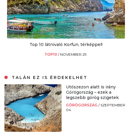
Top 10 látnivaló Korfun, térképpel!
TOP10
/
NOVEMBER 29.
TALÁN EZ IS ÉRDEKELHET
Utószezon alatt is irány
Görögország – ezek a
legszebb görög szigetek
GÖRÖGORSZÁG
/
SZEPTEMBER
04.