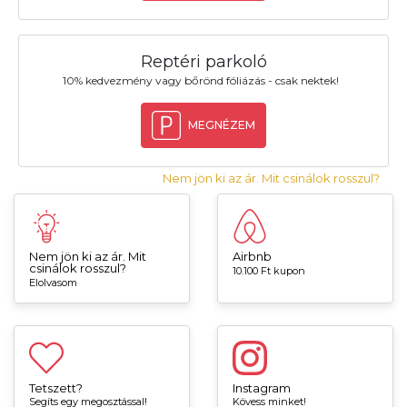
Reptéri parkoló
10% kedvezmény vagy bőrönd fóliázás - csak nektek!
MEGNÉZEM
Nem jön ki az ár. Mit csinálok rosszul?
Nem jön ki az ár. Mit
Airbnb
csinálok rosszul?
10.100 Ft kupon
Elolvasom
Tetszett?
Instagram
Segíts egy megosztással!
Kövess minket!