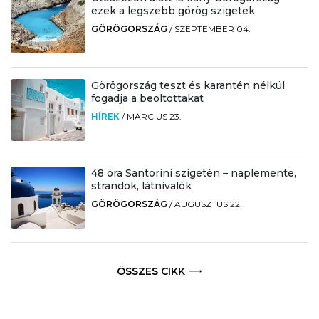
ezek a legszebb görög szigetek
GÖRÖGORSZÁG
/
SZEPTEMBER 04.
Görögország teszt és karantén nélkül
fogadja a beoltottakat
HÍREK
/
MÁRCIUS 23.
48 óra Santorini szigetén – naplemente,
strandok, látnivalók
GÖRÖGORSZÁG
/
AUGUSZTUS 22.
ÖSSZES CIKK