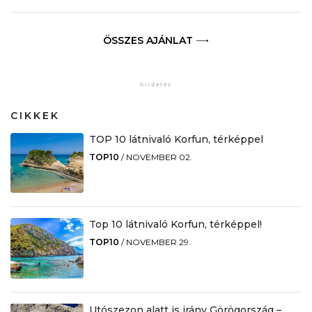
ÖSSZES AJÁNLAT
CIKKEK
TOP 10 látnivaló Korfun, térképpel
TOP10
/
NOVEMBER 02.
Top 10 látnivaló Korfun, térképpel!
TOP10
/
NOVEMBER 29.
Utószezon alatt is irány Görögország –