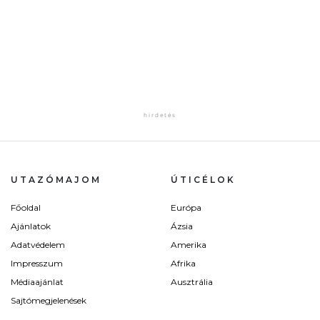
UTAZÓMAJOM
ÚTICÉLOK
Főoldal
Európa
Ajánlatok
Ázsia
Adatvédelem
Amerika
Impresszum
Afrika
Médiaajánlat
Ausztrália
Sajtómegjelenések