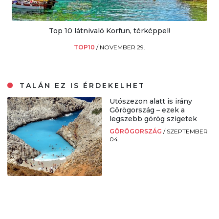
Top 10 látnivaló Korfun, térképpel!
TOP10
/
NOVEMBER 29.
TALÁN EZ IS ÉRDEKELHET
Utószezon alatt is irány
Görögország – ezek a
legszebb görög szigetek
GÖRÖGORSZÁG
/
SZEPTEMBER
04.