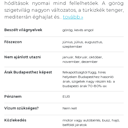
hódítások nyomai mind fellelhetőek. A görög
szigetvilág nagyon változatos, a türkizkék tenger,
mediterrán éghajlat és...
tovább »
Beszélt világnyelvek
görög, kevés angol
Főszezon
június, július, augusztus,
szeptember
Nem ajánlott utazni
január, február, október,
november, december
Árak Budapesthez képest
felkapottságtól függ, híres
helyeken Budapesthez hasonló
árak, szigetek nagy részén kb. a
budapesti árak 70-80%-ax
Pénznem
EUR
Vízum szükséges?
Nem kell
Közlekedés
motor vagy autóbérlés, busz, hajó,
belföldi járatok