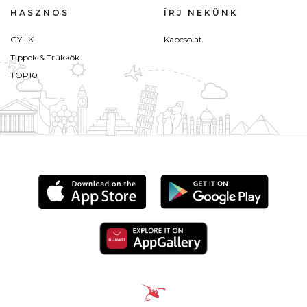
HASZNOS
ÍRJ NEKÜNK
GY.I.K.
Kapcsolat
Tippek & Trükkök
TOP10