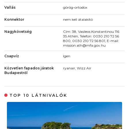
Vallás
görög-ortodox
Konnektor
nem kell átalakító
Nagykövetség
Cím: 38, Vasileos Konstantinou 116
35 Athén, Telefon: 0030 210 72 56
800, 0030 210 72 56 801, E-mail:
mission.ath@mfa.gov.hu
Csapvíz
Igen
Közvetlen fapados járatok
ryanair, Wizz Air
Budapestről
TOP 10 LÁTNIVALÓK