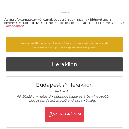
Az árak folyamatosan változnak és az ajánlat kiírásanak időpontjában
érvényesek. Döntsd gyorsan. Ne maradj le a legjobb ajánlatokról, kövess minket
Facebookon
!
Az ajánlat 205 napja nem frissült. Az árak folyamatosan változhatnak,
ezért célszerű a legfrissebb ajánlatokat
böngészni.
Heraklion
Budapest ⇄ Heraklion
60.000 Ft
40x30x20 cm méretű kézipoggyásszal az árban (nagyobb
poggyász, feladható bőrönd extra költség)
MEGNÉZEM