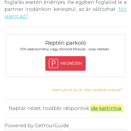
foglalás esetén érvényes. Ha egyben foglalod le a
partner irodánkon keresztül, az ár változhat.
Mit
jelent ez?
Reptéri parkoló
10% kedvezmény vagy bőrönd fóliázás - csak nektek!
MEGNÉZEM
Nem jön ki az ár. Mit csinálok rosszul?
Naptár nézet, további időpontok
ide kattintva
.
Powered by
GetYourGuide