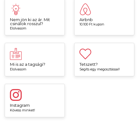
Nem jön ki az ár. Mit
Airbnb
csinálok rosszul?
10.100 Ft kupon
Elolvasom
Mi is az a tagsági?
Tetszett?
Elolvasom
Segíts egy megosztással!
Instagram
Kövess minket!