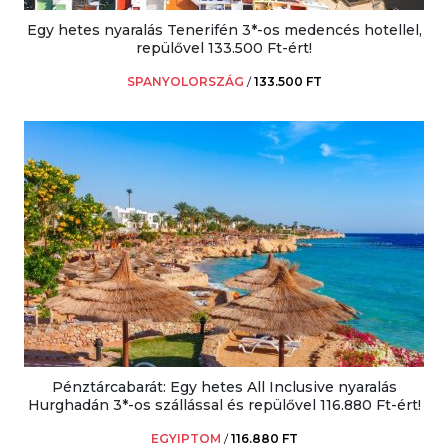
Egy hetes nyaralás Tenerifén 3*-os medencés hotellel,
repülővel 133.500 Ft-ért!
SPANYOLORSZÁG
/
133.500 FT
Pénztárcabarát: Egy hetes All Inclusive nyaralás
Hurghadán 3*-os szállással és repülővel 116.880 Ft-ért!
EGYIPTOM
/
116.880 FT