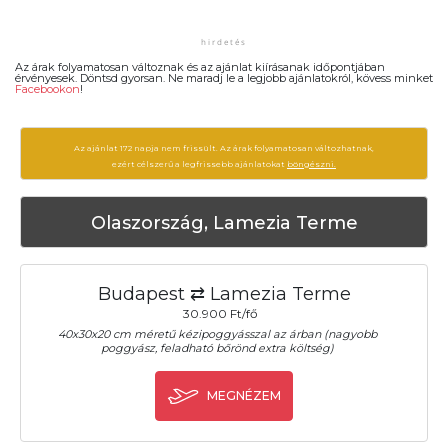
Az árak folyamatosan változnak és az ajánlat kiírásanak időpontjában
érvényesek. Döntsd gyorsan. Ne maradj le a legjobb ajánlatokról, kövess minket
Facebookon
!
Az ajánlat 172 napja nem frissült. Az árak folyamatosan változhatnak,
ezért célszerű a legfrissebb ajánlatokat
böngészni.
Olaszország, Lamezia Terme
Budapest ⇄ Lamezia Terme
30.900 Ft/fő
40x30x20 cm méretű kézipoggyásszal az árban (nagyobb
poggyász, feladható bőrönd extra költség)
MEGNÉZEM