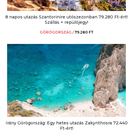
8 napos utazás Szantorinire utószezonban 79.280 Ft-ért!
Szállás + repülőjegy!
GÖRÖGORSZÁG
/
79.280 FT
Irány Görögország: Egy hetes utazás Zakynthosra 72.440
Ft-ért!