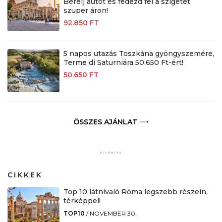
Bérelj autót és fedezd fel a szigetet
szuper áron!
92.850 FT
5 napos utazás Toszkána gyöngyszemére,
Terme di Saturniára 50.650 Ft-ért!
50.650 FT
ÖSSZES AJÁNLAT
CIKKEK
Top 10 látnivaló Róma legszebb részein,
térképpel!
TOP10
/
NOVEMBER 30.