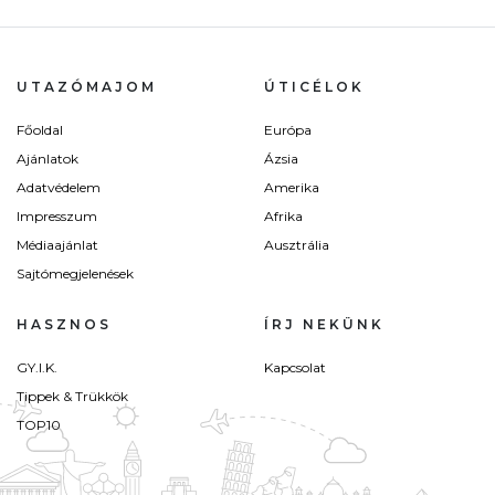
UTAZÓMAJOM
ÚTICÉLOK
Főoldal
Európa
Ajánlatok
Ázsia
Adatvédelem
Amerika
Impresszum
Afrika
Médiaajánlat
Ausztrália
Sajtómegjelenések
HASZNOS
ÍRJ NEKÜNK
GY.I.K.
Kapcsolat
Tippek & Trükkök
TOP10