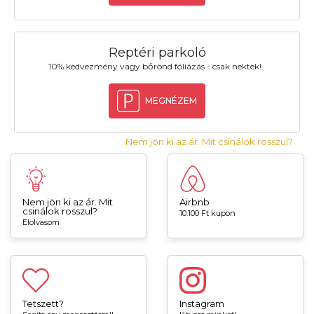
Reptéri parkoló
10% kedvezmény vagy bőrönd fóliázás - csak nektek!
MEGNÉZEM
Nem jön ki az ár. Mit csinálok rosszul?
Nem jön ki az ár. Mit
Airbnb
csinálok rosszul?
10.100 Ft kupon
Elolvasom
Tetszett?
Instagram