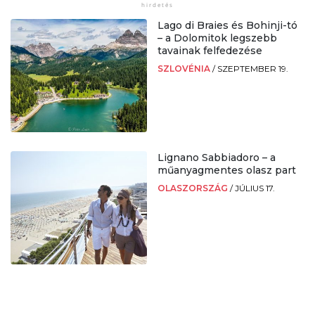
Lago di Braies és Bohinji-tó
– a Dolomitok legszebb
tavainak felfedezése
SZLOVÉNIA
/
SZEPTEMBER 19.
Lignano Sabbiadoro – a
műanyagmentes olasz part
OLASZORSZÁG
/
JÚLIUS 17.