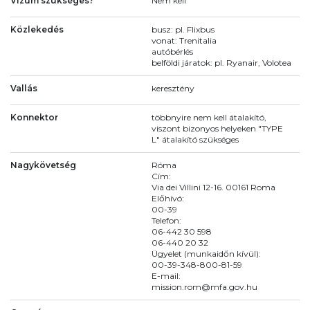
Vízum szükséges?
Nem kell
Közlekedés
busz: pl. Flixbus
vonat: Trenitalia
autóbérlés
belföldi járatok: pl. Ryanair, Volotea
Vallás
keresztény
Konnektor
többnyire nem kell átalakító,
viszont bizonyos helyeken "TYPE
L" átalakító szükséges
Nagykövetség
Róma
Cím:
Via dei Villini 12-16. 00161 Roma
Előhívó:
00-39
Telefon:
06-442 30 598
06-440 20 32
Ügyelet (munkaidőn kívül):
00-39-348-800-81-59
E-mail:
mission.rom@mfa.gov.hu