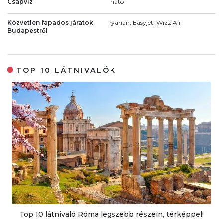
Csapvíz
Iható
Közvetlen fapados járatok
ryanair, Easyjet, Wizz Air
Budapestről
TOP 10 LÁTNIVALÓK
Top 10 látnivaló Róma legszebb részein, térképpel!