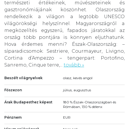
természeti értékeinek, művészeteinek és
gasztronómiájának köszönhet. Olaszország
rendelkezik a világon a legtöbb UNESCO
világörökségi helyszínnel. Magyarországról a
megközelítés egyszerű, fapados járatokkal az
ország több pontjára is könnyen eljuthatunk.
Hova érdemes menni? Észak-Olaszország: –
síparadicsomok: Sestriere, Courmayeur, Livigno,
Cortina d’Ampezzo – tengerpart: Portofino,
Sanremo, Cinque terre,...
tovább »
Beszélt világnyelvek
olasz, kevés angol
Főszezon
július, augusztus
Árak Budapesthez képest
180 % Észak-Olaszországban és
Rómában, 130 % délenx
Pénznem
EUR