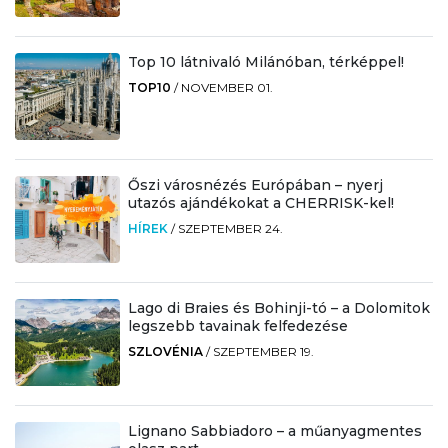
Top 10 látnivaló Milánóban, térképpel!
TOP10
/
NOVEMBER 01.
Őszi városnézés Európában – nyerj
utazós ajándékokat a CHERRISK-kel!
HÍREK
/
SZEPTEMBER 24.
Lago di Braies és Bohinji-tó – a Dolomitok
legszebb tavainak felfedezése
SZLOVÉNIA
/
SZEPTEMBER 19.
Lignano Sabbiadoro – a műanyagmentes