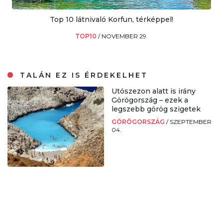
Top 10 látnivaló Korfun, térképpel!
TOP10
/
NOVEMBER 29.
TALÁN EZ IS ÉRDEKELHET
Utószezon alatt is irány
Görögország – ezek a
legszebb görög szigetek
GÖRÖGORSZÁG
/
SZEPTEMBER
04.