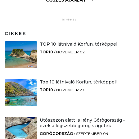
ÖSSZES AJÁNLAT
CIKKEK
TOP 10 látnivaló Korfun, térképpel
TOP10
/
NOVEMBER 02.
Top 10 látnivaló Korfun, térképpel!
TOP10
/
NOVEMBER 29.
Utószezon alatt is irány Görögország –
ezek a legszebb görög szigetek
GÖRÖGORSZÁG
/
SZEPTEMBER 04.