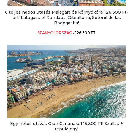
6 teljes napos utazás Malagára és környékére 126.300 Ft-
ért! Látogass el Rondába, Gibraltárra, Setenil de las
Bodegasba!
SPANYOLORSZÁG
/
126.300 FT
Egy hetes utazás Gran Canariára 145.300 Ft! Szállás +
repülőjegy!