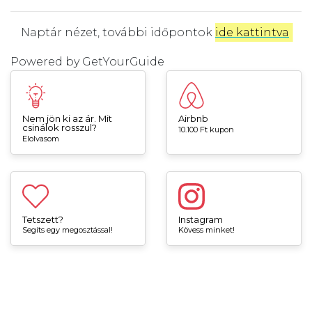
Naptár nézet, további időpontok
ide kattintva
.
Powered by
GetYourGuide
Nem jön ki az ár. Mit
Airbnb
csinálok rosszul?
10.100 Ft kupon
Elolvasom
Tetszett?
Instagram
Segíts egy megosztással!
Kövess minket!