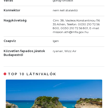
Vallás
görög-ortodox
Konnektor
nem kell átalakító
Nagykövetség
Cím: 38, Vasileos Konstantinou 116
35 Athén, Telefon: 0030 210 72 56
800, 0030 210 72 56 801, E-mail:
mission.ath@mfa.gov.hu
Csapvíz
Igen
Közvetlen fapados járatok
ryanair, Wizz Air
Budapestről
TOP 10 LÁTNIVALÓK