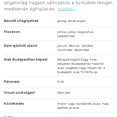
szigetvilág nagyon változatos, a türkizkék tenger,
mediterrán éghajlat és...
tovább »
Beszélt világnyelvek
görög, kevés angol
Főszezon
június, július, augusztus,
szeptember
Nem ajánlott utazni
január, február, október,
november, december
Árak Budapesthez képest
felkapottságtól függ, híres
helyeken Budapesthez hasonló
árak, szigetek nagy részén kb. a
budapesti árak 70-80%-ax
Pénznem
EUR
Vízum szükséges?
Nem kell
Közlekedés
motor vagy autóbérlés, busz, hajó,
belföldi járatok