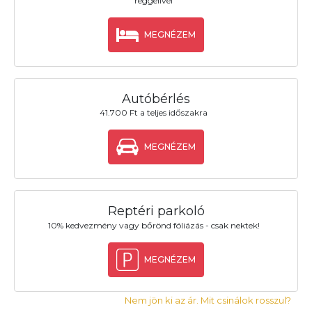
reggelivel
MEGNÉZEM
Autóbérlés
41.700 Ft a teljes időszakra
MEGNÉZEM
Reptéri parkoló
10% kedvezmény vagy bőrönd fóliázás - csak nektek!
MEGNÉZEM
Nem jön ki az ár. Mit csinálok rosszul?