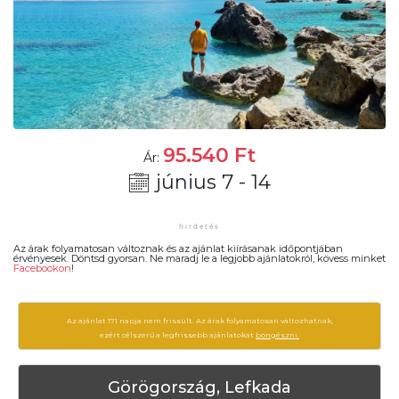
95.540
Ft
Ár:
június 7 - 14
Az árak folyamatosan változnak és az ajánlat kiírásanak időpontjában
érvényesek. Döntsd gyorsan. Ne maradj le a legjobb ajánlatokról, kövess minket
Facebookon
!
Az ajánlat 171 napja nem frissült. Az árak folyamatosan változhatnak,
ezért célszerű a legfrissebb ajánlatokat
böngészni.
Görögország, Lefkada