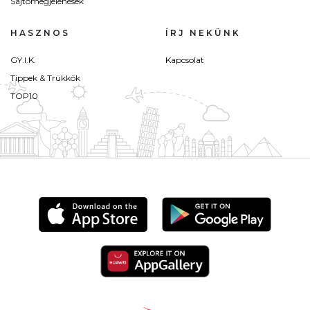
Sajtómegjelenések
HASZNOS
ÍRJ NEKÜNK
GY.I.K.
Kapcsolat
Tippek & Trükkök
TOP10