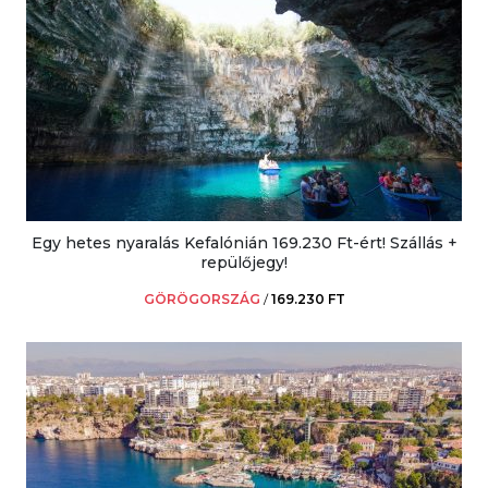
Egy hetes nyaralás Kefalónián 169.230 Ft-ért! Szállás +
repülőjegy!
GÖRÖGORSZÁG
/
169.230 FT