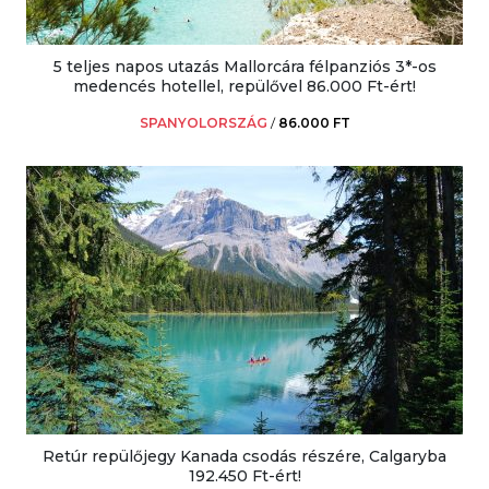
5 teljes napos utazás Mallorcára félpanziós 3*-os
medencés hotellel, repülővel 86.000 Ft-ért!
SPANYOLORSZÁG
/
86.000 FT
Retúr repülőjegy Kanada csodás részére, Calgaryba
192.450 Ft-ért!