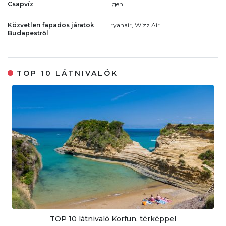
Csapvíz
Igen
Közvetlen fapados járatok
ryanair, Wizz Air
Budapestről
TOP 10 LÁTNIVALÓK
TOP 10 látnivaló Korfun, térképpel