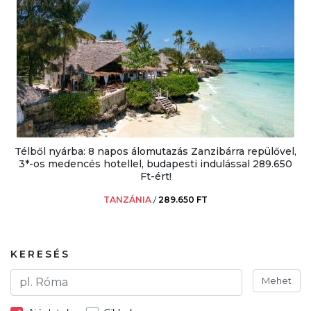
Télből nyárba: 8 napos álomutazás Zanzibárra repülővel,
3*-os medencés hotellel, budapesti indulással 289.650
Ft-ért!
TANZÁNIA
/
289.650 FT
KERESÉS
Mehet