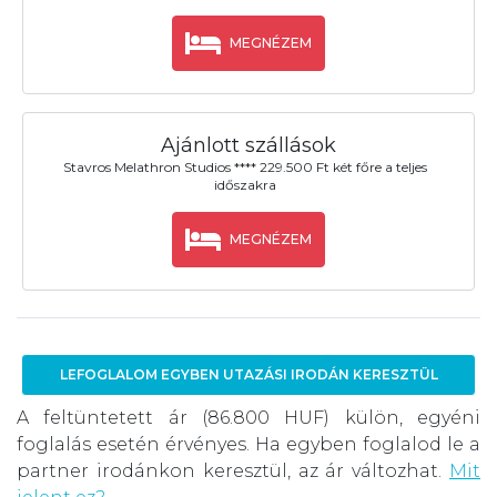
MEGNÉZEM
Ajánlott szállások
Stavros Melathron Studios **** 229.500 Ft két főre a teljes
időszakra
MEGNÉZEM
LEFOGLALOM EGYBEN UTAZÁSI IRODÁN KERESZTÜL
A feltüntetett ár (86.800 HUF) külön, egyéni
foglalás esetén érvényes. Ha egyben foglalod le a
partner irodánkon keresztül, az ár változhat.
Mit