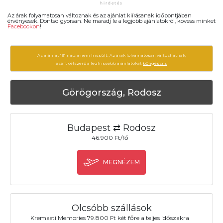
Az árak folyamatosan változnak és az ajánlat kiírásanak időpontjában
érvényesek. Döntsd gyorsan. Ne maradj le a legjobb ajánlatokról, kövess minket
Facebookon
!
Az ajánlat 191 napja nem frissült. Az árak folyamatosan változhatnak,
ezért célszerű a legfrissebb ajánlatokat
böngészni.
Görögország, Rodosz
Budapest ⇄ Rodosz
46.900 Ft/fő
MEGNÉZEM
Olcsóbb szállások
Kremasti Memories 79.800 Ft két főre a teljes időszakra