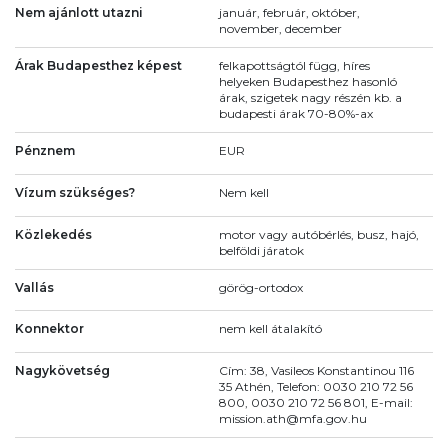
Nem ajánlott utazni
január, február, október,
november, december
Árak Budapesthez képest
felkapottságtól függ, híres
helyeken Budapesthez hasonló
árak, szigetek nagy részén kb. a
budapesti árak 70-80%-ax
Pénznem
EUR
Vízum szükséges?
Nem kell
Közlekedés
motor vagy autóbérlés, busz, hajó,
belföldi járatok
Vallás
görög-ortodox
Konnektor
nem kell átalakító
Nagykövetség
Cím: 38, Vasileos Konstantinou 116
35 Athén, Telefon: 0030 210 72 56
800, 0030 210 72 56 801, E-mail:
mission.ath@mfa.gov.hu