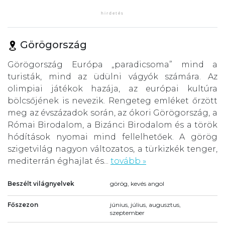
Görögország
Görögország Európa „paradicsoma” mind a
turisták, mind az üdülni vágyók számára. Az
olimpiai játékok hazája, az európai kultúra
bölcsőjének is nevezik. Rengeteg emléket őrzött
meg az évszázadok során, az ókori Görögország, a
Római Birodalom, a Bizánci Birodalom és a török
hódítások nyomai mind fellelhetőek. A görög
szigetvilág nagyon változatos, a türkizkék tenger,
mediterrán éghajlat és...
tovább »
Beszélt világnyelvek
görög, kevés angol
Főszezon
június, július, augusztus,
szeptember