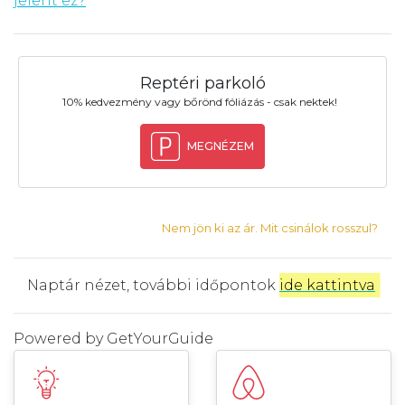
jelent ez?
Reptéri parkoló
10% kedvezmény vagy bőrönd fóliázás - csak nektek!
MEGNÉZEM
Nem jön ki az ár. Mit csinálok rosszul?
Naptár nézet, további időpontok
ide kattintva
.
Powered by
GetYourGuide