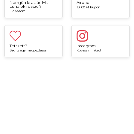
Nem jön ki az ár. Mit
Airbnb
csinálok rosszul?
10.100 Ft kupon
Elolvasom
Tetszett?
Instagram
Segíts egy megosztással!
Kövess minket!