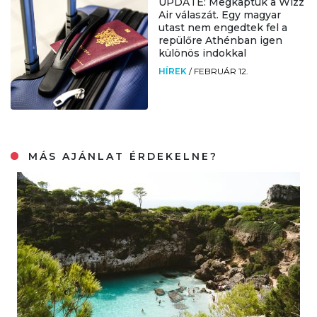
UPDATE: Megkaptuk a Wizz
Air válaszát. Egy magyar
utast nem engedtek fel a
repülőre Athénban igen
különös indokkal
HÍREK
/
FEBRUÁR 12.
MÁS AJÁNLAT ÉRDEKELNE?