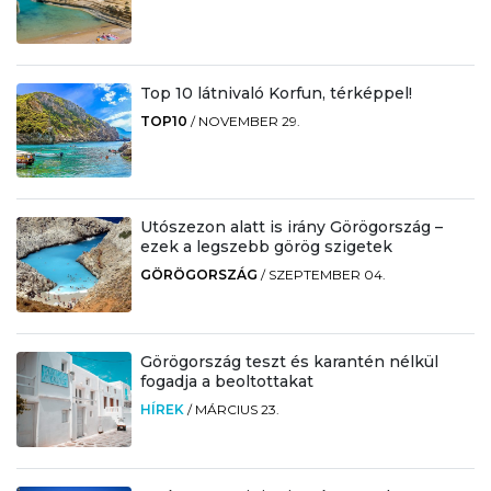
Top 10 látnivaló Korfun, térképpel!
TOP10
/
NOVEMBER 29.
Utószezon alatt is irány Görögország –
ezek a legszebb görög szigetek
GÖRÖGORSZÁG
/
SZEPTEMBER 04.
Görögország teszt és karantén nélkül
fogadja a beoltottakat
HÍREK
/
MÁRCIUS 23.