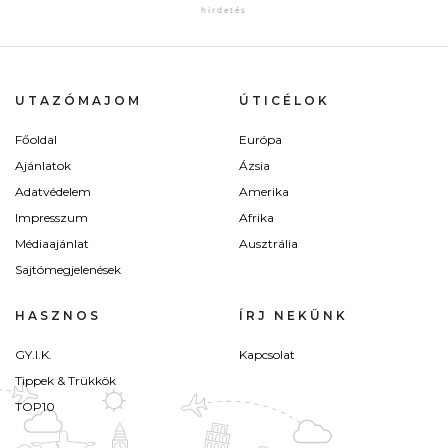
UTAZÓMAJOM
ÚTICÉLOK
Főoldal
Európa
Ajánlatok
Ázsia
Adatvédelem
Amerika
Impresszum
Afrika
Médiaajánlat
Ausztrália
Sajtómegjelenések
HASZNOS
ÍRJ NEKÜNK
GY.I.K.
Kapcsolat
Tippek & Trükkök
TOP10