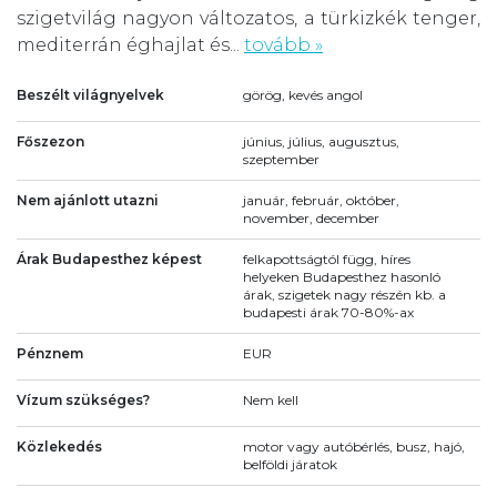
szigetvilág nagyon változatos, a türkizkék tenger,
mediterrán éghajlat és...
tovább »
Beszélt világnyelvek
görög, kevés angol
Főszezon
június, július, augusztus,
szeptember
Nem ajánlott utazni
január, február, október,
november, december
Árak Budapesthez képest
felkapottságtól függ, híres
helyeken Budapesthez hasonló
árak, szigetek nagy részén kb. a
budapesti árak 70-80%-ax
Pénznem
EUR
Vízum szükséges?
Nem kell
Közlekedés
motor vagy autóbérlés, busz, hajó,
belföldi járatok