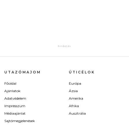
UTAZÓMAJOM
ÚTICÉLOK
Főoldal
Európa
Ajánlatok
Ázsia
Adatvédelem
Amerika
Impresszum
Afrika
Médiaajánlat
Ausztrália
Sajtómegjelenések