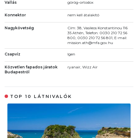
Vallás
görög-ortodox
Konnektor
nem kell átalakító
Nagykövetség
Cím: 38, Vasileos Konstantinou 116
35 Athén, Telefon: 0030 210 72 56
800, 0030 210 72 56 801, E-mail:
mission.ath@mfa.gov.hu
Csapvíz
Igen
Közvetlen fapados járatok
ryanair, Wizz Air
Budapestről
TOP 10 LÁTNIVALÓK