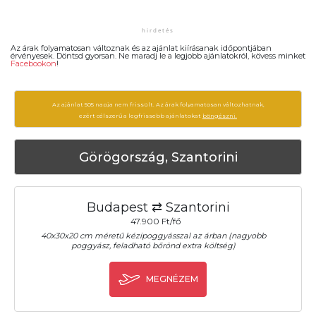
Az árak folyamatosan változnak és az ajánlat kiírásanak időpontjában
érvényesek. Döntsd gyorsan. Ne maradj le a legjobb ajánlatokról, kövess minket
Facebookon
!
Az ajánlat 505 napja nem frissült. Az árak folyamatosan változhatnak,
ezért célszerű a legfrissebb ajánlatokat
böngészni.
Görögország, Szantorini
Budapest ⇄ Szantorini
47.900 Ft/fő
40x30x20 cm méretű kézipoggyásszal az árban (nagyobb
poggyász, feladható bőrönd extra költség)
MEGNÉZEM