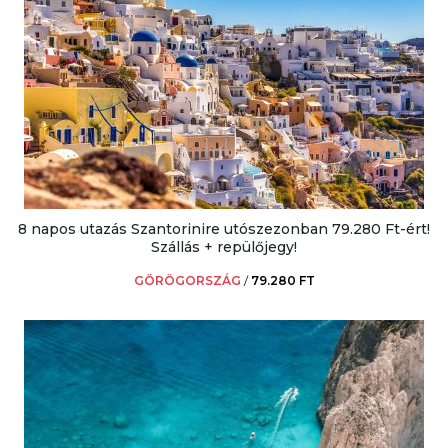
8 napos utazás Szantorinire utószezonban 79.280 Ft-ért!
Szállás + repülőjegy!
GÖRÖGORSZÁG
/
79.280 FT