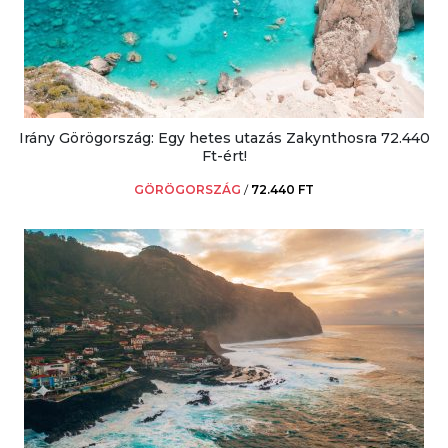
Irány Görögország: Egy hetes utazás Zakynthosra 72.440
Ft-ért!
GÖRÖGORSZÁG
/
72.440 FT