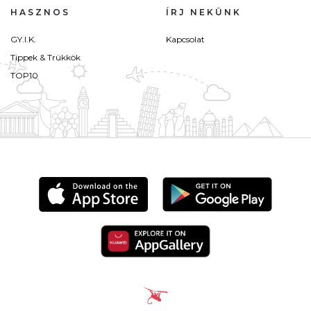
HASZNOS
ÍRJ NEKÜNK
GY.I.K.
Kapcsolat
Tippek & Trükkök
TOP10