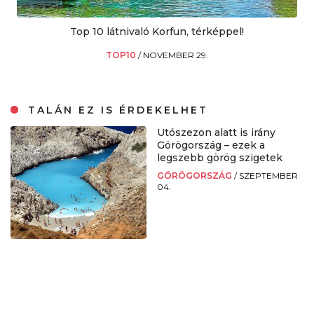
Top 10 látnivaló Korfun, térképpel!
TOP10
/
NOVEMBER 29.
TALÁN EZ IS ÉRDEKELHET
Utószezon alatt is irány
Görögország – ezek a
legszebb görög szigetek
GÖRÖGORSZÁG
/
SZEPTEMBER
04.