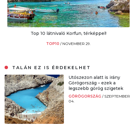
Top 10 látnivaló Korfun, térképpel!
TOP10
/
NOVEMBER 29.
TALÁN EZ IS ÉRDEKELHET
Utószezon alatt is irány
Görögország – ezek a
legszebb görög szigetek
GÖRÖGORSZÁG
/
SZEPTEMBER
04.