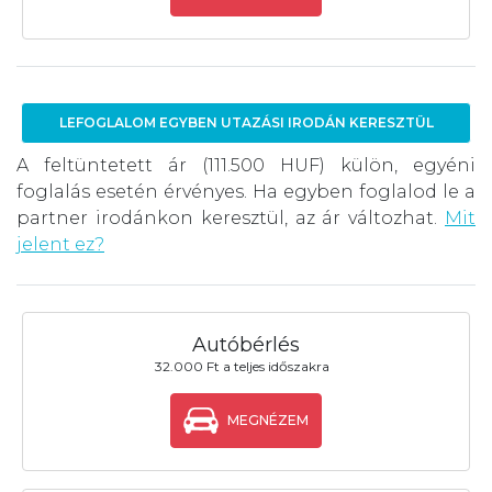
LEFOGLALOM EGYBEN UTAZÁSI IRODÁN KERESZTÜL
A feltüntetett ár (111.500 HUF) külön, egyéni
foglalás esetén érvényes. Ha egyben foglalod le a
partner irodánkon keresztül, az ár változhat.
Mit
jelent ez?
Autóbérlés
32.000 Ft a teljes időszakra
MEGNÉZEM