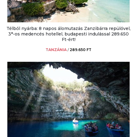
Télből nyárba: 8 napos álomutazás Zanzibárra repülővel,
3*-os medencés hotellel, budapesti indulással 289.650
Ft-ért!
TANZÁNIA
/
289.650 FT