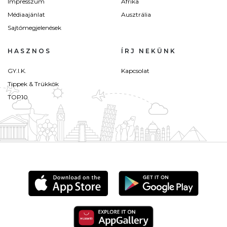
Impresszum
Afrika
Médiaajánlat
Ausztrália
Sajtómegjelenések
HASZNOS
ÍRJ NEKÜNK
GY.I.K.
Kapcsolat
Tippek & Trükkök
TOP10