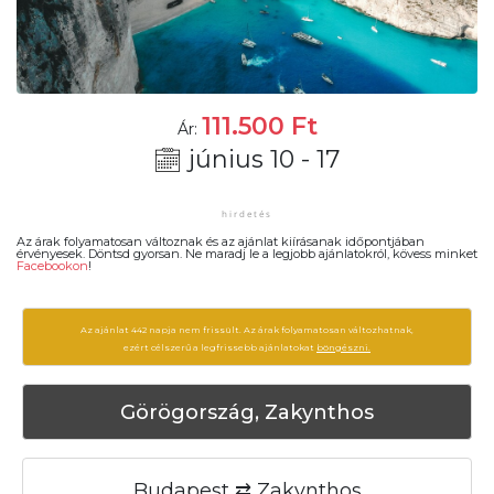
111.500
Ft
Ár:
június 10 - 17
Az árak folyamatosan változnak és az ajánlat kiírásanak időpontjában
érvényesek. Döntsd gyorsan. Ne maradj le a legjobb ajánlatokról, kövess minket
Facebookon
!
Az ajánlat 442 napja nem frissült. Az árak folyamatosan változhatnak,
ezért célszerű a legfrissebb ajánlatokat
böngészni.
Görögország, Zakynthos
Budapest ⇄ Zakynthos