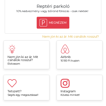
Reptéri parkoló
10% kedvezmény vagy bőrönd fóliázás - csak nektek!
MEGNÉZEM
Nem jön ki az ár. Mit csinálok rosszul?
Nem jön ki az ár. Mit
Airbnb
csinálok rosszul?
10.100 Ft kupon
Elolvasom
Tetszett?
Instagram
Segíts egy megosztással!
Kövess minket!