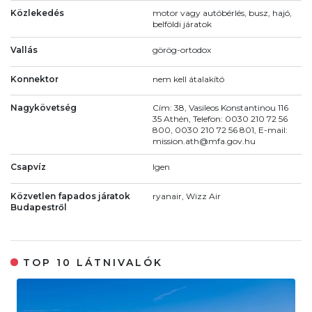
Közlekedés
motor vagy autóbérlés, busz, hajó,
belföldi járatok
Vallás
görög-ortodox
Konnektor
nem kell átalakító
Nagykövetség
Cím: 38, Vasileos Konstantinou 116
35 Athén, Telefon: 0030 210 72 56
800, 0030 210 72 56 801, E-mail:
mission.ath@mfa.gov.hu
Csapvíz
Igen
Közvetlen fapados járatok
ryanair, Wizz Air
Budapestről
TOP 10 LÁTNIVALÓK