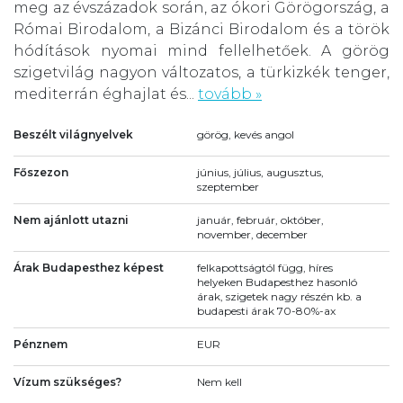
meg az évszázadok során, az ókori Görögország, a
Római Birodalom, a Bizánci Birodalom és a török
hódítások nyomai mind fellelhetőek. A görög
szigetvilág nagyon változatos, a türkizkék tenger,
mediterrán éghajlat és...
tovább »
Beszélt világnyelvek
görög, kevés angol
Főszezon
június, július, augusztus,
szeptember
Nem ajánlott utazni
január, február, október,
november, december
Árak Budapesthez képest
felkapottságtól függ, híres
helyeken Budapesthez hasonló
árak, szigetek nagy részén kb. a
budapesti árak 70-80%-ax
Pénznem
EUR
Vízum szükséges?
Nem kell