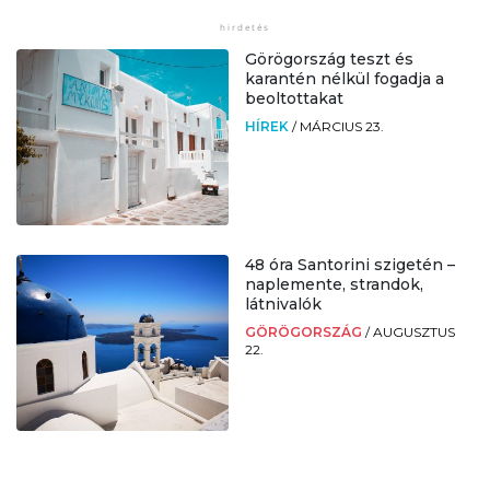
Görögország teszt és
karantén nélkül fogadja a
beoltottakat
HÍREK
/
MÁRCIUS 23.
48 óra Santorini szigetén –
naplemente, strandok,
látnivalók
GÖRÖGORSZÁG
/
AUGUSZTUS
22.