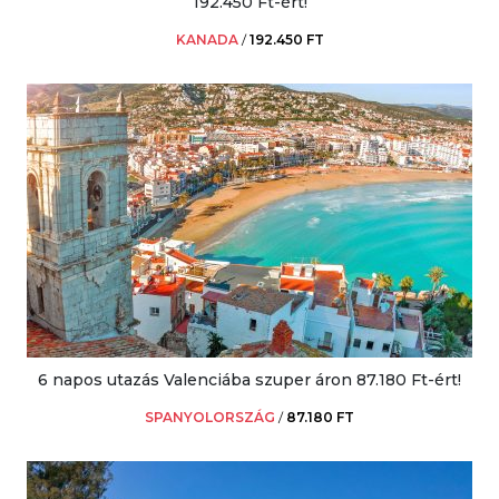
192.450 Ft-ért!
KANADA
/
192.450 FT
6 napos utazás Valenciába szuper áron 87.180 Ft-ért!
SPANYOLORSZÁG
/
87.180 FT