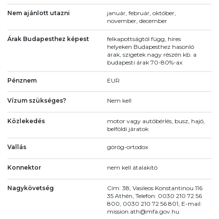
Nem ajánlott utazni
január, február, október,
november, december
Árak Budapesthez képest
felkapottságtól függ, híres
helyeken Budapesthez hasonló
árak, szigetek nagy részén kb. a
budapesti árak 70-80%-ax
Pénznem
EUR
Vízum szükséges?
Nem kell
Közlekedés
motor vagy autóbérlés, busz, hajó,
belföldi járatok
Vallás
görög-ortodox
Konnektor
nem kell átalakító
Nagykövetség
Cím: 38, Vasileos Konstantinou 116
35 Athén, Telefon: 0030 210 72 56
800, 0030 210 72 56 801, E-mail:
mission.ath@mfa.gov.hu