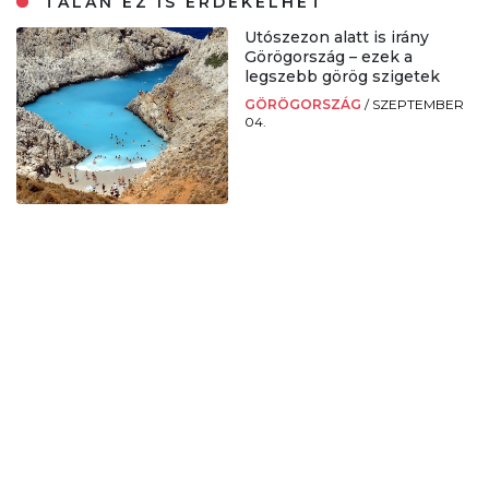
TALÁN EZ IS ÉRDEKELHET
Utószezon alatt is irány
Görögország – ezek a
legszebb görög szigetek
GÖRÖGORSZÁG
/
SZEPTEMBER
04.