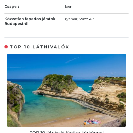
Csapvíz
Igen
Közvetlen fapados járatok
ryanair, Wizz Air
Budapestről
TOP 10 LÁTNIVALÓK
TOP 10 látnivaló Korfun, térképpel