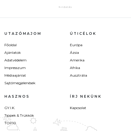
UTAZÓMAJOM
ÚTICÉLOK
Főoldal
Európa
Ajánlatok
Ázsia
Adatvédelem
Amerika
Impresszum
Afrika
Médiaajánlat
Ausztrália
Sajtómegjelenések
HASZNOS
ÍRJ NEKÜNK
GY.I.K.
Kapcsolat
Tippek & Trükkök
TOP10