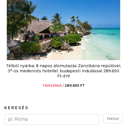
Télből nyárba: 8 napos álomutazás Zanzibárra repülővel,
3*-os medencés hotellel, budapesti indulással 289.650
Ft-ért!
TANZÁNIA
/
289.650 FT
KERESÉS
Mehet