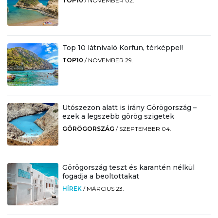
TOP10
/
NOVEMBER 02.
Top 10 látnivaló Korfun, térképpel!
TOP10
/
NOVEMBER 29.
Utószezon alatt is irány Görögország –
ezek a legszebb görög szigetek
GÖRÖGORSZÁG
/
SZEPTEMBER 04.
Görögország teszt és karantén nélkül
fogadja a beoltottakat
HÍREK
/
MÁRCIUS 23.