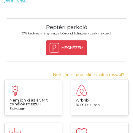
jelent ez?
Reptéri parkoló
10% kedvezmény vagy bőrönd fóliázás - csak nektek!
MEGNÉZEM
Nem jön ki az ár. Mit csinálok rosszul?
Nem jön ki az ár. Mit
Airbnb
csinálok rosszul?
10.100 Ft kupon
Elolvasom