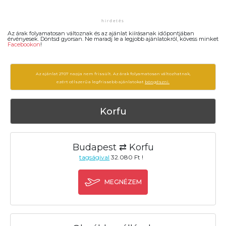
Az árak folyamatosan változnak és az ajánlat kiírásanak időpontjában
érvényesek. Döntsd gyorsan. Ne maradj le a legjobb ajánlatokról, kövess minket
Facebookon
!
Az ajánlat 2707 napja nem frissült. Az árak folyamatosan változhatnak,
ezért célszerű a legfrissebb ajánlatokat
böngészni.
Korfu
Budapest ⇄ Korfu
tagságival
32.080 Ft !
MEGNÉZEM