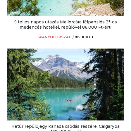
5 teljes napos utazás Mallorcára félpanziós 3*-os
medencés hotellel, repülővel 86.000 Ft-ért!
SPANYOLORSZÁG
/
86.000 FT
Retúr repülőjegy Kanada csodás részére, Calgaryba