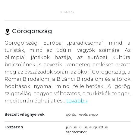
Görögország
Görögország Európa „paradicsoma” mind a
turisták, mind az üdülni vágyók számára. Az
olimpiai játékok hazája, az európai kultúra
bölcsőjének is nevezik. Rengeteg emléket őrzött
meg az évszázadok során, az ókori Görögország, a
Római Birodalom, a Bizánci Birodalom és a török
hódítások nyomai mind fellelhetőek. A görög
szigetvilág nagyon változatos, a türkizkék tenger,
mediterrán éghajlat és...
tovább »
Beszélt világnyelvek
görög, kevés angol
Főszezon
június, július, augusztus,
szeptember