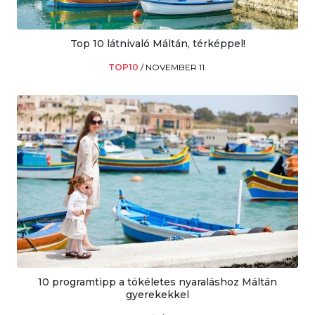
Top 10 látnivaló Máltán, térképpel!
TOP10
/
NOVEMBER 11.
10 programtipp a tökéletes nyaraláshoz Máltán
gyerekekkel