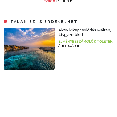
TOP10
/
JÚNIUS 13.
TALÁN EZ IS ÉRDEKELHET
Aktív kikapcsolódás Máltán,
kisgyerekkel
ÉLMÉNYBESZÁMOLÓK TŐLETEK
/
FEBRUÁR 11.