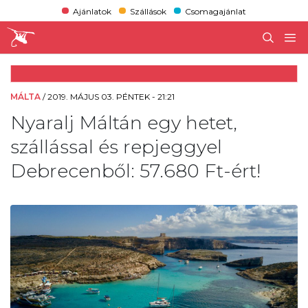
Ajánlatok
Szállások
Csomagajánlat
MÁLTA
/
2019. MÁJUS 03. PÉNTEK - 21:21
Nyaralj Máltán egy hetet,
szállással és repjeggyel
Debrecenből: 57.680 Ft-ért!