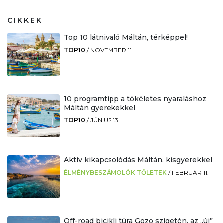
CIKKEK
Top 10 látnivaló Máltán, térképpel!
TOP10
/
NOVEMBER 11.
10 programtipp a tökéletes nyaraláshoz
Máltán gyerekekkel
TOP10
/
JÚNIUS 13.
Aktív kikapcsolódás Máltán, kisgyerekkel
ÉLMÉNYBESZÁMOLÓK TŐLETEK
/
FEBRUÁR 11.
Off-road bicikli túra Gozo szigetén, az „új”