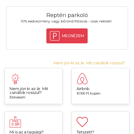
Reptéri parkoló
10% kedvezmény vagy bőrönd fóliázás - csak nektek!
MEGNÉZEM
Nem jön ki az ár. Mit csinálok rosszul?
Nem jön ki az ár. Mit
Airbnb
csinálok rosszul?
10.100 Ft kupon
Elolvasom
Mi is az a tagsági?
Tetszett?