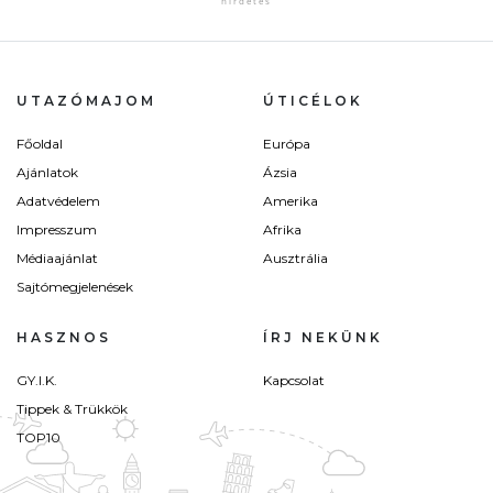
UTAZÓMAJOM
ÚTICÉLOK
Főoldal
Európa
Ajánlatok
Ázsia
Adatvédelem
Amerika
Impresszum
Afrika
Médiaajánlat
Ausztrália
Sajtómegjelenések
HASZNOS
ÍRJ NEKÜNK
GY.I.K.
Kapcsolat
Tippek & Trükkök
TOP10