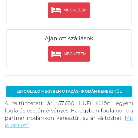
MEGNÉZEM
Ajánlott szállások
MEGNÉZEM
LEFOGLALOM EGYBEN UTAZÁSI IRODÁN KERESZTÜL
A feltüntetett ár (57.680 HUF) külön, egyéni
foglalás esetén érvényes. Ha egyben foglalod le a
partner irodánkon keresztül, az ár változhat.
Mit
jelent ez?