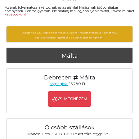
Az árak folyamatosan változnak és az ajánlat kiírásanak időpontjában
érvényesek. Döntsd gyorsan. Ne maradj le a legjobb ajánlatokról, kövess minket
Facebookon
!
Az ajánlat 2655 napja nem frissült. Az árak folyamatosan változhatnak,
ezért célszerű a legfrissebb ajánlatokat
böngészni.
Málta
Debrecen ⇄ Málta
tagságival
16.780 Ft !
MEGNÉZEM
Olcsóbb szállások
Maltese Cros B&B 81.800 Ft két főre reggelivel