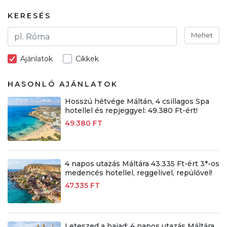
KERESÉS
Mehet
Ajánlatok
Cikkek
HASONLÓ AJÁNLATOK
Hosszú hétvége Máltán, 4 csillagos Spa
hotellel és repjeggyel: 49.380 Ft-ért!
49.380 FT
4 napos utazás Máltára 43.335 Ft-ért 3*-os
medencés hotellel, reggelivel, repülővel!
47.335 FT
Leteszed a hajad: 4 napos utazás Máltára