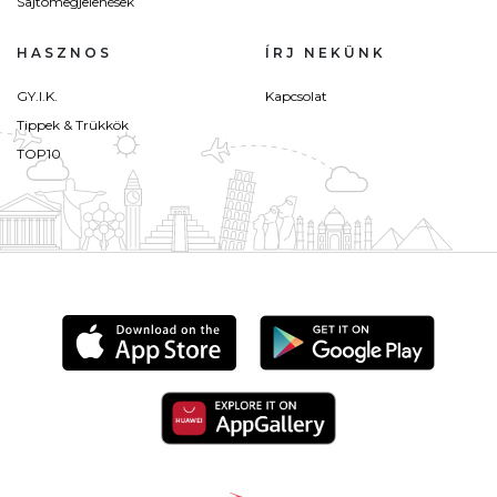
Sajtómegjelenések
HASZNOS
ÍRJ NEKÜNK
GY.I.K.
Kapcsolat
Tippek & Trükkök
TOP10