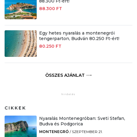
88.300 Ft-ért!
88.300 FT
Egy hetes nyaralás a montenegrói
tengerparton, Budván 80.250 Ft-ért!
80.250 FT
ÖSSZES AJÁNLAT
CIKKEK
Nyaralás Montenegróban: Sveti Stefan,
Budva és Podgorica
MONTENEGRÓ
/
SZEPTEMBER 21.