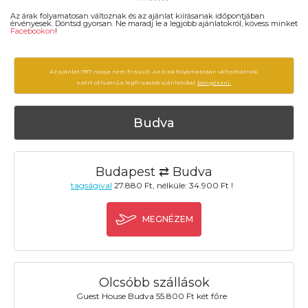
Az árak folyamatosan változnak és az ajánlat kiírásanak időpontjában
érvényesek. Döntsd gyorsan. Ne maradj le a legjobb ajánlatokról, kövess minket
Facebookon
!
Az ajánlat 1917 napja nem frissült. Az árak folyamatosan változhatnak,
ezért célszerű a legfrissebb ajánlatokat
böngészni.
Budva
Budapest ⇄ Budva
tagságival
27.880 Ft, nélküle: 34.900 Ft !
MEGNÉZEM
Olcsóbb szállások
Guest House Budva 55.800 Ft két főre