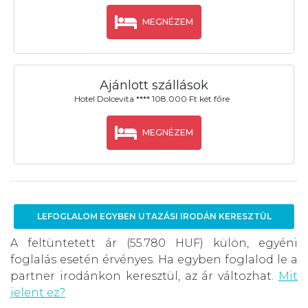
MEGNÉZEM
Ajánlott szállások
Hotel Dolcevita **** 108.000 Ft két főre
MEGNÉZEM
LEFOGLALOM EGYBEN UTAZÁSI IRODÁN KERESZTÜL
A feltüntetett ár (55.780 HUF) külön, egyéni
foglalás esetén érvényes. Ha egyben foglalod le a
partner irodánkon keresztül, az ár változhat.
Mit
jelent ez?