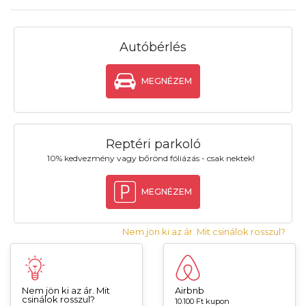
Autóbérlés
MEGNÉZEM
Reptéri parkoló
10% kedvezmény vagy bőrönd fóliázás - csak nektek!
MEGNÉZEM
Nem jön ki az ár. Mit csinálok rosszul?
Nem jön ki az ár. Mit
Airbnb
csinálok rosszul?
10.100 Ft kupon