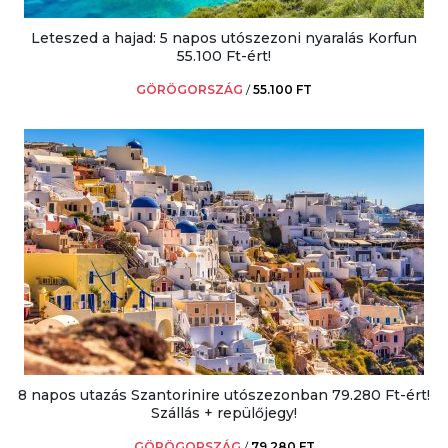
Leteszed a hajad: 5 napos utószezoni nyaralás Korfun
55.100 Ft-ért!
GÖRÖGORSZÁG
/
55.100 FT
8 napos utazás Szantorinire utószezonban 79.280 Ft-ért!
Szállás + repülőjegy!
GÖRÖGORSZÁG
/
79.280 FT