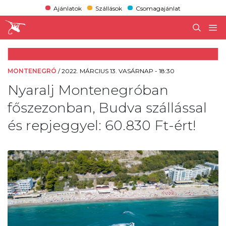
Ajánlatok
Szállások
Csomagajánlat
MONTENEGRÓ
/
2022. MÁRCIUS 13. VASÁRNAP - 18:30
Nyaralj Montenegróban
főszezonban, Budva szállással
és repjeggyel: 60.830 Ft-ért!