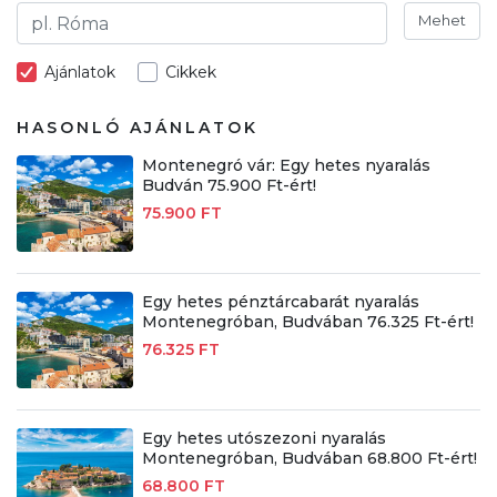
Mehet
Ajánlatok
Cikkek
HASONLÓ AJÁNLATOK
Montenegró vár: Egy hetes nyaralás
Budván 75.900 Ft-ért!
75.900 FT
Egy hetes pénztárcabarát nyaralás
Montenegróban, Budvában 76.325 Ft-ért!
76.325 FT
Egy hetes utószezoni nyaralás
Montenegróban, Budvában 68.800 Ft-ért!
68.800 FT