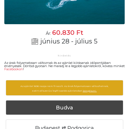
60.830
Ft
Ár:
június 28 - július 5
Az árak folyamatosan változnak és az ajánlat kiírásanak időpontjában
érvényesek. Döntsd gyorsan. Ne maradj le a legjobb ajánlatokról, kövess minket
Facebookon
!
Az ajánlat 1606 napja nem frissült. Az árak folyamatosan változhatnak,
ezért célszerű a legfrissebb ajánlatokat
böngészni.
Budva
Budapest ⇄ Podgorica