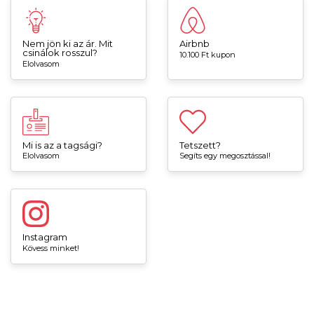
Nem jön ki az ár. Mit
Airbnb
csinálok rosszul?
10.100 Ft kupon
Elolvasom
Mi is az a tagsági?
Tetszett?
Elolvasom
Segíts egy megosztással!
Instagram
Kövess minket!