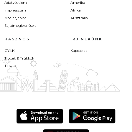
Adatvédelem
Amerika
Impresszum
Afrika
Médiaajánlat
Ausztrália
Sajtómegjelenések
HASZNOS
ÍRJ NEKÜNK
GY.I.K.
Kapcsolat
Tippek & Trükkök
TOP10