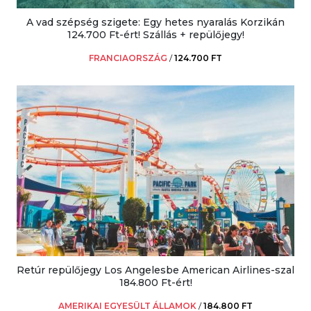
A vad szépség szigete: Egy hetes nyaralás Korzikán
124.700 Ft-ért! Szállás + repülőjegy!
FRANCIAORSZÁG
/
124.700 FT
Retúr repülőjegy Los Angelesbe American Airlines-szal
184.800 Ft-ért!
AMERIKAI EGYESÜLT ÁLLAMOK
/
184.800 FT