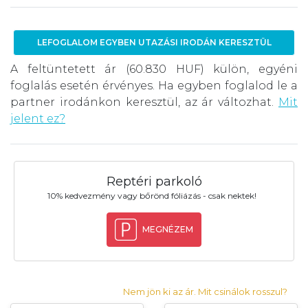
LEFOGLALOM EGYBEN UTAZÁSI IRODÁN KERESZTÜL
A feltüntetett ár (60.830 HUF) külön, egyéni
foglalás esetén érvényes. Ha egyben foglalod le a
partner irodánkon keresztül, az ár változhat.
Mit
jelent ez?
Reptéri parkoló
10% kedvezmény vagy bőrönd fóliázás - csak nektek!
MEGNÉZEM
Nem jön ki az ár. Mit csinálok rosszul?