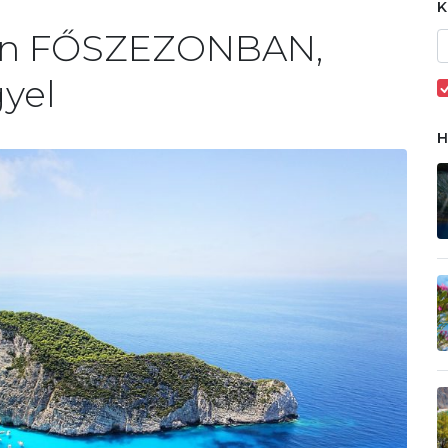
-on FŐSZEZONBAN,
gyel