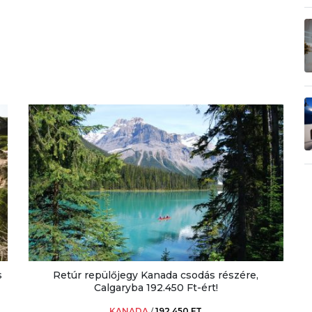
s
Retúr repülőjegy Kanada csodás részére,
Calgaryba 192.450 Ft-ért!
KANADA
/
192.450 FT