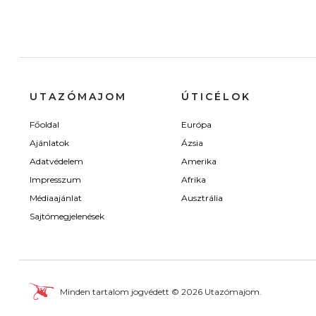
UTAZÓMAJOM
ÚTICÉLOK
Főoldal
Európa
Ajánlatok
Ázsia
Adatvédelem
Amerika
Impresszum
Afrika
Médiaajánlat
Ausztrália
Sajtómegjelenések
Minden tartalom jogvédett © 2026 Utazómajom.