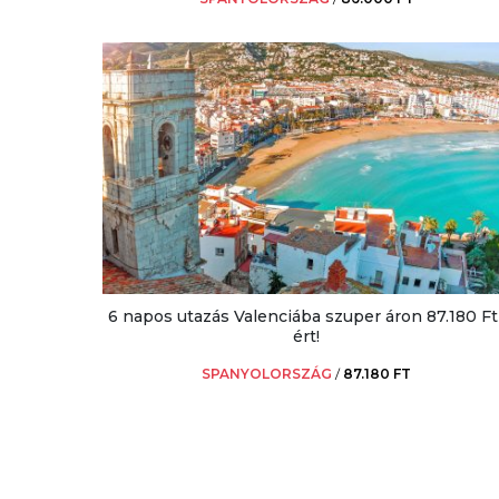
6 napos utazás Valenciába szuper áron 87.180 Ft
ért!
SPANYOLORSZÁG
/
87.180 FT