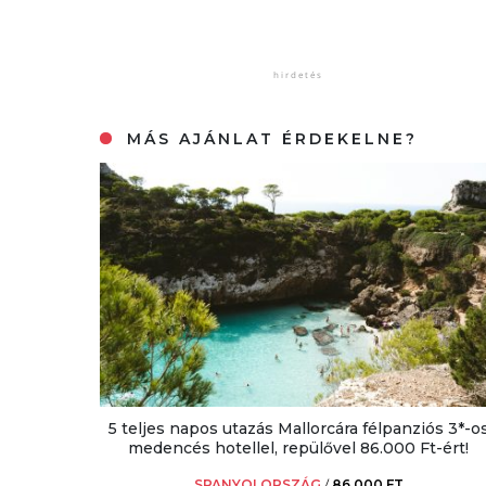
MÁS AJÁNLAT ÉRDEKELNE?
5 teljes napos utazás Mallorcára félpanziós 3*-o
medencés hotellel, repülővel 86.000 Ft-ért!
SPANYOLORSZÁG
/
86.000 FT