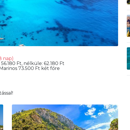
8 nap)
 56.180 Ft, nélküle: 62.180 Ft
arinos 73.500 Ft két főre
ással!