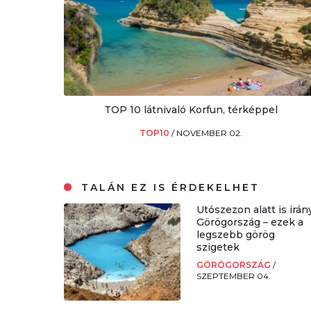
TOP 10 látnivaló Korfun, térképpel
TOP10
/
NOVEMBER 02.
TALÁN EZ IS ÉRDEKELHET
Utószezon alatt is irán
Görögország – ezek a
legszebb görög
szigetek
GÖRÖGORSZÁG
/
SZEPTEMBER 04.