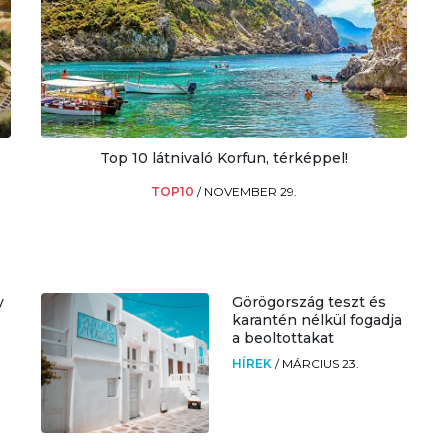
Top 10 látnivaló Korfun, térképpel!
TOP10
/
NOVEMBER 29.
y
Görögország teszt és
karantén nélkül fogadja
a beoltottakat
HÍREK
/
MÁRCIUS 23.