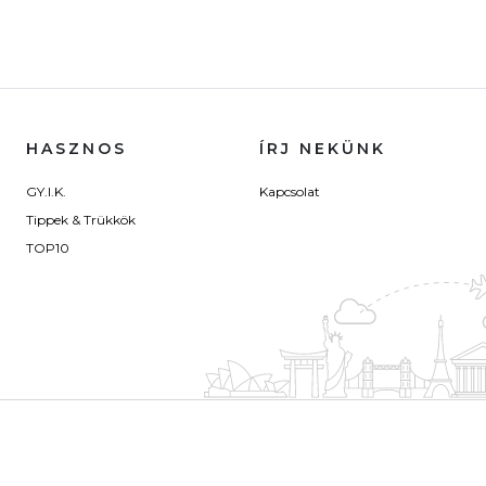
HASZNOS
ÍRJ NEKÜNK
GY.I.K.
Kapcsolat
Tippek & Trükkök
TOP10