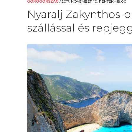
GÖRÖGORSZÁG
/
2017. NOVEMBER 10. PÉNTEK - 18:00
Nyaralj Zakynthos
szállással és repjeg