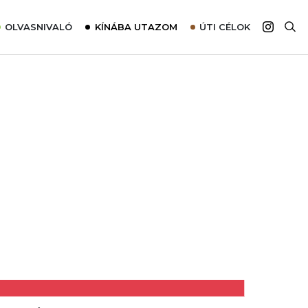
OLVASNIVALÓ
KÍNÁBA UTAZOM
ÚTI CÉLOK
Top 10 látnivalók térképpel
Európa
Tudnivalók az ajánlatok lefoglalásához
Ázsia
Tippek & Trükkök
Amerika
Utazómajom – CitySIM kártya a világutazóknak
Afrika
Interjú
Ausztrália
Élménybeszámolók
Szállodalátogatás
Sajtómegjelenések