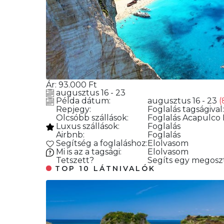
Ár:
93.000
Ft
augusztus 16 - 23
Példa dátum:
augusztus 16 - 23
(
Repjegy:
Foglalás
tagságival:
Olcsóbb szállások:
Foglalás
Acapulco M
Luxus szállások:
Foglalás
Airbnb:
Foglalás
Segítség a foglaláshoz:
Elolvasom
Mi is az a tagsági:
Elolvasom
Tetszett?
Segíts egy megoszt
TOP 10 LÁTNIVALÓK