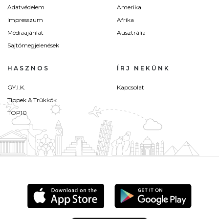
Adatvédelem
Amerika
Impresszum
Afrika
Médiaajánlat
Ausztrália
Sajtómegjelenések
HASZNOS
ÍRJ NEKÜNK
GY.I.K.
Kapcsolat
Tippek & Trükkök
TOP10