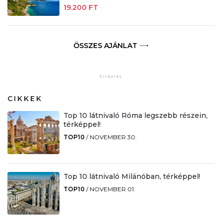
19.200 FT
ÖSSZES AJÁNLAT
CIKKEK
Top 10 látnivaló Róma legszebb részein,
térképpel!
TOP10
/
NOVEMBER 30.
Top 10 látnivaló Milánóban, térképpel!
TOP10
/
NOVEMBER 01.