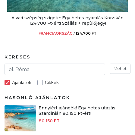
A vad szépség szigete: Egy hetes nyaralás Korzikán
124.700 Ft-ért! Szállás + repülőjegy!
FRANCIAORSZÁG
/
124.700 FT
KERESÉS
Mehet
Ajánlatok
Cikkek
HASONLÓ AJÁNLATOK
Ennyiért ajándék! Egy hetes utazás
Szardínián 80.150 Ft-ért!
80.150 FT