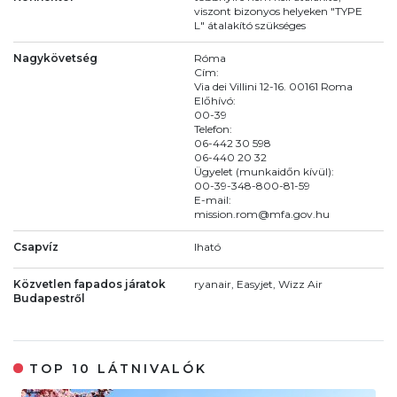
viszont bizonyos helyeken "TYPE
L" átalakító szükséges
Nagykövetség
Róma
Cím:
Via dei Villini 12-16. 00161 Roma
Előhívó:
00-39
Telefon:
06-442 30 598
06-440 20 32
Ügyelet (munkaidőn kívül):
00-39-348-800-81-59
E-mail:
mission.rom@mfa.gov.hu
Csapvíz
Iható
Közvetlen fapados járatok
ryanair, Easyjet, Wizz Air
Budapestről
TOP 10 LÁTNIVALÓK