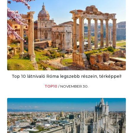
Top 10 látnivaló Róma legszebb részein, térképpel!
TOP10
/
NOVEMBER 30.