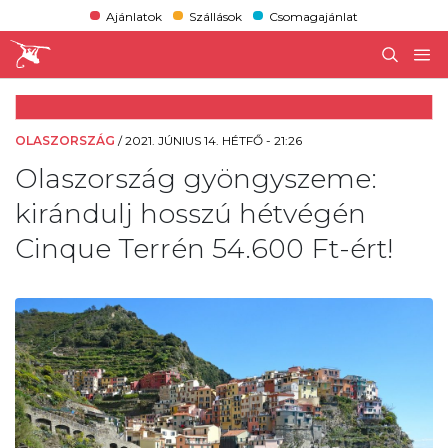
Ajánlatok
Szállások
Csomagajánlat
OLASZORSZÁG
/
2021. JÚNIUS 14. HÉTFŐ - 21:26
Olaszország gyöngyszeme:
kirándulj hosszú hétvégén
Cinque Terrén 54.600 Ft-ért!