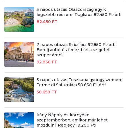
5 napos utazás Olaszország egyik
legszebb részére, Pugliába 82.450 Ft-ért!
82.450 FT
7 napos utazás Szicíliára 92.850 Ft-ért!
Bérelj autót és fedezd fel a szigetet
szuper áron!
92.850 FT
5 napos utazás Toszkána gyöngyszemére,
Terme di Saturniára 50.650 Ft-ért!
50.650 FT
Irány Nápoly és környéke
szeptemberben, amikor már lehet
mozdulni! Repjegy 19.200 Ft!