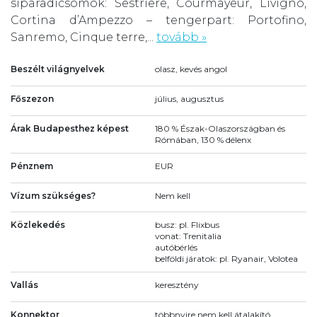
síparadicsomok: Sestriere, Courmayeur, Livigno,
Cortina d’Ampezzo – tengerpart: Portofino,
Sanremo, Cinque terre,...
tovább »
Beszélt világnyelvek
olasz, kevés angol
Főszezon
július, augusztus
Árak Budapesthez képest
180 % Észak-Olaszországban és
Rómában, 130 % délenx
Pénznem
EUR
Vízum szükséges?
Nem kell
Közlekedés
busz: pl. Flixbus
vonat: Trenitalia
autóbérlés
belföldi járatok: pl. Ryanair, Volotea
Vallás
keresztény
Konnektor
többnyire nem kell átalakító,