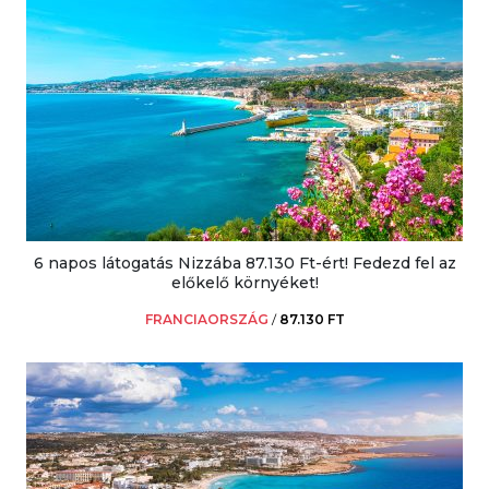
6 napos látogatás Nizzába 87.130 Ft-ért! Fedezd fel az
előkelő környéket!
FRANCIAORSZÁG
/
87.130 FT