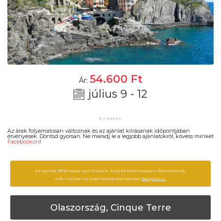
54.600
Ft
Ár:
július 9 - 12
Az árak folyamatosan változnak és az ajánlat kiírásanak időpontjában
érvényesek. Döntsd gyorsan. Ne maradj le a legjobb ajánlatokról, kövess minket
Facebookon
!
Az ajánlat 1878 napja nem frissült. Az árak folyamatosan változhatnak,
ezért célszerű a legfrissebb ajánlatokat
böngészni.
Olaszország, Cinque Terre