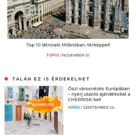
Top 10 látnivaló Milánóban, térképpel!
TOP10
/
NOVEMBER 01.
TALÁN EZ IS ÉRDEKELHET
Őszi városnézés Európában
– nyerj utazós ajándékokat a
CHERRISK-kel!
HÍREK
/
SZEPTEMBER 24.