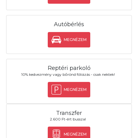
Autóbérlés
MEGNÉZEM
Reptéri parkoló
10% kedvezmény vagy bőrönd fóliázás - csak nektek!
MEGNÉZEM
Transzfer
2.600 Ft-ért busszal
MEGNÉZEM