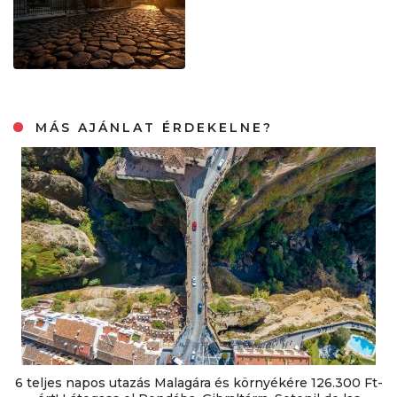
MÁS AJÁNLAT ÉRDEKELNE?
6 teljes napos utazás Malagára és környékére 126.300 Ft-