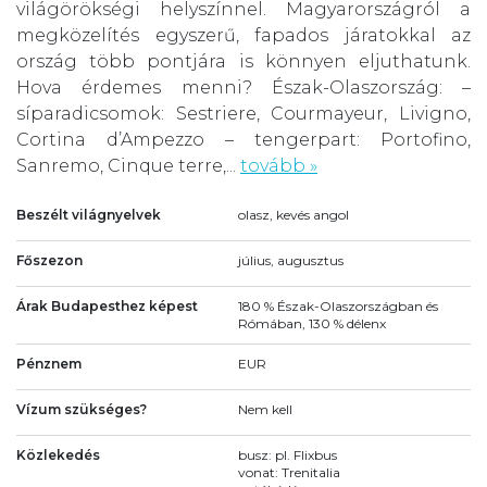
világörökségi helyszínnel. Magyarországról a
megközelítés egyszerű, fapados járatokkal az
ország több pontjára is könnyen eljuthatunk.
Hova érdemes menni? Észak-Olaszország: –
síparadicsomok: Sestriere, Courmayeur, Livigno,
Cortina d’Ampezzo – tengerpart: Portofino,
Sanremo, Cinque terre,...
tovább »
Beszélt világnyelvek
olasz, kevés angol
Főszezon
július, augusztus
Árak Budapesthez képest
180 % Észak-Olaszországban és
Rómában, 130 % délenx
Pénznem
EUR
Vízum szükséges?
Nem kell
Közlekedés
busz: pl. Flixbus
vonat: Trenitalia