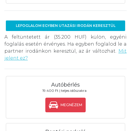
LEFOGLALOM EGYBEN UTAZÁSI IRODÁN KERESZTÜL
A feltüntetett ár (35.200 HUF) külön, egyéni
foglalás esetén érvényes. Ha egyben foglalod le a
partner irodánkon keresztül, az ár változhat.
Mit
jelent ez?
Autóbérlés
19.400 Ft | teljes időszakra
MEGNÉZEM