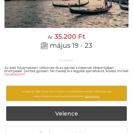
35.200
Ft
Ár:
május 19 - 23
Az árak folyamatosan változnak és az ajánlat kiírásanak időpontjában
érvényesek. Döntsd gyorsan. Ne maradj le a legjobb ajánlatokról, kövess minket
Facebookon
!
Az ajánlat 1962 napja nem frissült. Az árak folyamatosan változhatnak,
ezért célszerű a legfrissebb ajánlatokat
böngészni.
Velence