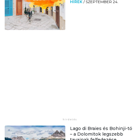
HÍREK
/
SZEPTEMBER 24.
Lago di Braies és Bohinji-tó
– a Dolomitok legszebb
tavainak felfedezése