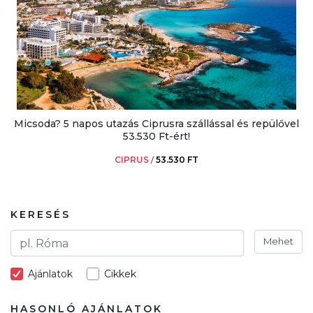
Micsoda? 5 napos utazás Ciprusra szállással és repülővel
53.530 Ft-ért!
CIPRUS
/
53.530 FT
KERESÉS
Mehet
Ajánlatok
Cikkek
HASONLÓ AJÁNLATOK