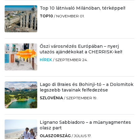
Top 10 látnivaló Milánóban, térképpel!
TOP10
/
NOVEMBER 01.
Őszi városnézés Európában – nyerj
utazós ajándékokat a CHERRISK-kel!
HÍREK
/
SZEPTEMBER 24.
Lago di Braies és Bohinji-tó – a Dolomitok
legszebb tavainak felfedezése
SZLOVÉNIA
/
SZEPTEMBER 19.
Lignano Sabbiadoro – a műanyagmentes
olasz part
OLASZORSZÁG
/
JÚLIUS 17.