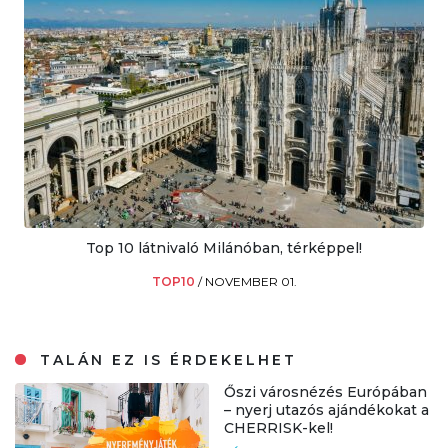
Top 10 látnivaló Milánóban, térképpel!
TOP10
/
NOVEMBER 01.
TALÁN EZ IS ÉRDEKELHET
Őszi városnézés Európában
– nyerj utazós ajándékokat a
CHERRISK-kel!