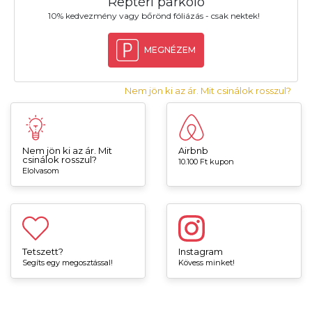
Reptéri parkoló
10% kedvezmény vagy bőrönd fóliázás - csak nektek!
MEGNÉZEM
Nem jön ki az ár. Mit csinálok rosszul?
Nem jön ki az ár. Mit
Airbnb
csinálok rosszul?
10.100 Ft kupon
Elolvasom
Tetszett?
Instagram
Segíts egy megosztással!
Kövess minket!