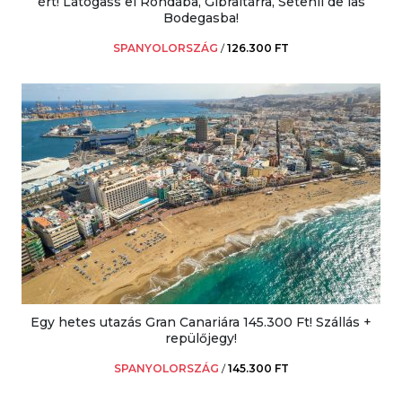
ért! Látogass el Rondába, Gibraltárra, Setenil de las
Bodegasba!
SPANYOLORSZÁG
/
126.300 FT
Egy hetes utazás Gran Canariára 145.300 Ft! Szállás +
repülőjegy!
SPANYOLORSZÁG
/
145.300 FT