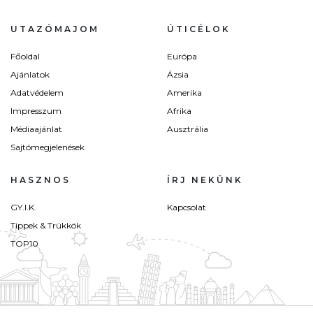
UTAZÓMAJOM
ÚTICÉLOK
Főoldal
Európa
Ajánlatok
Ázsia
Adatvédelem
Amerika
Impresszum
Afrika
Médiaajánlat
Ausztrália
Sajtómegjelenések
HASZNOS
ÍRJ NEKÜNK
GY.I.K.
Kapcsolat
Tippek & Trükkök
TOP10