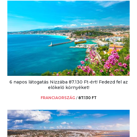
6 napos látogatás Nizzába 87.130 Ft-ért! Fedezd fel az
előkelő környéket!
FRANCIAORSZÁG
/
87.130 FT