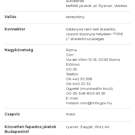
autóbérlés
belföldi járatok: pl. Ryanair, Volotea
Vallás
keresztény
Konnektor
többnyire nem kell átalakító,
viszont bizonyos helyeken "TYPE
L" átalakító szükséges
Nagykövetség
Róma
Cím:
Via dei Villini 12-16. 00161 Roma
Előhívó:
00-39
Telefon:
06-442 30 598
06-440 20 32
Ügyelet (munkaidőn kívül):
00-39-348-800-81-59
E-mail:
mission.rom@mfa.gov.hu
Csapvíz
Iható
Közvetlen fapados járatok
ryanair, Easyjet, Wizz Air
Budapestről