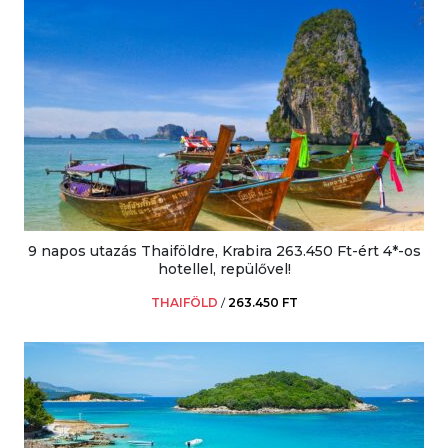
9 napos utazás Thaiföldre, Krabira 263.450 Ft-ért 4*-os
hotellel, repülővel!
THAIFÖLD
/
263.450 FT