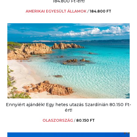
184.800 Ft-ért!
AMERIKAI EGYESÜLT ÁLLAMOK
/
184.800 FT
Ennyiért ajándék! Egy hetes utazás Szardínián 80.150 Ft-
ért!
OLASZORSZÁG
/
80.150 FT