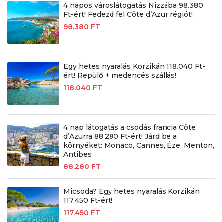
4 napos városlátogatás Nizzába 98.380
Ft-ért! Fedezd fel Côte d’Azur régiót!
98.380 FT
Egy hetes nyaralás Korzikán 118.040 Ft-
ért! Repülő + medencés szállás!
118.040 FT
4 nap látogatás a csodás francia Côte
d’Azurra 88.280 Ft-ért! Járd be a
környéket: Monaco, Cannes, Éze, Menton,
Antibes
88.280 FT
Micsoda? Egy hetes nyaralás Korzikán
117.450 Ft-ért!
117.450 FT