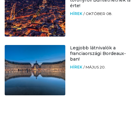
toronyról! Büntethetnek is
érte!
HÍREK
/
OKTÓBER 08.
Legjobb látnivalók a
franciaországi Bordeaux-
ban!
HÍREK
/
MÁJUS 20.