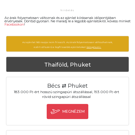
Az árak folyamatosan változnak és az ajánlat kiírásanak időpontjában
érvényesek. Döntsd gyorsan. Ne maradj le a legjobb ajánlatokról, kövess minket
Facebookon
!
Az ajánlat 165 napja nem frissült. Az árak folyamatosan változhatnak,
ezért célszerű a legfrissebb ajánlatokat
böngészni.
Thaiföld, Phuket
Bécs ⇄ Phuket
183.000 Ft-ért hosszú szingapúri átszállással, 193.000 Ft-ért
rövid szingapúri átszállással
MEGNÉZEM