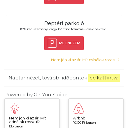
Reptéri parkoló
10% kedvezmény vagy bőrönd fóliázás - csak nektek!
MEGNÉZEM
Nem jön ki az ár. Mit csinálok rosszul?
Naptár nézet, további időpontok
ide kattintva
.
Powered by
GetYourGuide
Nem jön ki az ár. Mit
Airbnb
csinálok rosszul?
10.100 Ft kupon
Elolvasom