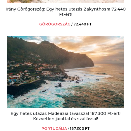
Irány Görögország: Egy hetes utazás Zakynthosra 72.440
Ft-ért!
GÖRÖGORSZÁG
/
72.440 FT
Egy hetes utazás Madeirára tavasszal 167.300 Ft-ért!
Közvetlen járattal és szállással!
PORTUGÁLIA
/
167.300 FT