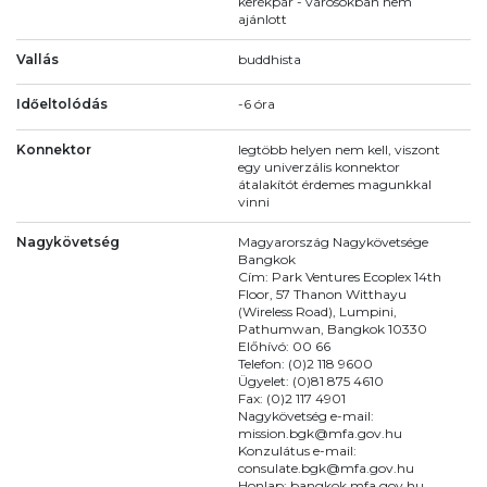
kerékpár - városokban nem
ajánlott
Vallás
buddhista
Időeltolódás
-6 óra
Konnektor
legtöbb helyen nem kell, viszont
egy univerzális konnektor
átalakítót érdemes magunkkal
vinni
Nagykövetség
Magyarország Nagykövetsége
Bangkok
Cím: Park Ventures Ecoplex 14th
Floor, 57 Thanon Witthayu
(Wireless Road), Lumpini,
Pathumwan, Bangkok 10330
Előhívó: 00 66
Telefon: (0)2 118 9600
Ügyelet: (0)81 875 4610
Fax: (0)2 117 4901
Nagykövetség e-mail:
mission.bgk@mfa.gov.hu
Konzulátus e-mail:
consulate.bgk@mfa.gov.hu
Honlap: bangkok.mfa.gov.hu