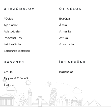
UTAZÓMAJOM
ÚTICÉLOK
Főoldal
Európa
Ajánlatok
Ázsia
Adatvédelem
Amerika
Impresszum
Afrika
Médiaajánlat
Ausztrália
Sajtómegjelenések
HASZNOS
ÍRJ NEKÜNK
GY.I.K.
Kapcsolat
Tippek & Trükkök
TOP10