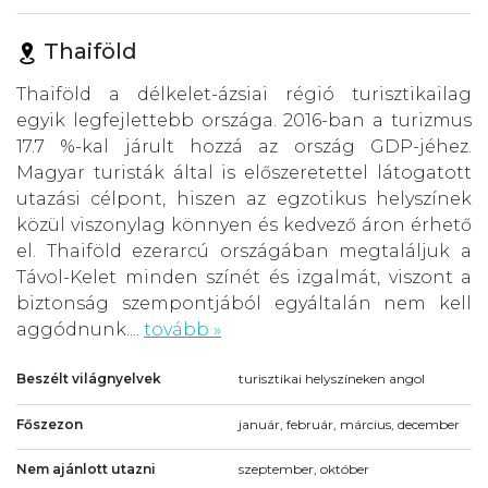
Thaiföld
Thaiföld a délkelet-ázsiai régió turisztikailag
egyik legfejlettebb országa. 2016-ban a turizmus
17.7 %-kal járult hozzá az ország GDP-jéhez.
Magyar turisták által is előszeretettel látogatott
utazási célpont, hiszen az egzotikus helyszínek
közül viszonylag könnyen és kedvező áron érhető
el. Thaiföld ezerarcú országában megtaláljuk a
Távol-Kelet minden színét és izgalmát, viszont a
biztonság szempontjából egyáltalán nem kell
aggódnunk....
tovább »
Beszélt világnyelvek
turisztikai helyszíneken angol
Főszezon
január, február, március, december
Nem ajánlott utazni
szeptember, október