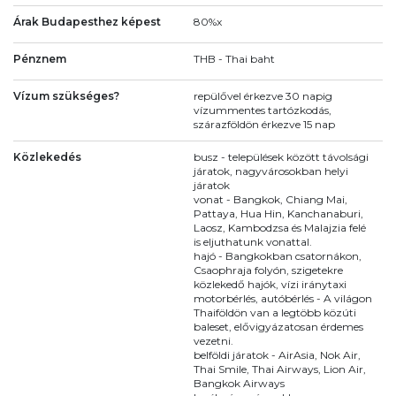
Árak Budapesthez képest
80%x
Pénznem
THB - Thai baht
Vízum szükséges?
repülővel érkezve 30 napig
vízummentes tartózkodás,
szárazföldön érkezve 15 nap
Közlekedés
busz - települések között távolsági
járatok, nagyvárosokban helyi
járatok
vonat - Bangkok, Chiang Mai,
Pattaya, Hua Hin, Kanchanaburi,
Laosz, Kambodzsa és Malajzia felé
is eljuthatunk vonattal.
hajó - Bangkokban csatornákon,
Csaophraja folyón, szigetekre
közlekedő hajók, vízi iránytaxi
motorbérlés, autóbérlés - A világon
Thaiföldön van a legtöbb közúti
baleset, elővigyázatosan érdemes
vezetni.
belföldi járatok - AirAsia, Nok Air,
Thai Smile, Thai Airways, Lion Air,
Bangkok Airways