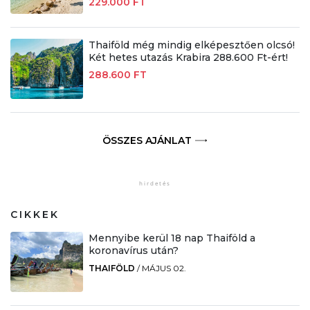
229.000 FT
Thaiföld még mindig elképesztően olcsó!
Két hetes utazás Krabira 288.600 Ft-ért!
288.600 FT
ÖSSZES AJÁNLAT
CIKKEK
Mennyibe kerül 18 nap Thaiföld a
koronavírus után?
THAIFÖLD
/
MÁJUS 02.