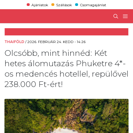
Ajánlatok
Szállások
Csomagajánlat
THAIFÖLD
/
2026. FEBRUÁR 24. KEDD - 14:26
Olcsóbb, mint hinnéd: Két
hetes álomutazás Phuketre 4*-
os medencés hotellel, repülővel
238.000 Ft-ért!