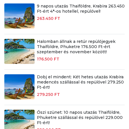
9 napos utazás Thaiföldre, Krabira 263.450
Ft-ért 4*-os hotellel, repülővel!
263.450 FT
Halomban állnak a retúr repülőjegyek
Thaiföldre, Phuketre 176.500 Ft-ért
szeptember és november között!
176.500 FT
Dobj el mindent: Két hetes utazás Krabira
medencés szállással és repülővel 279.250
Ft-ért!
279.250 FT
Őszi szünet: 10 napos utazás Thaiföldre,
Phuketre szállással és repülővel 229.000
Ft-ért!