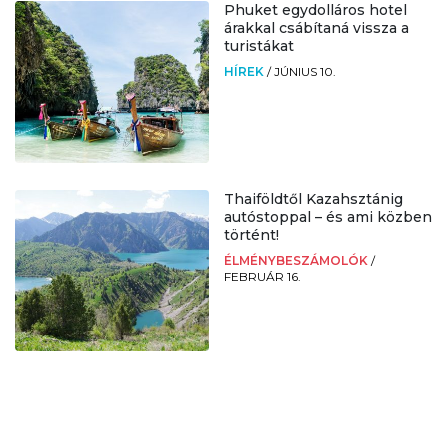
Phuket egydolláros hotel
árakkal csábítaná vissza a
turistákat
HÍREK
/
JÚNIUS 10.
Thaiföldtől Kazahsztánig
autóstoppal – és ami közben
történt!
ÉLMÉNYBESZÁMOLÓK
/
FEBRUÁR 16.