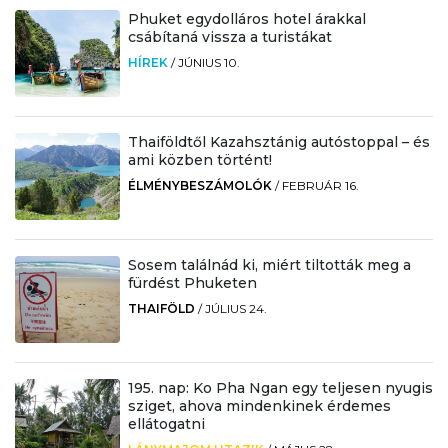
Phuket egydolláros hotel árakkal
csábítaná vissza a turistákat
HÍREK
/
JÚNIUS 10.
Thaiföldtől Kazahsztánig autóstoppal – és
ami közben történt!
ÉLMÉNYBESZÁMOLÓK
/
FEBRUÁR 16.
Sosem találnád ki, miért tiltották meg a
fürdést Phuketen
THAIFÖLD
/
JÚLIUS 24.
195. nap: Ko Pha Ngan egy teljesen nyugis
sziget, ahova mindenkinek érdemes
ellátogatni