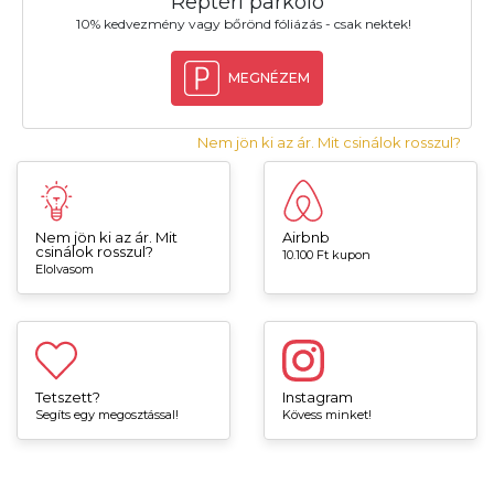
Reptéri parkoló
10% kedvezmény vagy bőrönd fóliázás - csak nektek!
MEGNÉZEM
Nem jön ki az ár. Mit csinálok rosszul?
Nem jön ki az ár. Mit
Airbnb
csinálok rosszul?
10.100 Ft kupon
Elolvasom
Tetszett?
Instagram
Segíts egy megosztással!
Kövess minket!