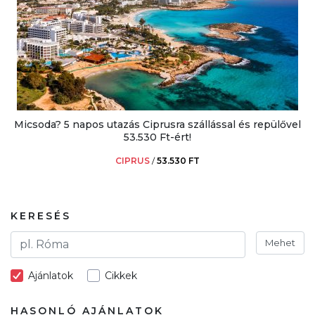
Micsoda? 5 napos utazás Ciprusra szállással és repülővel
53.530 Ft-ért!
CIPRUS
/
53.530 FT
KERESÉS
Mehet
Ajánlatok
Cikkek
HASONLÓ AJÁNLATOK