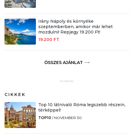
Irány Nápoly és környéke
szeptemberben, amikor már lehet
mozdulni! Repjegy 19.200 Ft!
19.200 FT
ÖSSZES AJÁNLAT
CIKKEK
Top 10 látnivaló Róma legszebb részein,
térképpel!
TOP10
/
NOVEMBER 30.