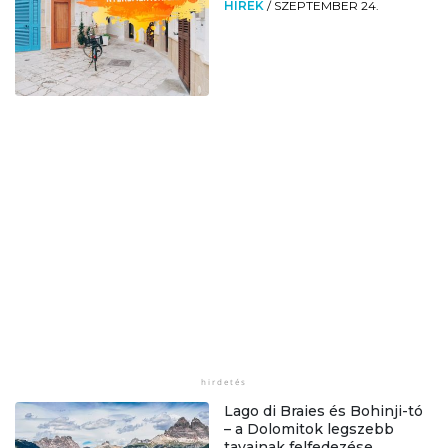
HÍREK
/
SZEPTEMBER 24.
Lago di Braies és Bohinji-tó
– a Dolomitok legszebb
tavainak felfedezése