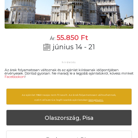
55.850
Ft
Ár:
június 14 - 21
Az árak folyamatosan változnak és az ajánlat kiírásanak időpontjában
érvényesek. Döntsd gyorsan. Ne maradj le a legjobb ajánlatokról, kövess minket
Facebookon
!
Az ajánlat 1960 napja nem frissült. Az árak folyamatosan változhatnak,
ezért célszerű a legfrissebb ajánlatokat
böngészni.
Olaszország, Pisa