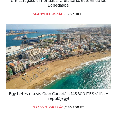
ért! Látogass el Rondába, Gibraltárra, Setenil de las
Bodegasba!
SPANYOLORSZÁG
/
126.300 FT
Egy hetes utazás Gran Canariára 145.300 Ft! Szállás +
repülőjegy!
SPANYOLORSZÁG
/
145.300 FT