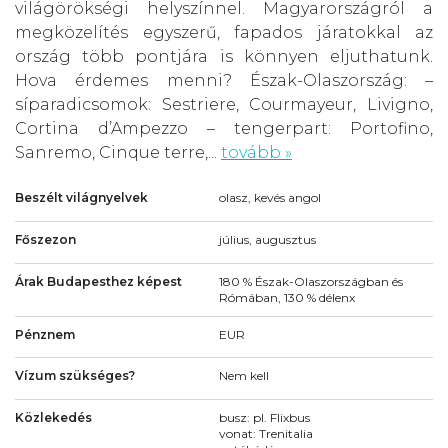
világörökségi helyszínnel. Magyarországról a
megközelítés egyszerű, fapados járatokkal az
ország több pontjára is könnyen eljuthatunk.
Hova érdemes menni? Észak-Olaszország: –
síparadicsomok: Sestriere, Courmayeur, Livigno,
Cortina d’Ampezzo – tengerpart: Portofino,
Sanremo, Cinque terre,...
tovább »
Beszélt világnyelvek
olasz, kevés angol
Főszezon
július, augusztus
Árak Budapesthez képest
180 % Észak-Olaszországban és
Rómában, 130 % délenx
Pénznem
EUR
Vízum szükséges?
Nem kell
Közlekedés
busz: pl. Flixbus
vonat: Trenitalia