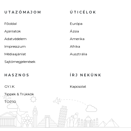
UTAZÓMAJOM
ÚTICÉLOK
Főoldal
Európa
Ajánlatok
Ázsia
Adatvédelem
Amerika
Impresszum
Afrika
Médiaajánlat
Ausztrália
Sajtómegjelenések
HASZNOS
ÍRJ NEKÜNK
GY.I.K.
Kapcsolat
Tippek & Trükkök
TOP10