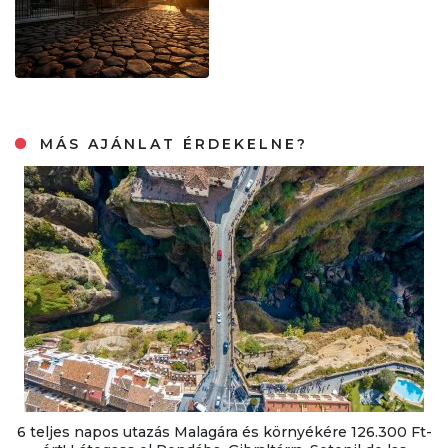
MÁS AJÁNLAT ÉRDEKELNE?
6 teljes napos utazás Malagára és környékére 126.300 Ft-