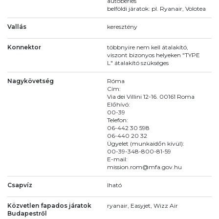
autóbérlés
belföldi járatok: pl. Ryanair, Volotea
Vallás
keresztény
Konnektor
többnyire nem kell átalakító,
viszont bizonyos helyeken "TYPE
L" átalakító szükséges
Nagykövetség
Róma
Cím:
Via dei Villini 12-16. 00161 Roma
Előhívó:
00-39
Telefon:
06-442 30 598
06-440 20 32
Ügyelet (munkaidőn kívül):
00-39-348-800-81-59
E-mail:
mission.rom@mfa.gov.hu
Csapvíz
Iható
Közvetlen fapados járatok
ryanair, Easyjet, Wizz Air
Budapestről