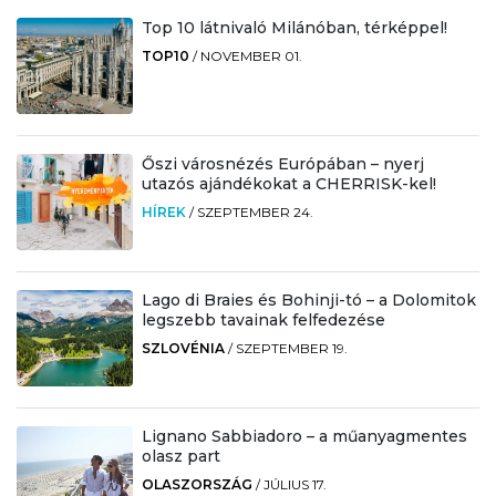
Top 10 látnivaló Milánóban, térképpel!
TOP10
/
NOVEMBER 01.
Őszi városnézés Európában – nyerj
utazós ajándékokat a CHERRISK-kel!
HÍREK
/
SZEPTEMBER 24.
Lago di Braies és Bohinji-tó – a Dolomitok
legszebb tavainak felfedezése
SZLOVÉNIA
/
SZEPTEMBER 19.
Lignano Sabbiadoro – a műanyagmentes
olasz part
OLASZORSZÁG
/
JÚLIUS 17.