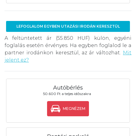
LEFOGLALOM EGYBEN UTAZÁSI IRODÁN KERESZTÜL
A feltüntetett ár (55.850 HUF) külön, egyéni
foglalás esetén érvényes. Ha egyben foglalod le a
partner irodánkon keresztül, az ár változhat.
Mit
jelent ez?
Autóbérlés
50.600 Ft a teljes időszakra
MEGNÉZEM