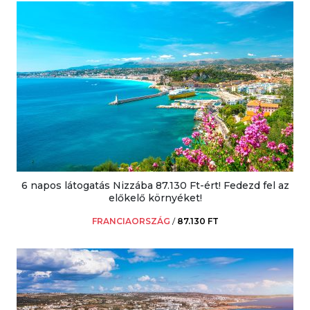
6 napos látogatás Nizzába 87.130 Ft-ért! Fedezd fel az
előkelő környéket!
FRANCIAORSZÁG
/
87.130 FT