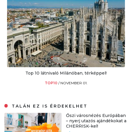
Top 10 látnivaló Milánóban, térképpel!
TOP10
/
NOVEMBER 01.
TALÁN EZ IS ÉRDEKELHET
Őszi városnézés Európában
– nyerj utazós ajándékokat a
CHERRISK-kel!