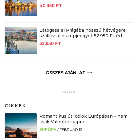
40.350 FT
Látogass el Prágába hosszú hétvégére,
szállással és repjeggyel: 52.950 Ft-ért!
52.950 FT
ÖSSZES AJÁNLAT
CIKKEK
Romantikus úti célok Európában – nem
csak Valentin-napra
EURÓPA
/
FEBRUÁR 12.