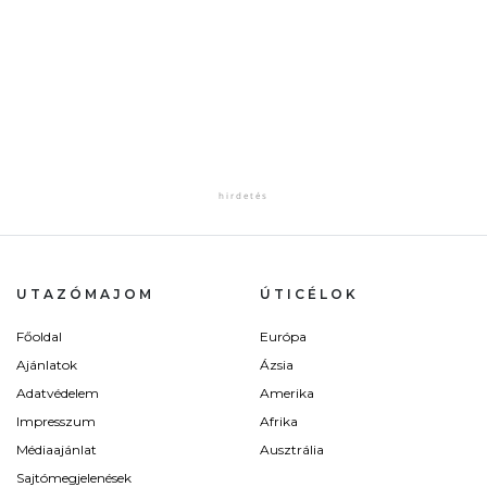
UTAZÓMAJOM
ÚTICÉLOK
Főoldal
Európa
Ajánlatok
Ázsia
Adatvédelem
Amerika
Impresszum
Afrika
Médiaajánlat
Ausztrália
Sajtómegjelenések