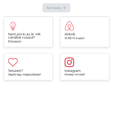
Nem jön ki az ár. Mit
Airbnb
csinálok rosszul?
10.100 Ft kupon
Elolvasom
Tetszett?
Instagram
Segíts egy megosztással!
Kövess minket!