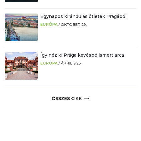
Egynapos kirándulás ötletek Prágából
EURÓPA
/
OKTÓBER 29.
Így néz ki Prága kevésbé ismert arca
EURÓPA
/
ÁPRILIS 25.
ÖSSZES CIKK