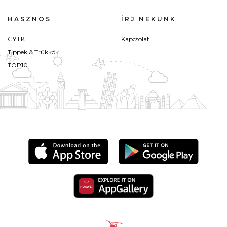
HASZNOS
ÍRJ NEKÜNK
GY.I.K.
Kapcsolat
Tippek & Trükkök
TOP10