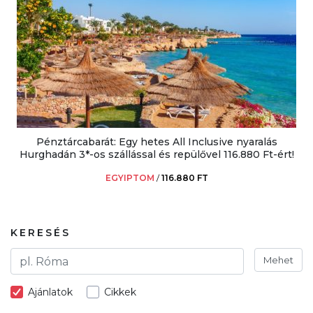
Pénztárcabarát: Egy hetes All Inclusive nyaralás
Hurghadán 3*-os szállással és repülővel 116.880 Ft-ért!
EGYIPTOM
/
116.880 FT
KERESÉS
Mehet
Ajánlatok
Cikkek