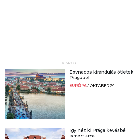
Egynapos kirándulás ötletek
Prágából
EURÓPA
/
OKTÓBER 29.
Így néz ki Prága kevésbé
ismert arca