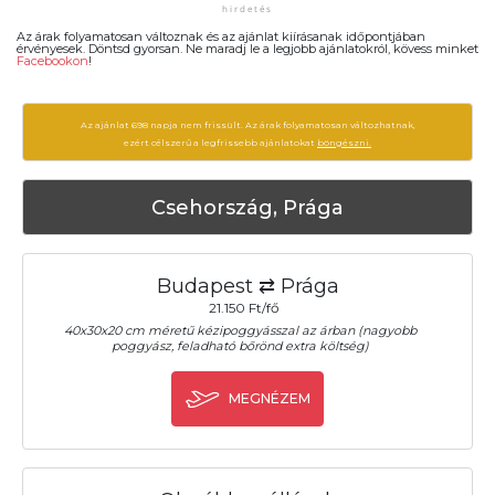
Az árak folyamatosan változnak és az ajánlat kiírásanak időpontjában
érvényesek. Döntsd gyorsan. Ne maradj le a legjobb ajánlatokról, kövess minket
Facebookon
!
Az ajánlat 698 napja nem frissült. Az árak folyamatosan változhatnak,
ezért célszerű a legfrissebb ajánlatokat
böngészni.
Csehország, Prága
Budapest ⇄ Prága
21.150 Ft/fő
40x30x20 cm méretű kézipoggyásszal az árban (nagyobb
poggyász, feladható bőrönd extra költség)
MEGNÉZEM