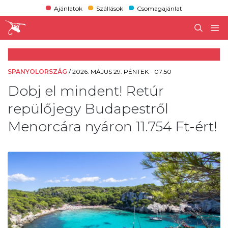
Ajánlatok
Szállások
Csomagajánlat
SPANYOLORSZÁG
/
2026. MÁJUS 29. PÉNTEK - 07:50
Dobj el mindent! Retúr
repülőjegy Budapestről
Menorcára nyáron 11.754 Ft-ért!