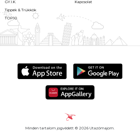
GY.I.K.
Kapcsolat
Tippek & Trükkök
TOP10
Minden tartalom jogvédett © 2026 Utazómajom.