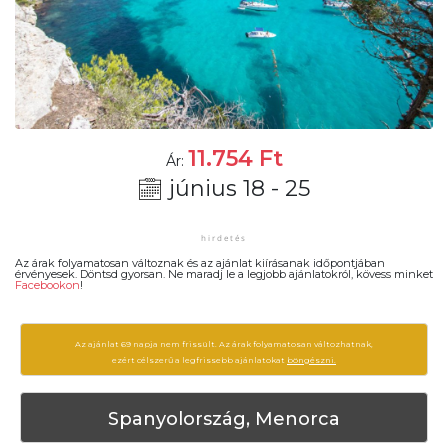
11.754
Ft
Ár:
június 18 - 25
Az árak folyamatosan változnak és az ajánlat kiírásanak időpontjában
érvényesek. Döntsd gyorsan. Ne maradj le a legjobb ajánlatokról, kövess minket
Facebookon
!
Az ajánlat 69 napja nem frissült. Az árak folyamatosan változhatnak,
ezért célszerű a legfrissebb ajánlatokat
böngészni.
Spanyolország, Menorca