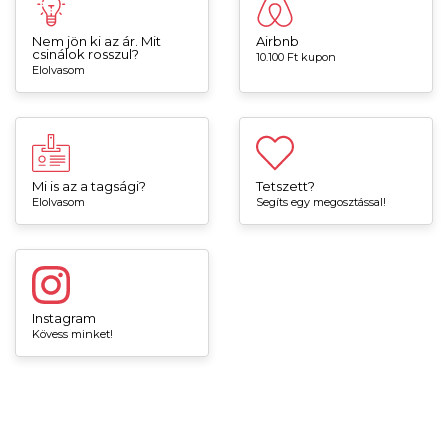
Nem jön ki az ár. Mit
Airbnb
csinálok rosszul?
10.100 Ft kupon
Elolvasom
Mi is az a tagsági?
Tetszett?
Elolvasom
Segíts egy megosztással!
Instagram
Kövess minket!