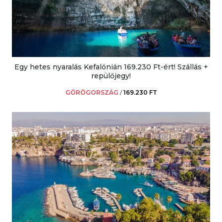
Egy hetes nyaralás Kefalónián 169.230 Ft-ért! Szállás +
repülőjegy!
GÖRÖGORSZÁG
/
169.230 FT