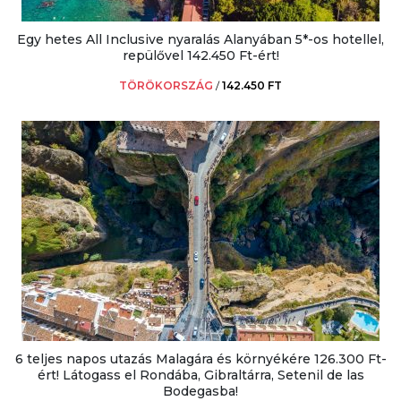
Egy hetes All Inclusive nyaralás Alanyában 5*-os hotellel,
repülővel 142.450 Ft-ért!
TÖRÖKORSZÁG
/
142.450 FT
6 teljes napos utazás Malagára és környékére 126.300 Ft-
ért! Látogass el Rondába, Gibraltárra, Setenil de las
Bodegasba!