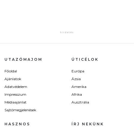
UTAZÓMAJOM
ÚTICÉLOK
Főoldal
Európa
Ajánlatok
Ázsia
Adatvédelem
Amerika
Impresszum
Afrika
Médiaajánlat
Ausztrália
Sajtómegjelenések
HASZNOS
ÍRJ NEKÜNK