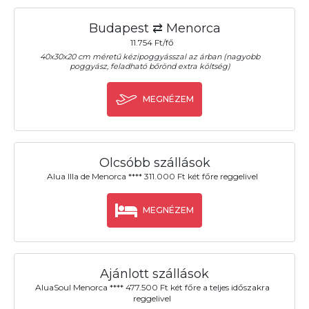
Budapest ⇄ Menorca
11.754 Ft/fő
40x30x20 cm méretű kézipoggyásszal az árban (nagyobb
poggyász, feladható bőrönd extra költség)
MEGNÉZEM
Olcsóbb szállások
Alua Illa de Menorca **** 311.000 Ft két főre reggelivel
MEGNÉZEM
Ajánlott szállások
AluaSoul Menorca **** 477.500 Ft két főre a teljes időszakra
reggelivel