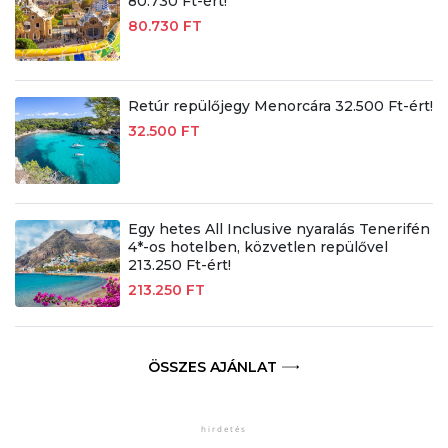
80.730 Ft-ért!
80.730 FT
Retúr repülőjegy Menorcára 32.500 Ft-ért!
32.500 FT
Egy hetes All Inclusive nyaralás Tenerifén
4*-os hotelben, közvetlen repülővel
213.250 Ft-ért!
213.250 FT
ÖSSZES AJÁNLAT