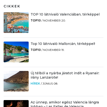
CIKKEK
TOP 10 látnivaló Valenciában, térképpel
TOP10
/
NOVEMBER 20.
Top 10 látnivaló Mallorcán, térképpel!
TOP10
/
NOVEMBER 19.
Új télből a nyárba járatot indít a Ryanair:
irány Lanzarote!
HÍREK
/
JÚNIUS 08.
Az ünnep, amikor egész Valencia lángra
lobban – Las Fallas de Valencia