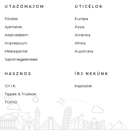
UTAZÓMAJOM
ÚTICÉLOK
Főoldal
Európa
Ajánlatok
Ázsia
Adatvédelem
Amerika
Impresszum
Afrika
Médiaajánlat
Ausztrália
Sajtómegjelenések
HASZNOS
ÍRJ NEKÜNK
GY.I.K.
Kapcsolat
Tippek & Trükkök
TOP10