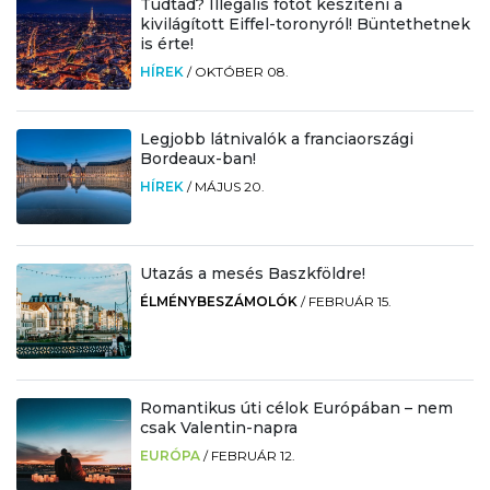
Tudtad? Illegális fotót készíteni a
kivilágított Eiffel-toronyról! Büntethetnek
is érte!
HÍREK
/
OKTÓBER 08.
Legjobb látnivalók a franciaországi
Bordeaux-ban!
HÍREK
/
MÁJUS 20.
Utazás a mesés Baszkföldre!
ÉLMÉNYBESZÁMOLÓK
/
FEBRUÁR 15.
Romantikus úti célok Európában – nem
csak Valentin-napra
EURÓPA
/
FEBRUÁR 12.