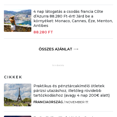
4 nap látogatás a csodás francia Côte
d’Azurra 88.280 Ft-ért! Járd be a
környéket: Monaco, Cannes, Éze, Menton,
Antibes
88.280 FT
ÖSSZES AJÁNLAT
CIKKEK
Praktikus és pénztárcakímélő ötletek
párizsi utazáshoz, illetőleg rövidebb
tartózkodáshoz (avagy 4 nap 200€ alatt)
FRANCIAORSZÁG
/
NOVEMBER 17.