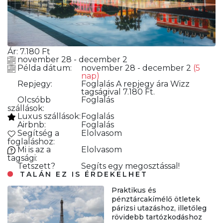
Ár:
7.180
Ft
november 28 - december 2
Példa dátum:
november 28 - december 2
(5
nap)
Repjegy:
Foglalás
A repjegy ára Wizz
tagságival 7.180 Ft.
Olcsóbb
Foglalás
szállások:
Luxus szállások:
Foglalás
Airbnb:
Foglalás
Segítség a
Elolvasom
foglaláshoz:
Mi is az a
Elolvasom
tagsági:
Tetszett?
Segíts egy megosztással!
TALÁN EZ IS ÉRDEKELHET
Praktikus és
pénztárcakímélő ötletek
párizsi utazáshoz, illetőleg
rövidebb tartózkodáshoz