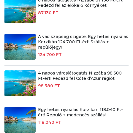
6 napos látogatás Nizzába 87.130 Ft-ért!
Fedezd fel az előkelő környéket!
87.130 FT
A vad szépség szigete: Egy hetes nyaralás
Korzikán 124.700 Ft-ért! Szállás +
repülőjegy!
124.700 FT
4 napos városlátogatás Nizzába 98.380
Ft-ért! Fedezd fel Côte d’Azur régiót!
98.380 FT
Egy hetes nyaralás Korzikán 118.040 Ft-
ért! Repülő + medencés szállás!
118.040 FT