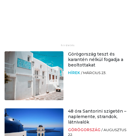
Görögország teszt és
karantén nélkül fogadja a
beoltottakat
HÍREK
/
MÁRCIUS 23.
48 óra Santorini szigetén –
naplemente, strandok,
látnivalók
GÖRÖGORSZÁG
/
AUGUSZTUS
22.