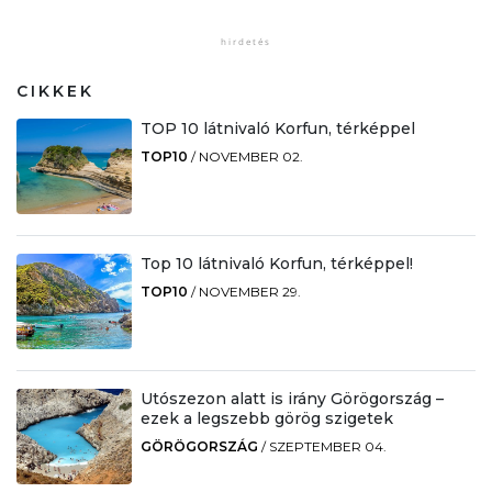
CIKKEK
TOP 10 látnivaló Korfun, térképpel
TOP10
/
NOVEMBER 02.
Top 10 látnivaló Korfun, térképpel!
TOP10
/
NOVEMBER 29.
Utószezon alatt is irány Görögország –
ezek a legszebb görög szigetek
GÖRÖGORSZÁG
/
SZEPTEMBER 04.