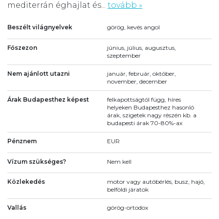
mediterrán éghajlat és...
tovább »
Beszélt világnyelvek
görög, kevés angol
Főszezon
június, július, augusztus,
szeptember
Nem ajánlott utazni
január, február, október,
november, december
Árak Budapesthez képest
felkapottságtól függ, híres
helyeken Budapesthez hasonló
árak, szigetek nagy részén kb. a
budapesti árak 70-80%-ax
Pénznem
EUR
Vízum szükséges?
Nem kell
Közlekedés
motor vagy autóbérlés, busz, hajó,
belföldi járatok
Vallás
görög-ortodox