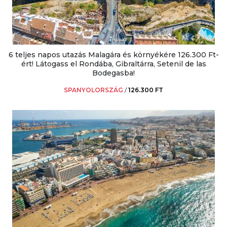
6 teljes napos utazás Malagára és környékére 126.300 Ft-
ért! Látogass el Rondába, Gibraltárra, Setenil de las
Bodegasba!
SPANYOLORSZÁG
/
126.300 FT