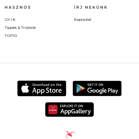
HASZNOS
ÍRJ NEKÜNK
GY.I.K.
Kapcsolat
Tippek & Trükkök
TOP10