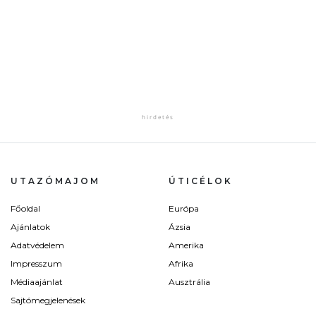
UTAZÓMAJOM
ÚTICÉLOK
Főoldal
Európa
Ajánlatok
Ázsia
Adatvédelem
Amerika
Impresszum
Afrika
Médiaajánlat
Ausztrália
Sajtómegjelenések