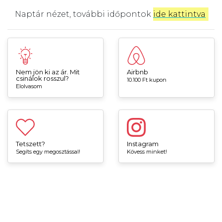
Naptár nézet, további időpontok
ide kattintva
.
Nem jön ki az ár. Mit
Airbnb
csinálok rosszul?
10.100 Ft kupon
Elolvasom
Tetszett?
Instagram
Segíts egy megosztással!
Kövess minket!