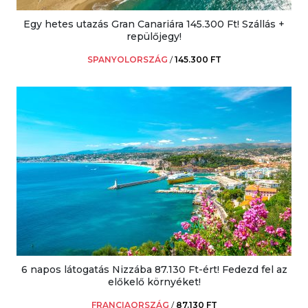
Egy hetes utazás Gran Canariára 145.300 Ft! Szállás +
repülőjegy!
SPANYOLORSZÁG
/
145.300 FT
6 napos látogatás Nizzába 87.130 Ft-ért! Fedezd fel az
előkelő környéket!
FRANCIAORSZÁG
/
87.130 FT