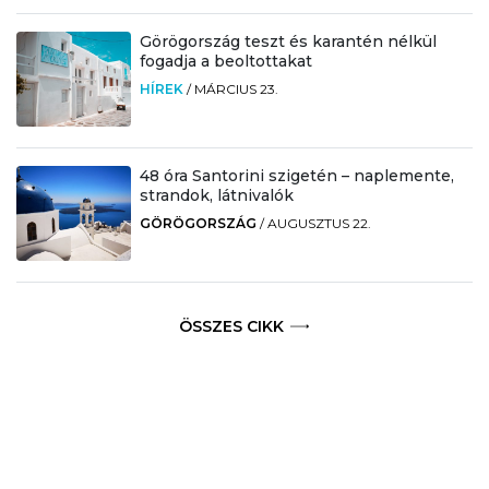
Görögország teszt és karantén nélkül
fogadja a beoltottakat
HÍREK
/
MÁRCIUS 23.
48 óra Santorini szigetén – naplemente,
strandok, látnivalók
GÖRÖGORSZÁG
/
AUGUSZTUS 22.
ÖSSZES CIKK