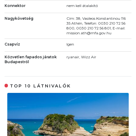
Konnektor
nem kell átalakító
Nagykövetség
Cím: 38, Vasileos Konstantinou 116
35 Athén, Telefon: 0030 210 72 56
800, 0030 210 72 56 801, E-mail:
mission.ath@mfa.gov.hu
Csapvíz
Igen
Közvetlen fapados járatok
ryanair, Wizz Air
Budapestről
TOP 10 LÁTNIVALÓK