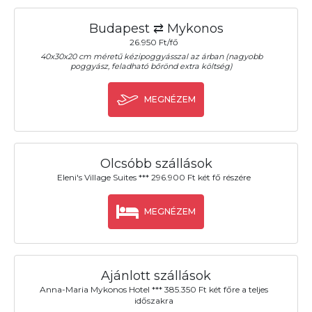
Budapest ⇄ Mykonos
26.950 Ft/fő
40x30x20 cm méretű kézipoggyásszal az árban (nagyobb
poggyász, feladható bőrönd extra költség)
MEGNÉZEM
Olcsóbb szállások
Eleni's Village Suites *** 296.900 Ft két fő részére
MEGNÉZEM
Ajánlott szállások
Anna-Maria Mykonos Hotel *** 385.350 Ft két főre a teljes
időszakra