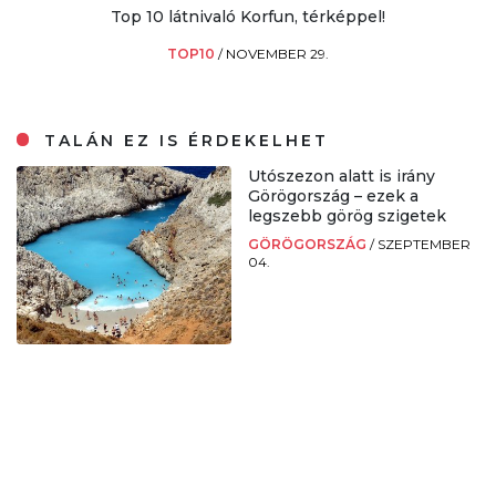
Top 10 látnivaló Korfun, térképpel!
TOP10
/
NOVEMBER 29.
TALÁN EZ IS ÉRDEKELHET
Utószezon alatt is irány
Görögország – ezek a
legszebb görög szigetek
GÖRÖGORSZÁG
/
SZEPTEMBER
04.