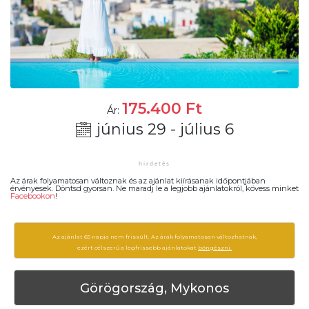
175.400
Ft
Ár:
június 29 - július 6
Az árak folyamatosan változnak és az ajánlat kiírásanak időpontjában
érvényesek. Döntsd gyorsan. Ne maradj le a legjobb ajánlatokról, kövess minket
Facebookon
!
Az ajánlat 65 napja nem frissült. Az árak folyamatosan változhatnak,
ezért célszerű a legfrissebb ajánlatokat
böngészni.
Görögország, Mykonos