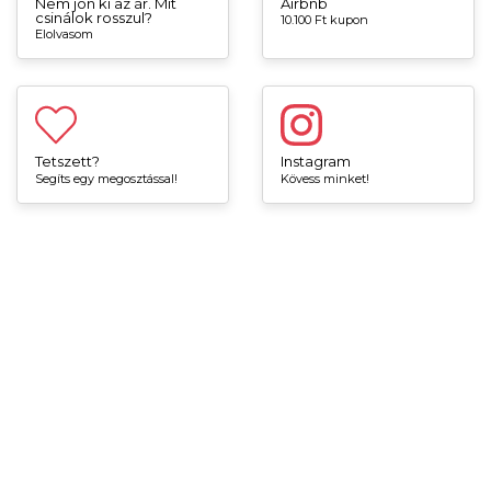
Nem jön ki az ár. Mit
Airbnb
csinálok rosszul?
10.100 Ft kupon
Elolvasom
Tetszett?
Instagram
Segíts egy megosztással!
Kövess minket!