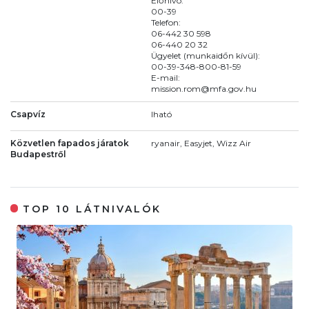
Előhívó:
00-39
Telefon:
06-442 30 598
06-440 20 32
Ügyelet (munkaidőn kívül):
00-39-348-800-81-59
E-mail:
mission.rom@mfa.gov.hu
Csapvíz
Iható
Közvetlen fapados járatok
ryanair, Easyjet, Wizz Air
Budapestről
TOP 10 LÁTNIVALÓK