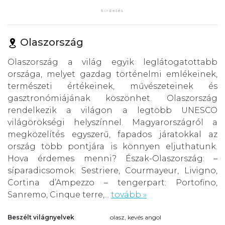
Olaszország
Olaszország a világ egyik leglátogatottabb
országa, melyet gazdag történelmi emlékeinek,
természeti értékeinek, művészeteinek és
gasztronómiájának köszönhet. Olaszország
rendelkezik a világon a legtöbb UNESCO
világörökségi helyszínnel. Magyarországról a
megközelítés egyszerű, fapados járatokkal az
ország több pontjára is könnyen eljuthatunk.
Hova érdemes menni? Észak-Olaszország: –
síparadicsomok: Sestriere, Courmayeur, Livigno,
Cortina d’Ampezzo – tengerpart: Portofino,
Sanremo, Cinque terre,...
tovább »
Beszélt világnyelvek
olasz, kevés angol