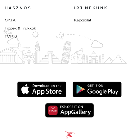
HASZNOS
ÍRJ NEKÜNK
GY.I.K.
Kapcsolat
Tippek & Trükkök
TOP10