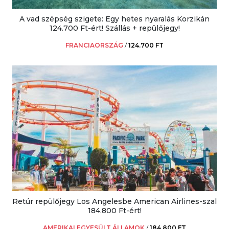
A vad szépség szigete: Egy hetes nyaralás Korzikán
124.700 Ft-ért! Szállás + repülőjegy!
FRANCIAORSZÁG
/
124.700 FT
Retúr repülőjegy Los Angelesbe American Airlines-szal
184.800 Ft-ért!
AMERIKAI EGYESÜLT ÁLLAMOK
/
184.800 FT