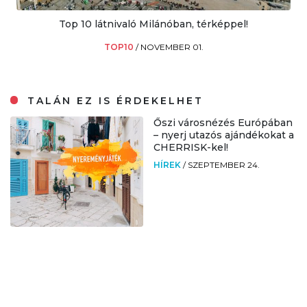
Top 10 látnivaló Milánóban, térképpel!
TOP10
/
NOVEMBER 01.
TALÁN EZ IS ÉRDEKELHET
Őszi városnézés Európában
– nyerj utazós ajándékokat a
CHERRISK-kel!
HÍREK
/
SZEPTEMBER 24.