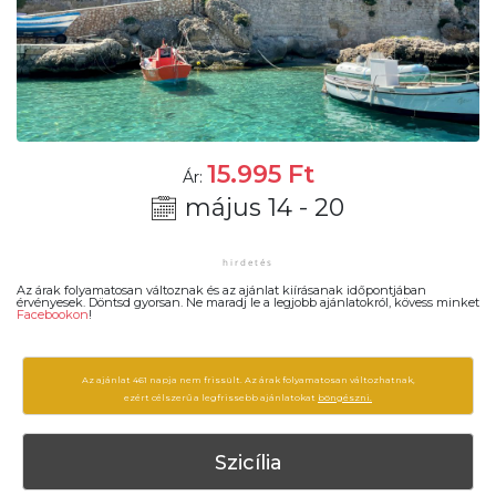
15.995
Ft
Ár:
május 14 - 20
Az árak folyamatosan változnak és az ajánlat kiírásanak időpontjában
érvényesek. Döntsd gyorsan. Ne maradj le a legjobb ajánlatokról, kövess minket
Facebookon
!
Az ajánlat 461 napja nem frissült. Az árak folyamatosan változhatnak,
ezért célszerű a legfrissebb ajánlatokat
böngészni.
Szicília