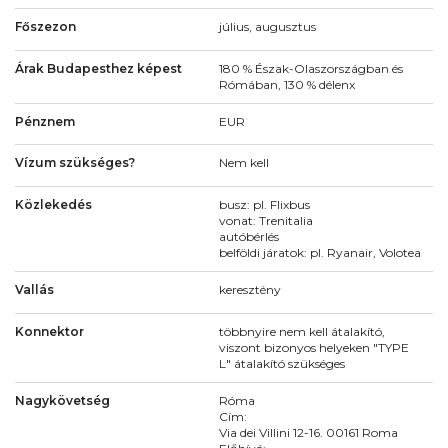
Főszezon
július, augusztus
Árak Budapesthez képest
180 % Észak-Olaszországban és
Rómában, 130 % délenx
Pénznem
EUR
Vízum szükséges?
Nem kell
Közlekedés
busz: pl. Flixbus
vonat: Trenitalia
autóbérlés
belföldi járatok: pl. Ryanair, Volotea
Vallás
keresztény
Konnektor
többnyire nem kell átalakító,
viszont bizonyos helyeken "TYPE
L" átalakító szükséges
Nagykövetség
Róma
Cím:
Via dei Villini 12-16. 00161 Roma