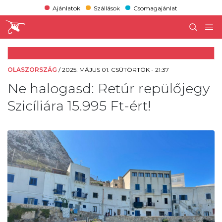
Ajánlatok
Szállások
Csomagajánlat
OLASZORSZÁG
/
2025. MÁJUS 01. CSÜTÖRTÖK - 21:37
Ne halogasd: Retúr repülőjegy
Szicíliára 15.995 Ft-ért!