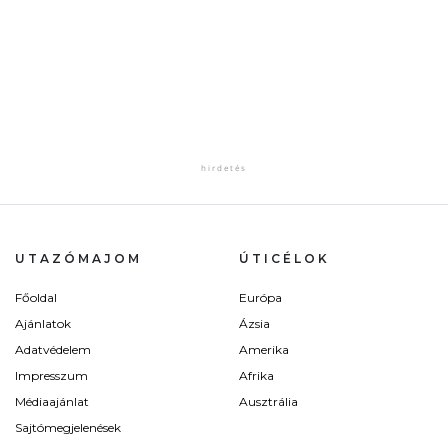
UTAZÓMAJOM
ÚTICÉLOK
Főoldal
Európa
Ajánlatok
Ázsia
Adatvédelem
Amerika
Impresszum
Afrika
Médiaajánlat
Ausztrália
Sajtómegjelenések