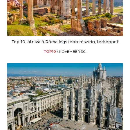
Top 10 látnivaló Róma legszebb részein, térképpel!
TOP10
/
NOVEMBER 30.