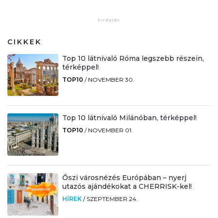
CIKKEK
Top 10 látnivaló Róma legszebb részein,
térképpel!
TOP10
/
NOVEMBER 30.
Top 10 látnivaló Milánóban, térképpel!
TOP10
/
NOVEMBER 01.
Őszi városnézés Európában – nyerj
utazós ajándékokat a CHERRISK-kel!
HÍREK
/
SZEPTEMBER 24.