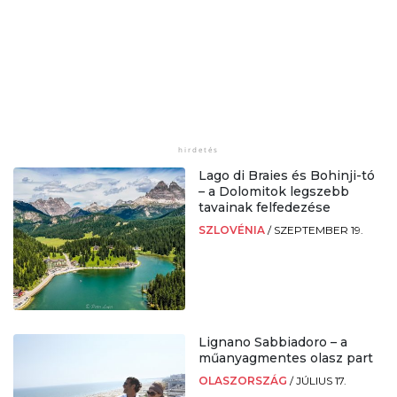
Lago di Braies és Bohinji-tó
– a Dolomitok legszebb
tavainak felfedezése
SZLOVÉNIA
/
SZEPTEMBER 19.
Lignano Sabbiadoro – a
műanyagmentes olasz part
OLASZORSZÁG
/
JÚLIUS 17.