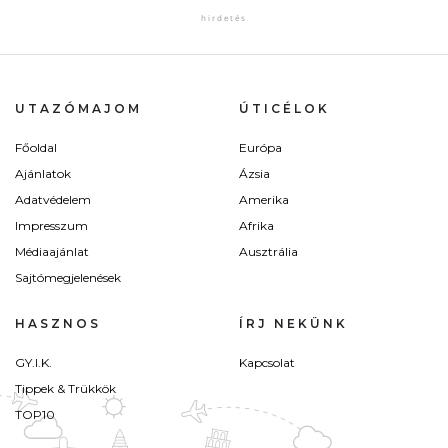
UTAZÓMAJOM
ÚTICÉLOK
Főoldal
Európa
Ajánlatok
Ázsia
Adatvédelem
Amerika
Impresszum
Afrika
Médiaajánlat
Ausztrália
Sajtómegjelenések
HASZNOS
ÍRJ NEKÜNK
GY.I.K.
Kapcsolat
Tippek & Trükkök
TOP10