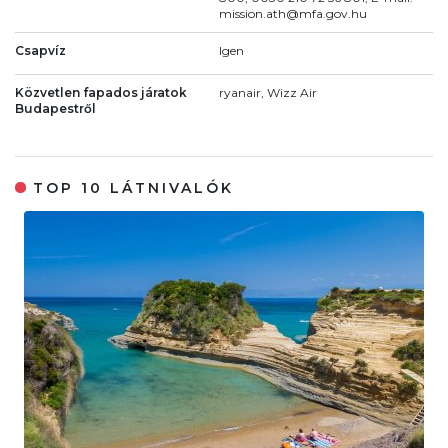
mission.ath@mfa.gov.hu
Csapvíz
Igen
Közvetlen fapados járatok
ryanair, Wizz Air
Budapestről
TOP 10 LÁTNIVALÓK