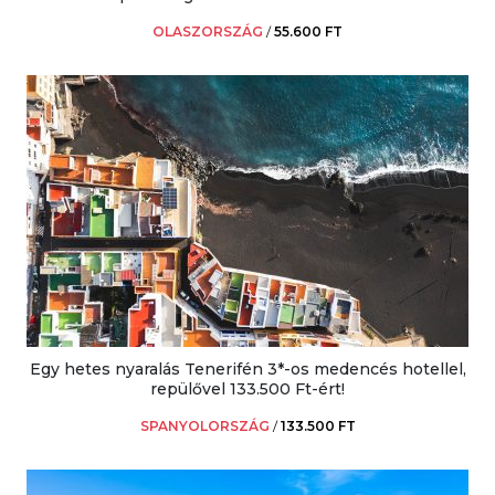
OLASZORSZÁG
/
55.600 FT
Egy hetes nyaralás Tenerifén 3*-os medencés hotellel,
repülővel 133.500 Ft-ért!
SPANYOLORSZÁG
/
133.500 FT