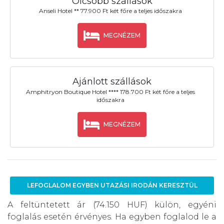
Olcsóbb szállások
Anseli Hotel ** 77.900 Ft két főre a teljes időszakra
MEGNÉZEM
Ajánlott szállások
Amphitryon Boutique Hotel **** 178.700 Ft két főre a teljes
időszakra
MEGNÉZEM
LEFOGLALOM EGYBEN UTAZÁSI IRODÁN KERESZTÜL
A feltüntetett ár (74.150 HUF) külön, egyéni
foglalás esetén érvényes. Ha egyben foglalod le a