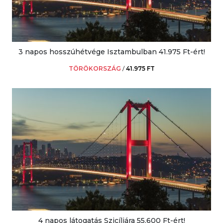
3 napos hosszúhétvége Isztambulban 41.975 Ft-ért!
TÖRÖKORSZÁG
/
41.975 FT
4 napos látogatás Szicíliára 55.600 Ft-ért!