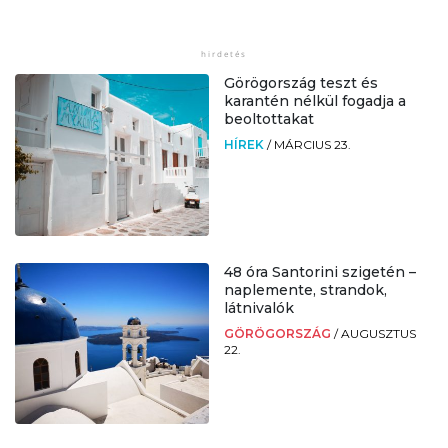
Görögország teszt és
karantén nélkül fogadja a
beoltottakat
HÍREK
/
MÁRCIUS 23.
48 óra Santorini szigetén –
naplemente, strandok,
látnivalók
GÖRÖGORSZÁG
/
AUGUSZTUS
22.