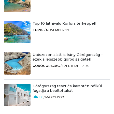
Top 10 látnivaló Korfun, térképpel!
TOP10
/
NOVEMBER 29.
Utószezon alatt is irány Görögország –
ezek a legszebb görög szigetek
GÖRÖGORSZÁG
/
SZEPTEMBER 04.
Görögország teszt és karantén nélkül
fogadja a beoltottakat
HÍREK
/
MÁRCIUS 23.