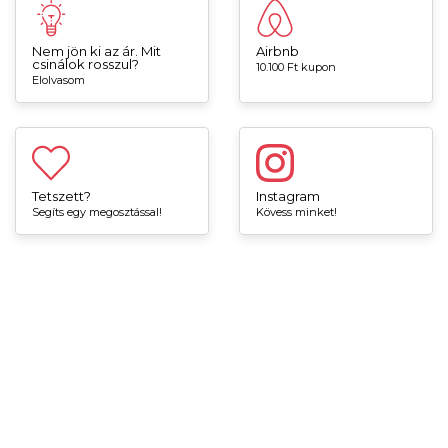
Nem jön ki az ár. Mit
Airbnb
csinálok rosszul?
10.100 Ft kupon
Elolvasom
Tetszett?
Instagram
Segíts egy megosztással!
Kövess minket!