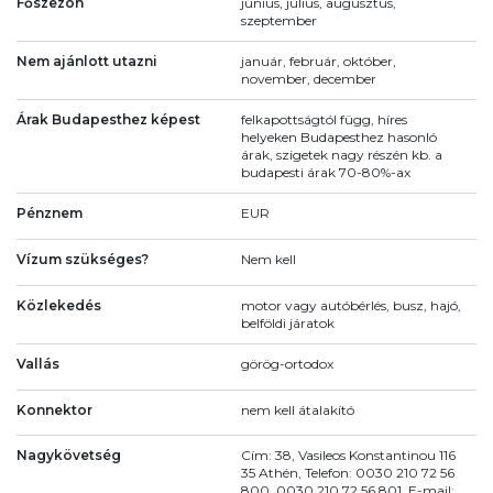
Főszezon
június, július, augusztus,
szeptember
Nem ajánlott utazni
január, február, október,
november, december
Árak Budapesthez képest
felkapottságtól függ, híres
helyeken Budapesthez hasonló
árak, szigetek nagy részén kb. a
budapesti árak 70-80%-ax
Pénznem
EUR
Vízum szükséges?
Nem kell
Közlekedés
motor vagy autóbérlés, busz, hajó,
belföldi járatok
Vallás
görög-ortodox
Konnektor
nem kell átalakító
Nagykövetség
Cím: 38, Vasileos Konstantinou 116
35 Athén, Telefon: 0030 210 72 56
800, 0030 210 72 56 801, E-mail: