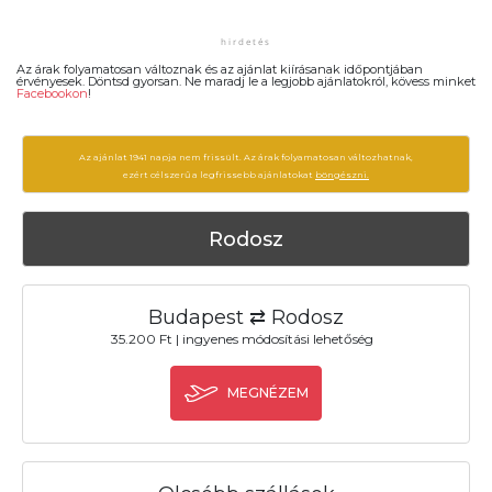
Az árak folyamatosan változnak és az ajánlat kiírásanak időpontjában
érvényesek. Döntsd gyorsan. Ne maradj le a legjobb ajánlatokról, kövess minket
Facebookon
!
Az ajánlat 1941 napja nem frissült. Az árak folyamatosan változhatnak,
ezért célszerű a legfrissebb ajánlatokat
böngészni.
Rodosz
Budapest ⇄ Rodosz
35.200 Ft | ingyenes módosítási lehetőség
MEGNÉZEM