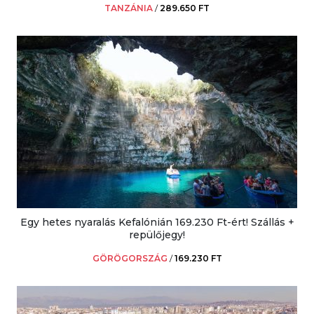
TANZÁNIA
/
289.650 FT
Egy hetes nyaralás Kefalónián 169.230 Ft-ért! Szállás +
repülőjegy!
GÖRÖGORSZÁG
/
169.230 FT