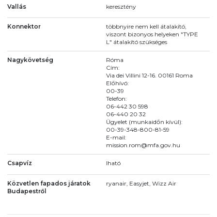
Vallás
keresztény
Konnektor
többnyire nem kell átalakító,
viszont bizonyos helyeken "TYPE
L" átalakító szükséges
Nagykövetség
Róma
Cím:
Via dei Villini 12-16. 00161 Roma
Előhívó:
00-39
Telefon:
06-442 30 598
06-440 20 32
Ügyelet (munkaidőn kívül):
00-39-348-800-81-59
E-mail:
mission.rom@mfa.gov.hu
Csapvíz
Iható
Közvetlen fapados járatok
ryanair, Easyjet, Wizz Air
Budapestről