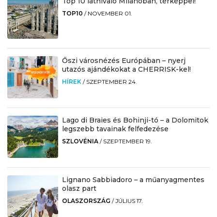
Top 10 látnivaló Milánóban, térképpel!
TOP10
/
NOVEMBER 01.
Őszi városnézés Európában – nyerj
utazós ajándékokat a CHERRISK-kel!
HÍREK
/
SZEPTEMBER 24.
Lago di Braies és Bohinji-tó – a Dolomitok
legszebb tavainak felfedezése
SZLOVÉNIA
/
SZEPTEMBER 19.
Lignano Sabbiadoro – a műanyagmentes
olasz part
OLASZORSZÁG
/
JÚLIUS 17.