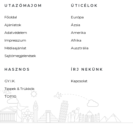
UTAZÓMAJOM
ÚTICÉLOK
Főoldal
Európa
Ajánlatok
Ázsia
Adatvédelem
Amerika
Impresszum
Afrika
Médiaajánlat
Ausztrália
Sajtómegjelenések
HASZNOS
ÍRJ NEKÜNK
GY.I.K.
Kapcsolat
Tippek & Trükkök
TOP10