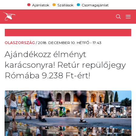
Ajánlatok
Szállások
Csomagajánlat
OLASZORSZÁG
/
2018. DECEMBER 10. HÉTFŐ - 17:43
Ajándékozz élményt
karácsonyra! Retúr repülőjegy
Rómába 9.238 Ft-ért!