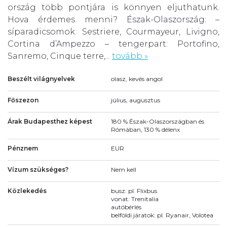
ország több pontjára is könnyen eljuthatunk.
Hova érdemes menni? Észak-Olaszország: –
síparadicsomok: Sestriere, Courmayeur, Livigno,
Cortina d’Ampezzo – tengerpart: Portofino,
Sanremo, Cinque terre,...
tovább »
Beszélt világnyelvek
olasz, kevés angol
Főszezon
július, augusztus
Árak Budapesthez képest
180 % Észak-Olaszországban és
Rómában, 130 % délenx
Pénznem
EUR
Vízum szükséges?
Nem kell
Közlekedés
busz: pl. Flixbus
vonat: Trenitalia
autóbérlés
belföldi járatok: pl. Ryanair, Volotea