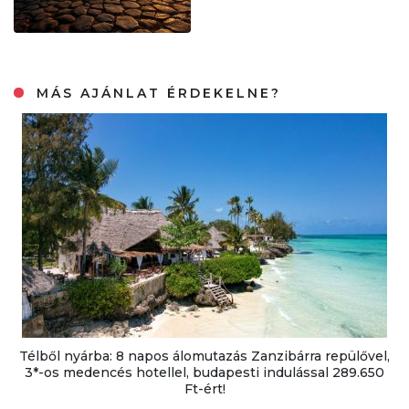
MÁS AJÁNLAT ÉRDEKELNE?
Télből nyárba: 8 napos álomutazás Zanzibárra repülővel,
3*-os medencés hotellel, budapesti indulással 289.650
Ft-ért!