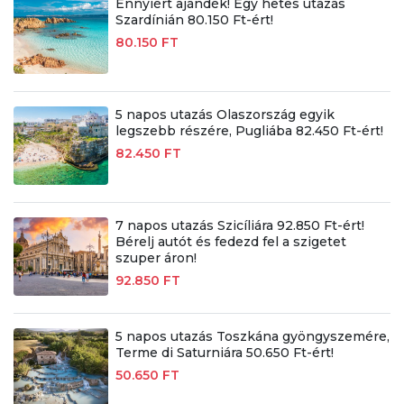
Ennyiért ajándék! Egy hetes utazás
Szardínián 80.150 Ft-ért!
80.150 FT
5 napos utazás Olaszország egyik
legszebb részére, Pugliába 82.450 Ft-ért!
82.450 FT
7 napos utazás Szicíliára 92.850 Ft-ért!
Bérelj autót és fedezd fel a szigetet
szuper áron!
92.850 FT
5 napos utazás Toszkána gyöngyszemére,
Terme di Saturniára 50.650 Ft-ért!
50.650 FT