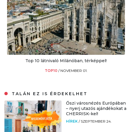
Top 10 látnivaló Milánóban, térképpel!
TOP10
/
NOVEMBER 01.
TALÁN EZ IS ÉRDEKELHET
Őszi városnézés Európában
– nyerj utazós ajándékokat a
CHERRISK-kel!
HÍREK
/
SZEPTEMBER 24.