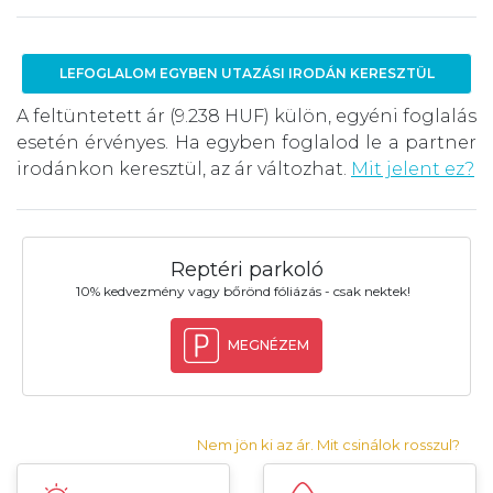
LEFOGLALOM EGYBEN UTAZÁSI IRODÁN KERESZTÜL
A feltüntetett ár (9.238 HUF) külön, egyéni foglalás
esetén érvényes. Ha egyben foglalod le a partner
irodánkon keresztül, az ár változhat.
Mit jelent ez?
Reptéri parkoló
10% kedvezmény vagy bőrönd fóliázás - csak nektek!
MEGNÉZEM
Nem jön ki az ár. Mit csinálok rosszul?