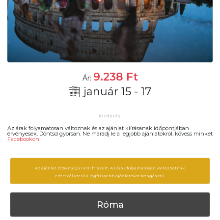
9.238
Ft
Ár:
január 15 - 17
Az árak folyamatosan változnak és az ajánlat kiírásanak időpontjában
érvényesek. Döntsd gyorsan. Ne maradj le a legjobb ajánlatokról, kövess minket
Facebookon
!
Az ajánlat 2796 napja nem frissült. Az árak folyamatosan változhatnak,
ezért célszerű a legfrissebb ajánlatokat
böngészni.
Róma