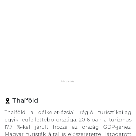
Thaiföld
Thaiföld a délkelet-ázsiai régió turisztikailag
egyik legfejlettebb országa. 2016-ban a turizmus
17.7 %-kal járult hozzá az ország GDP-jéhez.
Magyar turisták által is előszeretettel látogatott