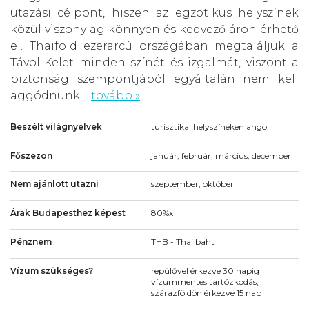
utazási célpont, hiszen az egzotikus helyszínek
közül viszonylag könnyen és kedvező áron érhető
el. Thaiföld ezerarcú országában megtaláljuk a
Távol-Kelet minden színét és izgalmát, viszont a
biztonság szempontjából egyáltalán nem kell
aggódnunk....
tovább »
Beszélt világnyelvek
turisztikai helyszíneken angol
Főszezon
január, február, március, december
Nem ajánlott utazni
szeptember, október
Árak Budapesthez képest
80%x
Pénznem
THB - Thai baht
Vízum szükséges?
repülővel érkezve 30 napig
vízummentes tartózkodás,
szárazföldön érkezve 15 nap