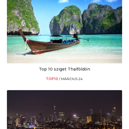
Top 10 sziget Thaiföldön
TOP10
/
MÁRCIUS 24.