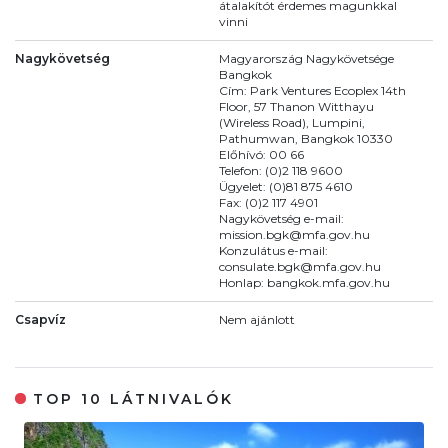
átalakítót érdemes magunkkal
vinni
Nagykövetség
Magyarország Nagykövetsége
Bangkok
Cím: Park Ventures Ecoplex 14th
Floor, 57 Thanon Witthayu
(Wireless Road), Lumpini,
Pathumwan, Bangkok 10330
Előhívó: 00 66
Telefon: (0)2 118 9600
Ügyelet: (0)81 875 4610
Fax: (0)2 117 4901
Nagykövetség e-mail:
mission.bgk@mfa.gov.hu
Konzulátus e-mail:
consulate.bgk@mfa.gov.hu
Honlap: bangkok.mfa.gov.hu
Csapvíz
Nem ajánlott
TOP 10 LÁTNIVALÓK