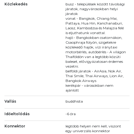
Közlekedés
busz - települések között távolsági
járatok, nagyvárosokban helyi
járatok
vonat - Bangkok, Chiang Mai,
Pattaya, Hua Hin, Kanchanaburi,
Laosz, Kambodzsa és Malajzia felé
is eljuthatunk vonattal.
hajó - Bangkokban csatornákon,
Csaophraja folyón, szigetekre
közlekedő hajók, vízi iránytaxi
motorbérlés, autóbérlés - A világon
Thaiföldön van a legtöbb közúti
baleset, elővigyázatosan érdemes
vezetni.
belföldi járatok - AirAsia, Nok Air,
Thai Smile, Thai Airways, Lion Air,
Bangkok Airways
kerékpár - városokban nem
ajánlott
Vallás
buddhista
Időeltolódás
-6 óra
Konnektor
legtöbb helyen nem kell, viszont
egy univerzális konnektor