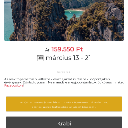
159.550
Ft
Ár:
március 13 - 21
Az árak folyamatosan változnak és az ajánlat kiírásanak időpontjában
érvényesek. Döntsd gyorsan. Ne maradj le a legjobb ajánlatokról, kövess minket
Facebookon
!
Az ajánlat 2746 napja nem frissült. Az árak folyamatosan változhatnak,
ezért célszerű a legfrissebb ajánlatokat
böngészni.
Krabi