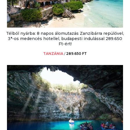
Télből nyárba: 8 napos álomutazás Zanzibárra repülővel,
3*-os medencés hotellel, budapesti indulással 289.650
Ft-ért!
TANZÁNIA
/
289.650 FT