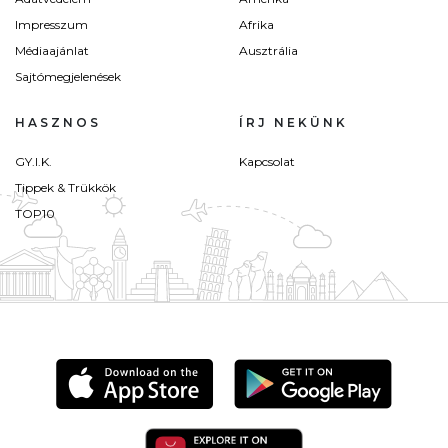
Impresszum
Afrika
Médiaajánlat
Ausztrália
Sajtómegjelenések
HASZNOS
ÍRJ NEKÜNK
GY.I.K.
Kapcsolat
Tippek & Trükkök
TOP10