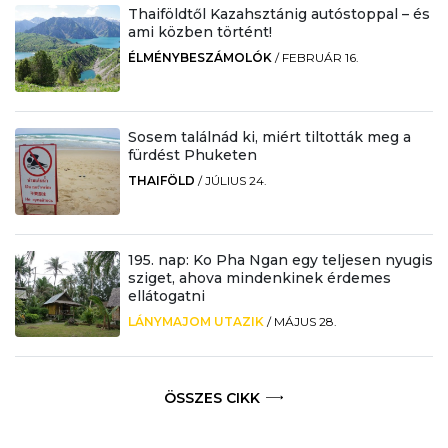
Thaiföldtől Kazahsztánig autóstoppal – és
ami közben történt!
ÉLMÉNYBESZÁMOLÓK
/
FEBRUÁR 16.
Sosem találnád ki, miért tiltották meg a
fürdést Phuketen
THAIFÖLD
/
JÚLIUS 24.
195. nap: Ko Pha Ngan egy teljesen nyugis
sziget, ahova mindenkinek érdemes
ellátogatni
LÁNYMAJOM UTAZIK
/
MÁJUS 28.
ÖSSZES CIKK