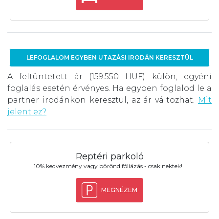
LEFOGLALOM EGYBEN UTAZÁSI IRODÁN KERESZTÜL
A feltüntetett ár (159.550 HUF) külön, egyéni
foglalás esetén érvényes. Ha egyben foglalod le a
partner irodánkon keresztül, az ár változhat.
Mit
jelent ez?
Reptéri parkoló
10% kedvezmény vagy bőrönd fóliázás - csak nektek!
MEGNÉZEM