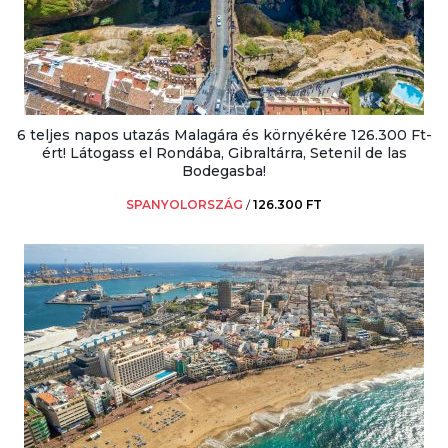
6 teljes napos utazás Malagára és környékére 126.300 Ft-
ért! Látogass el Rondába, Gibraltárra, Setenil de las
Bodegasba!
SPANYOLORSZÁG
/
126.300 FT