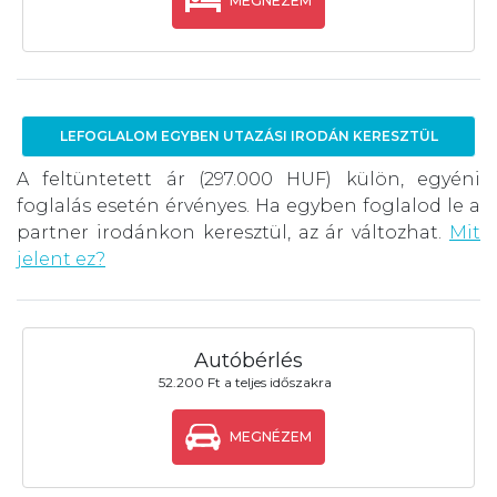
MEGNÉZEM
LEFOGLALOM EGYBEN UTAZÁSI IRODÁN KERESZTÜL
A feltüntetett ár (297.000 HUF) külön, egyéni
foglalás esetén érvényes. Ha egyben foglalod le a
partner irodánkon keresztül, az ár változhat.
Mit
jelent ez?
Autóbérlés
52.200 Ft a teljes időszakra
MEGNÉZEM