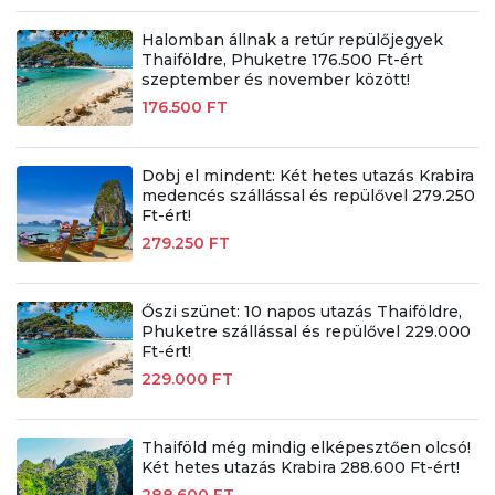
Halomban állnak a retúr repülőjegyek
Thaiföldre, Phuketre 176.500 Ft-ért
szeptember és november között!
176.500 FT
Dobj el mindent: Két hetes utazás Krabira
medencés szállással és repülővel 279.250
Ft-ért!
279.250 FT
Őszi szünet: 10 napos utazás Thaiföldre,
Phuketre szállással és repülővel 229.000
Ft-ért!
229.000 FT
Thaiföld még mindig elképesztően olcsó!
Két hetes utazás Krabira 288.600 Ft-ért!
288.600 FT