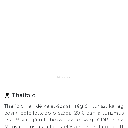
Thaiföld
Thaiföld a délkelet-ázsiai régió turisztikailag
egyik legfejlettebb országa. 2016-ban a turizmus
17.7 %-kal járult hozzá az ország GDP-jéhez.
Magyar turisták által is előszeretettel látogatott