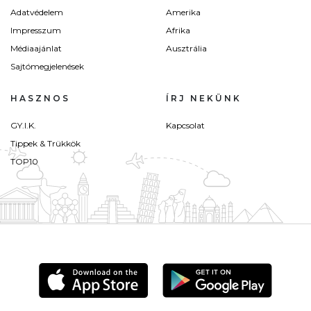
Adatvédelem
Amerika
Impresszum
Afrika
Médiaajánlat
Ausztrália
Sajtómegjelenések
HASZNOS
ÍRJ NEKÜNK
GY.I.K.
Kapcsolat
Tippek & Trükkök
TOP10