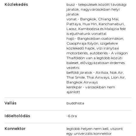
Közlekedés
busz - települések között távolsági
járatok, nagyvárosokban helyi
járatok
vonat - Bangkok, Chiang Mai,
Pattaya, Hua Hin, Kanchanaburi,
Laosz, Kambodzsa és Malajzia felé
is eljuthatunk vonattal.
hajó - Bangkokban csatornákon,
Csaophraja folyón, szigetekre
közlekedő hajók, vízi iránytaxi
motorbérlés, autóbérlés - A világon
Thaiföldön van a legtöbb közúti
baleset, elővigyázatosan érdemes
vezetni.
belföldi járatok - AirAsia, Nok Air,
Thai Smile, Thai Airways, Lion Air,
Bangkok Airways
kerékpár - városokban nem
ajánlott
Vallás
buddhista
Időeltolódás
-6 óra
Konnektor
legtöbb helyen nem kell, viszont
egy univerzális konnektor