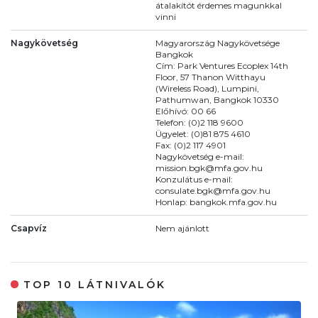
átalakítót érdemes magunkkal
vinni
Nagykövetség
Magyarország Nagykövetsége
Bangkok
Cím: Park Ventures Ecoplex 14th
Floor, 57 Thanon Witthayu
(Wireless Road), Lumpini,
Pathumwan, Bangkok 10330
Előhívó: 00 66
Telefon: (0)2 118 9600
Ügyelet: (0)81 875 4610
Fax: (0)2 117 4901
Nagykövetség e-mail:
mission.bgk@mfa.gov.hu
Konzulátus e-mail:
consulate.bgk@mfa.gov.hu
Honlap: bangkok.mfa.gov.hu
Csapvíz
Nem ajánlott
TOP 10 LÁTNIVALÓK