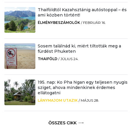
Thaiföldtől Kazahsztánig autóstoppal – és
ami közben történt!
ÉLMÉNYBESZÁMOLÓK
/
FEBRUÁR 16.
Sosem találnád ki, miért tiltották meg a
fürdést Phuketen
THAIFÖLD
/
JÚLIUS 24.
195. nap: Ko Pha Ngan egy teljesen nyugis
sziget, ahova mindenkinek érdemes
ellátogatni
LÁNYMAJOM UTAZIK
/
MÁJUS 28.
ÖSSZES CIKK