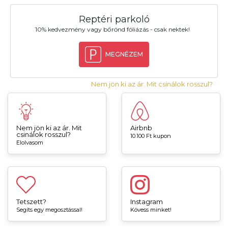
Reptéri parkoló
10% kedvezmény vagy bőrönd fóliázás - csak nektek!
MEGNÉZEM
Nem jön ki az ár. Mit csinálok rosszul?
Nem jön ki az ár. Mit
Airbnb
csinálok rosszul?
10.100 Ft kupon
Elolvasom
Tetszett?
Instagram
Segíts egy megosztással!
Kövess minket!