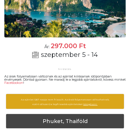
297.000
Ft
Ár:
szeptember 5 - 14
Az árak folyamatosan változnak és az ajánlat kiírásanak időpontjában
érvényesek. Döntsd gyorsan. Ne maradj le a legjobb ajánlatokról, kövess minket
Facebookon
!
Az ajánlat 1267 napja nem frissült. Az árak folyamatosan változhatnak,
ezért célszerű a legfrissebb ajánlatokat
böngészni.
Phuket, Thaiföld