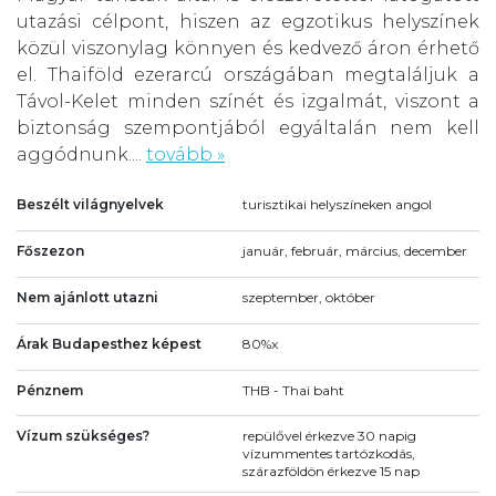
utazási célpont, hiszen az egzotikus helyszínek
közül viszonylag könnyen és kedvező áron érhető
el. Thaiföld ezerarcú országában megtaláljuk a
Távol-Kelet minden színét és izgalmát, viszont a
biztonság szempontjából egyáltalán nem kell
aggódnunk....
tovább »
Beszélt világnyelvek
turisztikai helyszíneken angol
Főszezon
január, február, március, december
Nem ajánlott utazni
szeptember, október
Árak Budapesthez képest
80%x
Pénznem
THB - Thai baht
Vízum szükséges?
repülővel érkezve 30 napig
vízummentes tartózkodás,
szárazföldön érkezve 15 nap