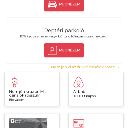
MEGNÉZEM
Reptéri parkoló
10% kedvezmény vagy bőrönd fóliázás - csak nektek!
MEGNÉZEM
Nem jön ki az ár. Mit csinálok rosszul?
Nem jön ki az ár. Mit
Airbnb
csinálok rosszul?
10.100 Ft kupon
Elolvasom