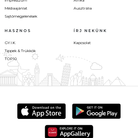
Impresszum
Afrika
Médiaajánlat
Ausztrália
Sajtómegjelenések
HASZNOS
ÍRJ NEKÜNK
GY.I.K.
Kapcsolat
Tippek & Trükkök
TOP10