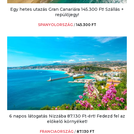
Egy hetes utazás Gran Canariára 145.300 Ft! Szállás +
repülőjegy!
SPANYOLORSZÁG
/
145.300 FT
6 napos látogatás Nizzába 87.130 Ft-ért! Fedezd fel az
előkelő környéket!
FRANCIAORSZÁG
/
87.130 FT