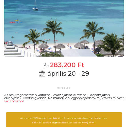
283.200
Ft
Ár:
április 20 - 29
Az árak folyamatosan változnak és az ajánlat kiírásanak időpontjában
érvényesek. Döntsd gyorsan. Ne maradj le a legjobb ajánlatokról, kövess minket
Facebookon
!
Az ajánlat 1960 napja nem frissült. Az árak folyamatosan változhatnak,
ezért célszerű a legfrissebb ajánlatokat
böngészni.