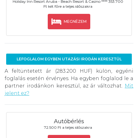
Holiday Inn Resort Aruba - Beach Resort & Casino **** 353.700
Ft két főre a teljes időszakra
MEGNÉZEM
LEFOGLALOM EGYBEN UTAZÁSI IRODÁN KERESZTÜL
A feltüntetett ár (283.200 HUF) külön, egyéni
foglalás esetén érvényes. Ha egyben foglalod le a
partner irodánkon keresztül, az ár változhat.
Mit
jelent ez?
Autóbérlés
72.500 Ft a teljes időszakra