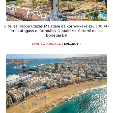
6 teljes napos utazás Malagára és környékére 126.300 Ft-
ért! Látogass el Rondába, Gibraltárra, Setenil de las
Bodegasba!
SPANYOLORSZÁG
/
126.300 FT