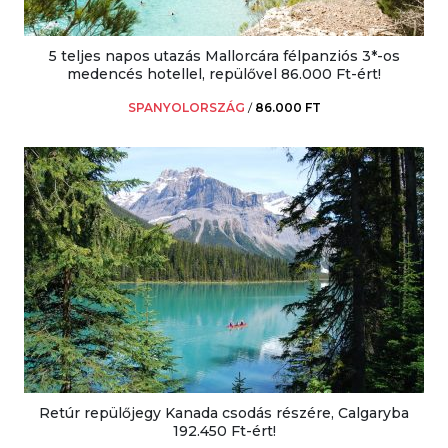
5 teljes napos utazás Mallorcára félpanziós 3*-os
medencés hotellel, repülővel 86.000 Ft-ért!
SPANYOLORSZÁG
/
86.000 FT
Retúr repülőjegy Kanada csodás részére, Calgaryba
192.450 Ft-ért!