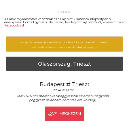
Az árak folyamatosan változnak és az ajánlat kiírásanak időpontjában
érvényesek. Döntsd gyorsan. Ne maradj le a legjobb ajánlatokról, kövess minket
Facebookon
!
Az ajánlat 860 napja nem frissült. Az árak folyamatosan változhatnak,
ezért célszerű a legfrissebb ajánlatokat
böngészni.
Olaszország, Trieszt
Budapest ⇄ Trieszt
22.400 Ft/fő
40x30x20 cm méretű kézipoggyásszal az árban (nagyobb
poggyász, feladható bőrönd extra költség)
MEGNÉZEM