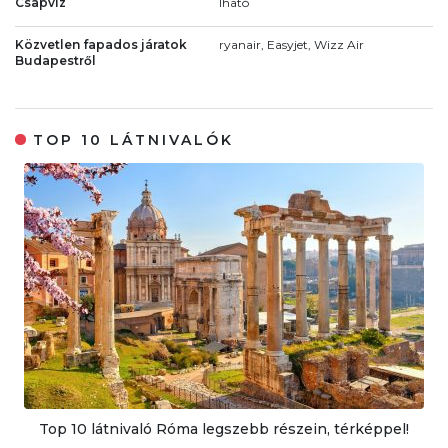
Csapvíz
Iható
Közvetlen fapados járatok
ryanair, Easyjet, Wizz Air
Budapestről
TOP 10 LÁTNIVALÓK
Top 10 látnivaló Róma legszebb részein, térképpel!