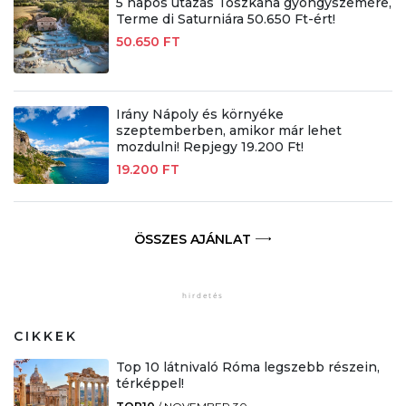
5 napos utazás Toszkána gyöngyszemére,
Terme di Saturniára 50.650 Ft-ért!
50.650 FT
Irány Nápoly és környéke
szeptemberben, amikor már lehet
mozdulni! Repjegy 19.200 Ft!
19.200 FT
ÖSSZES AJÁNLAT
CIKKEK
Top 10 látnivaló Róma legszebb részein,
térképpel!