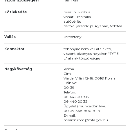
Vízum szükséges?
Nem kell
Közlekedés
busz: pl. Flixbus
vonat: Trenitalia
autóbérlés
belföldi járatok: pl. Ryanair, Volotea
Vallás
keresztény
Konnektor
többnyire nem kell átalakító,
viszont bizonyos helyeken "TYPE
L" átalakító szükséges
Nagykövetség
Róma
Cím:
Via dei Villini 12-16. 00161 Roma
Előhívó:
00-39
Telefon:
06-442 30 598
06-440 20 32
Ügyelet (munkaidőn kívül):
00-39-348-800-81-59
E-mail:
mission.rom@mfa.gov.hu