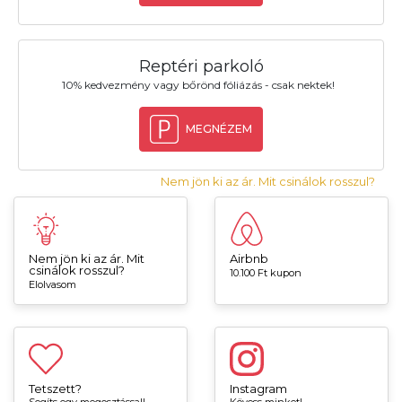
Reptéri parkoló
10% kedvezmény vagy bőrönd fóliázás - csak nektek!
MEGNÉZEM
Nem jön ki az ár. Mit csinálok rosszul?
Nem jön ki az ár. Mit
Airbnb
csinálok rosszul?
10.100 Ft kupon
Elolvasom
Tetszett?
Instagram