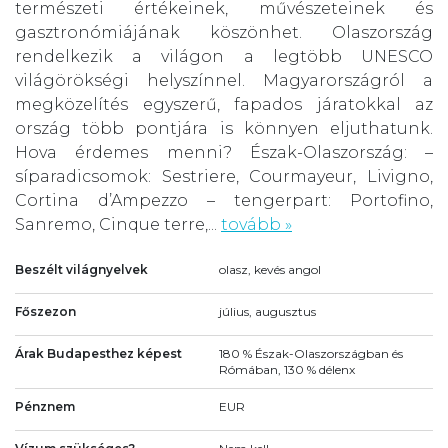
természeti értékeinek, művészeteinek és
gasztronómiájának köszönhet. Olaszország
rendelkezik a világon a legtöbb UNESCO
világörökségi helyszínnel. Magyarországról a
megközelítés egyszerű, fapados járatokkal az
ország több pontjára is könnyen eljuthatunk.
Hova érdemes menni? Észak-Olaszország: –
síparadicsomok: Sestriere, Courmayeur, Livigno,
Cortina d’Ampezzo – tengerpart: Portofino,
Sanremo, Cinque terre,...
tovább »
Beszélt világnyelvek
olasz, kevés angol
Főszezon
július, augusztus
Árak Budapesthez képest
180 % Észak-Olaszországban és
Rómában, 130 % délenx
Pénznem
EUR