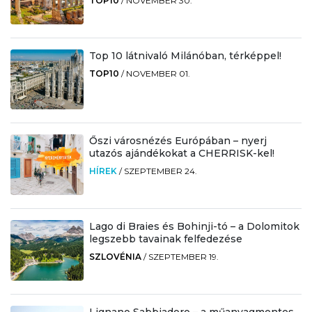
TOP10
/
NOVEMBER 30.
Top 10 látnivaló Milánóban, térképpel!
TOP10
/
NOVEMBER 01.
Őszi városnézés Európában – nyerj
utazós ajándékokat a CHERRISK-kel!
HÍREK
/
SZEPTEMBER 24.
Lago di Braies és Bohinji-tó – a Dolomitok
legszebb tavainak felfedezése
SZLOVÉNIA
/
SZEPTEMBER 19.