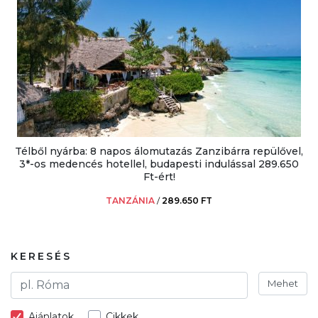
Télből nyárba: 8 napos álomutazás Zanzibárra repülővel,
3*-os medencés hotellel, budapesti indulással 289.650
Ft-ért!
TANZÁNIA
/
289.650 FT
KERESÉS
Mehet
Ajánlatok
Cikkek