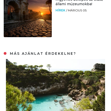
állami múzeumokba!
HÍREK
/
MÁRCIUS 05.
MÁS AJÁNLAT ÉRDEKELNE?