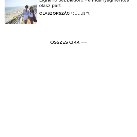
Lignano Sabbiadoro – a műanyagmentes
olasz part
OLASZORSZÁG
/
JÚLIUS 17.
ÖSSZES CIKK