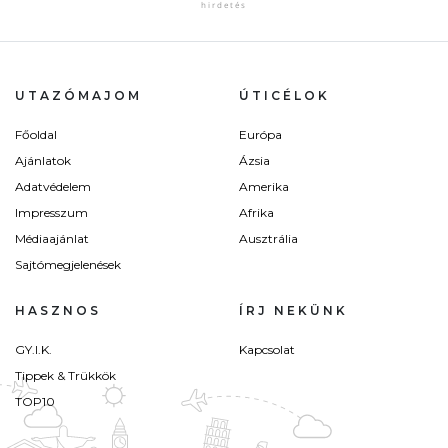
UTAZÓMAJOM
ÚTICÉLOK
Főoldal
Európa
Ajánlatok
Ázsia
Adatvédelem
Amerika
Impresszum
Afrika
Médiaajánlat
Ausztrália
Sajtómegjelenések
HASZNOS
ÍRJ NEKÜNK
GY.I.K.
Kapcsolat
Tippek & Trükkök
TOP10