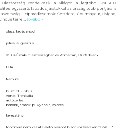
. Olaszország rendelkezik a világon a legtöbb UNESCO
lítés egyszerű, fapados járatokkal az ország több pontjára is
szország: – síparadicsomok: Sestriere, Courmayeur, Livigno,
inque terre,...
tovább »
olasz, kevés angol
július, augusztus
180 % Észak-Olaszországban és Rómában, 130 % délenx
EUR
Nem kell
busz: pl. Flixbus
vonat: Trenitalia
autóbérlés
belföldi járatok: pl. Ryanair, Volotea
keresztény
többnyire nem kell átalakító, viszont bizonyos helyeken "TYPE L"