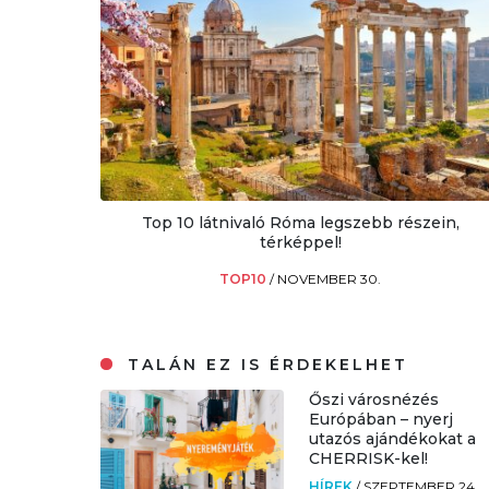
Top 10 látnivaló Róma legszebb részein,
térképpel!
TOP10
/
NOVEMBER 30.
TALÁN EZ IS ÉRDEKELHET
Őszi városnézés
Európában – nyerj
utazós ajándékokat a
CHERRISK-kel!
HÍREK
/
SZEPTEMBER 24.