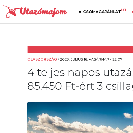
ÚJ
CSOMAGAJÁNLAT
OLASZORSZÁG
/
2023. JÚLIUS 16. VASÁRNAP - 22:07
4 teljes napos utazá
85.450 Ft-ért 3 csill