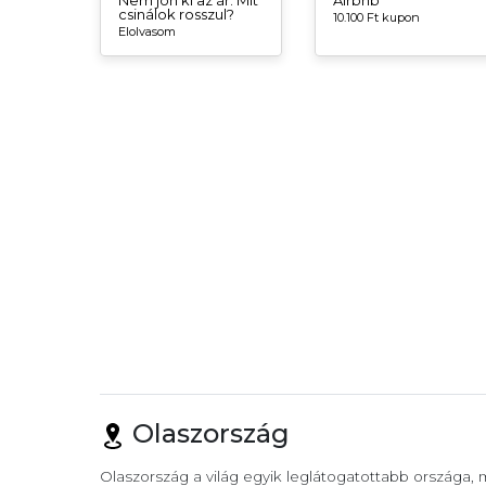
Nem jön ki az ár. Mit
Airbnb
csinálok rosszul?
10.100 Ft kupon
Elolvasom
Olaszország
Olaszország a világ egyik leglátogatottabb országa,