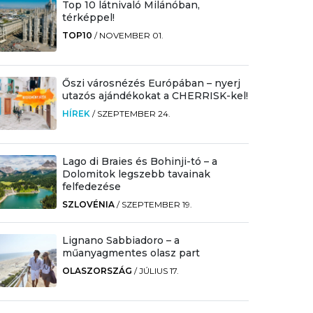
Top 10 látnivaló Milánóban,
térképpel!
TOP10
/
NOVEMBER 01.
Őszi városnézés Európában – nyerj
utazós ajándékokat a CHERRISK-kel!
HÍREK
/
SZEPTEMBER 24.
Lago di Braies és Bohinji-tó – a
Dolomitok legszebb tavainak
felfedezése
SZLOVÉNIA
/
SZEPTEMBER 19.
Lignano Sabbiadoro – a
műanyagmentes olasz part
OLASZORSZÁG
/
JÚLIUS 17.