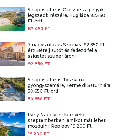
5 napos utazás Olaszország egyik
legszebb részére, Pugliába 82.450
Ft-ért!
82.450 FT
7 napos utazás Szicíliára 92.850 Ft-
ért! Bérelj autót és fedezd fel a
szigetet szuper áron!
92.850 FT
5 napos utazás Toszkána
gyöngyszemére, Terme di Saturniára
50.650 Ft-ért!
50.650 FT
Irány Nápoly és környéke
szeptemberben, amikor már lehet
mozdulni! Repjegy 19.200 Ft!
19.200 FT