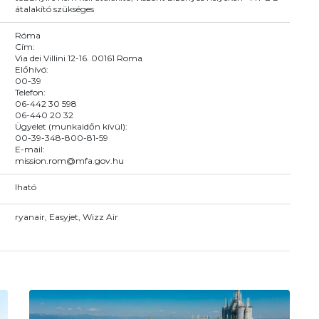
átalakító szükséges
Róma
Cím:
Via dei Villini 12-16. 00161 Roma
Előhívó:
00-39
Telefon:
06-442 30 598
06-440 20 32
Ügyelet (munkaidőn kívül):
00-39-348-800-81-59
E-mail:
mission.rom@mfa.gov.hu
Iható
ryanair, Easyjet, Wizz Air