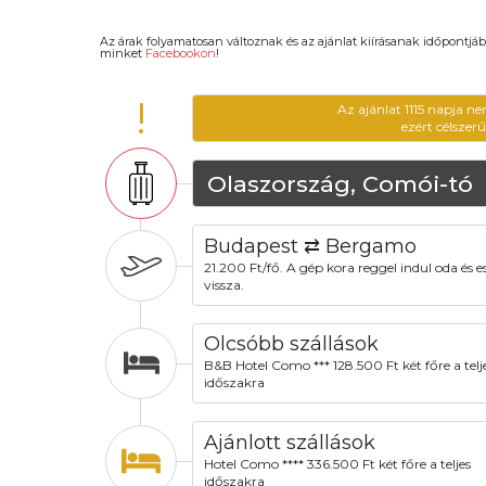
Az árak folyamatosan változnak és az ajánlat kiírásanak időpontjáb
minket
Facebookon
!
!
Az ajánlat 1115 napja n
ezért célszer
Olaszország, Comói-tó
Budapest ⇄ Bergamo
21.200 Ft/fő. A gép kora reggel indul oda és e
vissza.
Olcsóbb szállások
B&B Hotel Como *** 128.500 Ft két főre a telj
időszakra
Ajánlott szállások
Hotel Como **** 336.500 Ft két főre a teljes
időszakra