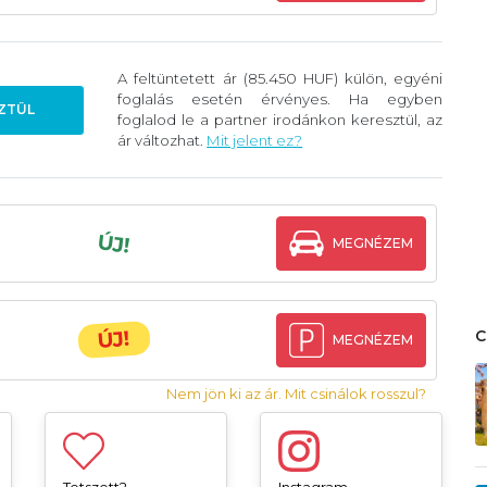
A feltüntetett ár (85.450 HUF) külön, egyéni
foglalás esetén érvényes. Ha egyben
ZTÜL
foglalod le a partner irodánkon keresztül, az
ár változhat.
Mit jelent ez?
ÚJ!
MEGNÉZEM
ÚJ!
MEGNÉZEM
Nem jön ki az ár. Mit csinálok rosszul?