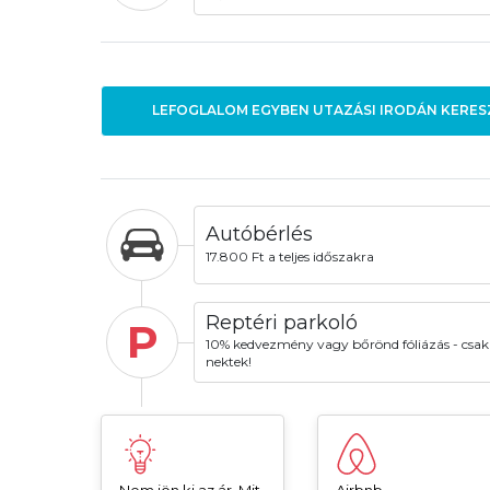
LEFOGLALOM EGYBEN UTAZÁSI IRODÁN KERES
Autóbérlés
17.800 Ft a teljes időszakra
Reptéri parkoló
P
10% kedvezmény vagy bőrönd fóliázás - csak
nektek!