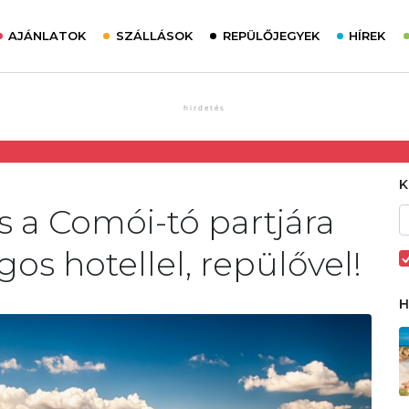
AJÁNLATOK
SZÁLLÁSOK
REPÜLŐJEGYEK
HÍREK
s a Comói-tó partjára
agos hotellel, repülővel!