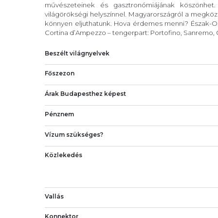
művészeteinek és gasztronómiájának köszönhet
világörökségi helyszínnel. Magyarországról a megköze
könnyen eljuthatunk. Hova érdemes menni? Észak-Ola
Cortina d’Ampezzo – tengerpart: Portofino, Sanremo, C
Beszélt világnyelvek
Főszezon
Árak Budapesthez képest
Pénznem
Vízum szükséges?
Közlekedés
Vallás
Konnektor