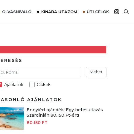
OLVASNIVALÓ
KÍNÁBA UTAZOM
ÚTI CÉLOK
Top 10 látnivalók térképpel
Európa
Tudnivalók az ajánlatok lefoglalásához
Ázsia
Tippek & Trükkök
Amerika
Utazómajom – CitySIM kártya a világutazóknak
Afrika
KERESÉS
Interjú
Ausztrália
Mehet
Élménybeszámolók
Ajánlatok
Cikkek
Szállodalátogatás
Sajtómegjelenések
HASONLÓ AJÁNLATOK
Ennyiért ajándék! Egy hetes utazás
Szardínián 80.150 Ft-ért!
80.150 FT