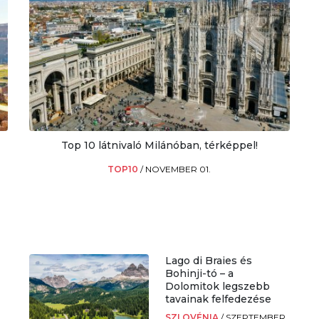
Top 10 látnivaló Milánóban, térképpel!
TOP10
/
NOVEMBER 01.
Lago di Braies és
Bohinji-tó – a
Dolomitok legszebb
tavainak felfedezése
SZLOVÉNIA
/
SZEPTEMBER