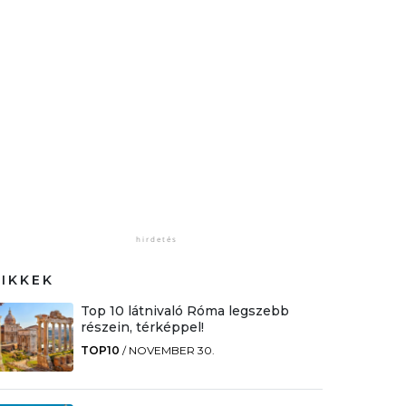
CIKKEK
Top 10 látnivaló Róma legszebb
részein, térképpel!
TOP10
/
NOVEMBER 30.