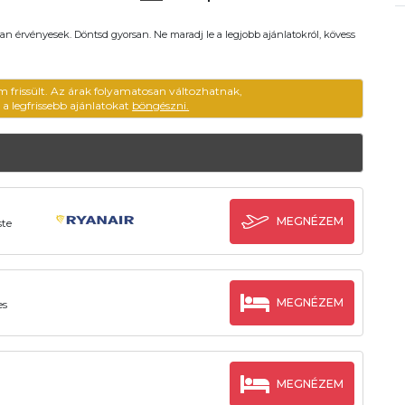
an érvényesek. Döntsd gyorsan. Ne maradj le a legjobb ajánlatokról, kövess
em frissült. Az árak folyamatosan változhatnak,
ű a legfrissebb ajánlatokat
böngészni.
MEGNÉZEM
ste
MEGNÉZEM
es
MEGNÉZEM