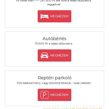
Hi Hotel Bari **** 267.500 Ft két főre a teljes időszakra
reggelivel
MEGNÉZEM
Autóbérlés
13.500 Ft a teljes időszakra
MEGNÉZEM
Reptéri parkoló
10% kedvezmény vagy bőrönd fóliázás - csak nektek!
MEGNÉZEM
Nem jön ki az ár. Mit csinálok rosszul?