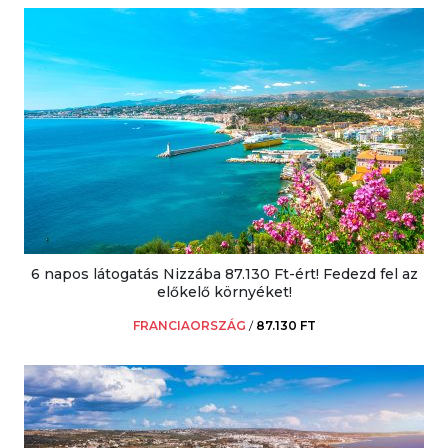
6 napos látogatás Nizzába 87.130 Ft-ért! Fedezd fel az
előkelő környéket!
FRANCIAORSZÁG
/
87.130 FT