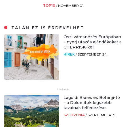
TOP10
/
NOVEMBER 01.
TALÁN EZ IS ÉRDEKELHET
Őszi városnézés Európában
– nyerj utazós ajándékokat a
CHERRISK-kel!
HÍREK
/
SZEPTEMBER 24.
Lago di Braies és Bohinji-tó
– a Dolomitok legszebb
tavainak felfedezése
SZLOVÉNIA
/
SZEPTEMBER 19.