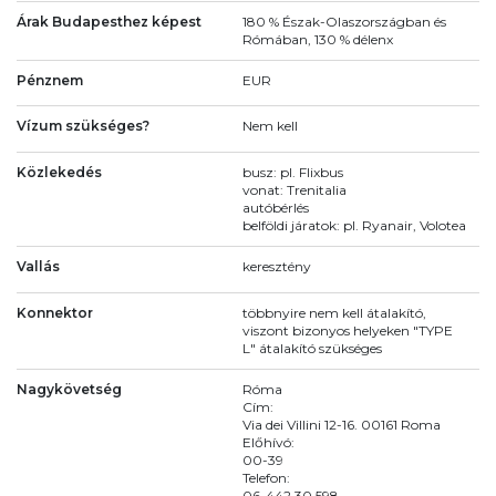
Árak Budapesthez képest
180 % Észak-Olaszországban és
Rómában, 130 % délenx
Pénznem
EUR
Vízum szükséges?
Nem kell
Közlekedés
busz: pl. Flixbus
vonat: Trenitalia
autóbérlés
belföldi járatok: pl. Ryanair, Volotea
Vallás
keresztény
Konnektor
többnyire nem kell átalakító,
viszont bizonyos helyeken "TYPE
L" átalakító szükséges
Nagykövetség
Róma
Cím:
Via dei Villini 12-16. 00161 Roma
Előhívó:
00-39
Telefon:
06-442 30 598