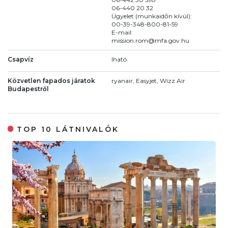
06-440 20 32
Ügyelet (munkaidőn kívül):
00-39-348-800-81-59
E-mail:
mission.rom@mfa.gov.hu
Csapvíz
Iható
Közvetlen fapados járatok
ryanair, Easyjet, Wizz Air
Budapestről
TOP 10 LÁTNIVALÓK