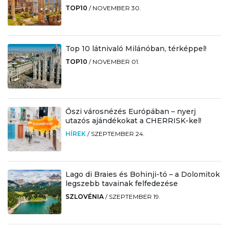
TOP10
/
NOVEMBER 30.
Top 10 látnivaló Milánóban, térképpel!
TOP10
/
NOVEMBER 01.
Őszi városnézés Európában – nyerj
utazós ajándékokat a CHERRISK-kel!
HÍREK
/
SZEPTEMBER 24.
Lago di Braies és Bohinji-tó – a Dolomitok
legszebb tavainak felfedezése
SZLOVÉNIA
/
SZEPTEMBER 19.