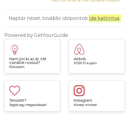
Naptár nézet, további időpontok
ide kattintva
.
Powered by
GetYourGuide
Nem jön ki az ár. Mit
Airbnb
csinálok rosszul?
10.100 Ft kupon
Elolvasom
Tetszett?
Instagram
Segíts egy megosztással!
Kövess minket!