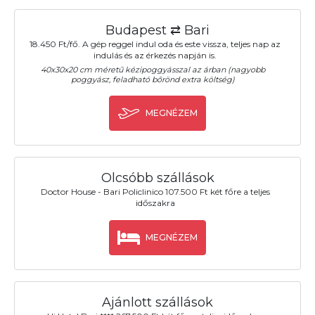
Budapest ⇄ Bari
18.450 Ft/fő. A gép reggel indul oda és este vissza, teljes nap az
indulás és az érkezés napján is.
40x30x20 cm méretű kézipoggyásszal az árban (nagyobb
poggyász, feladható bőrönd extra költség)
MEGNÉZEM
Olcsóbb szállások
Doctor House - Bari Policlinico 107.500 Ft két főre a teljes
időszakra
MEGNÉZEM
Ajánlott szállások