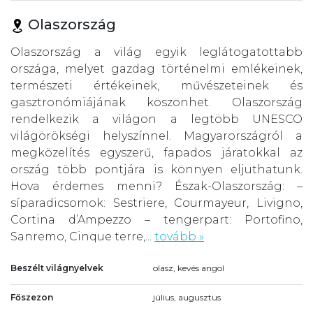
Olaszország
Olaszország a világ egyik leglátogatottabb
országa, melyet gazdag történelmi emlékeinek,
természeti értékeinek, művészeteinek és
gasztronómiájának köszönhet. Olaszország
rendelkezik a világon a legtöbb UNESCO
világörökségi helyszínnel. Magyarországról a
megközelítés egyszerű, fapados járatokkal az
ország több pontjára is könnyen eljuthatunk.
Hova érdemes menni? Észak-Olaszország: –
síparadicsomok: Sestriere, Courmayeur, Livigno,
Cortina d’Ampezzo – tengerpart: Portofino,
Sanremo, Cinque terre,...
tovább »
Beszélt világnyelvek
olasz, kevés angol
Főszezon
július, augusztus