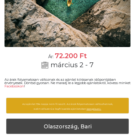
72.200
Ft
Ár:
március 2 - 7
Az árak folyamatosan változnak és az ajánlat kiírásanak időpontjában
érvényesek. Döntsd gyorsan. Ne maradj le a legjobb ajánlatokról, kövess minket
Facebookon
!
Az ajánlat 194 napja nem frissült. Az árak folyamatosan változhatnak,
ezért célszerű a legfrissebb ajánlatokat
böngészni.
Olaszország, Bari