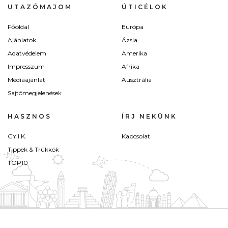
UTAZÓMAJOM
ÚTICÉLOK
Főoldal
Európa
Ajánlatok
Ázsia
Adatvédelem
Amerika
Impresszum
Afrika
Médiaajánlat
Ausztrália
Sajtómegjelenések
HASZNOS
ÍRJ NEKÜNK
GY.I.K.
Kapcsolat
Tippek & Trükkök
TOP10