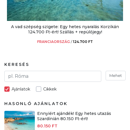
A vad szépség szigete: Egy hetes nyaralás Korzikán
124.700 Ft-ért! Szállás + repülőjegy!
FRANCIAORSZÁG
/
124.700 FT
KERESÉS
Mehet
Ajánlatok
Cikkek
HASONLÓ AJÁNLATOK
Ennyiért ajándék! Egy hetes utazás
Szardínián 80.150 Ft-ért!
80.150 FT