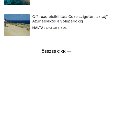
Off-road bicikli túra Gozo szigetén, az „új”
Azúr ablaktól a Sólepárlókig
MÁLTA
/
OKTÓBER 29.
ÖSSZES CIKK