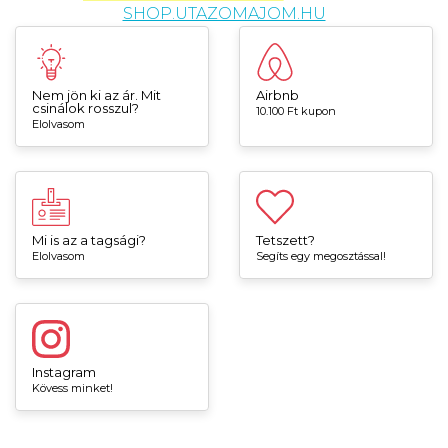
SHOP.UTAZOMAJOM.HU
Nem jön ki az ár. Mit
Airbnb
csinálok rosszul?
10.100 Ft kupon
Elolvasom
Mi is az a tagsági?
Tetszett?
Elolvasom
Segíts egy megosztással!
Instagram
Kövess minket!