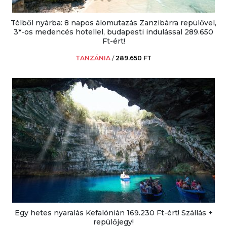
Télből nyárba: 8 napos álomutazás Zanzibárra repülővel,
3*-os medencés hotellel, budapesti indulással 289.650
Ft-ért!
TANZÁNIA
/
289.650 FT
Egy hetes nyaralás Kefalónián 169.230 Ft-ért! Szállás +
repülőjegy!