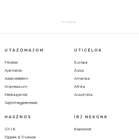
UTAZÓMAJOM
ÚTICÉLOK
Főoldal
Európa
Ajánlatok
Ázsia
Adatvédelem
Amerika
Impresszum
Afrika
Médiaajánlat
Ausztrália
Sajtómegjelenések
HASZNOS
ÍRJ NEKÜNK
GY.I.K.
Kapcsolat
Tippek & Trükkök