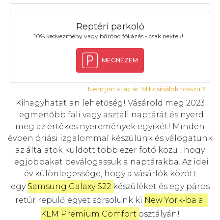
Reptéri parkoló
10% kedvezmény vagy bőrönd fóliázás - csak nektek!
MEGNÉZEM
Nem jön ki az ár. Mit csinálok rosszul?
Kihagyhatatlan lehetőség! Vásárold meg 2023
legmenőbb fali vagy asztali naptárát és nyerd
meg az értékes nyeremények egyikét! Minden
évben óriási izgalommal készülünk és válogatunk
az általatok küldött több ezer fotó közül, hogy
legjobbakat beválogassuk a naptárakba. Az idei
év különlegessége, hogy a vásárlók között
egy
Samsung Galaxy S22
készüléket és egy páros
retúr repülőjegyet sorsolunk ki
New York-ba a 
KLM Premium Comfort
osztályán!