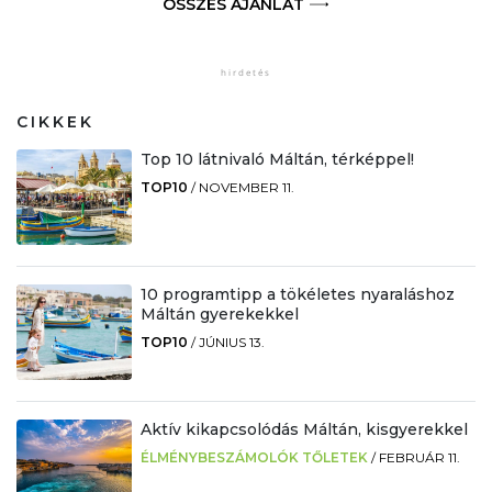
ÖSSZES AJÁNLAT
CIKKEK
Top 10 látnivaló Máltán, térképpel!
TOP10
/
NOVEMBER 11.
10 programtipp a tökéletes nyaraláshoz
Máltán gyerekekkel
TOP10
/
JÚNIUS 13.
Aktív kikapcsolódás Máltán, kisgyerekkel
ÉLMÉNYBESZÁMOLÓK TŐLETEK
/
FEBRUÁR 11.