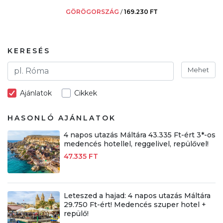
GÖRÖGORSZÁG
/
169.230 FT
KERESÉS
Mehet
Ajánlatok
Cikkek
HASONLÓ AJÁNLATOK
4 napos utazás Máltára 43.335 Ft-ért 3*-os
medencés hotellel, reggelivel, repülővel!
47.335 FT
Leteszed a hajad: 4 napos utazás Máltára
29.750 Ft-ért! Medencés szuper hotel +
repülő!