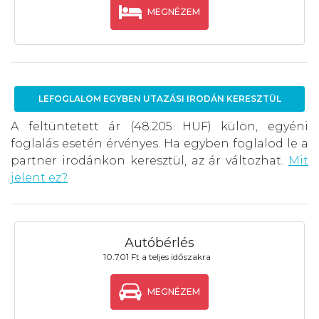
MEGNÉZEM
LEFOGLALOM EGYBEN UTAZÁSI IRODÁN KERESZTÜL
A feltüntetett ár (48.205 HUF) külön, egyéni
foglalás esetén érvényes. Ha egyben foglalod le a
partner irodánkon keresztül, az ár változhat.
Mit
jelent ez?
Autóbérlés
10.701 Ft a teljes időszakra
MEGNÉZEM