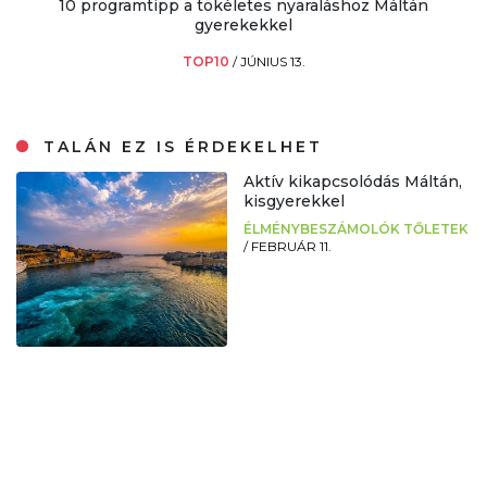
10 programtipp a tökéletes nyaraláshoz Máltán
gyerekekkel
TOP10
/
JÚNIUS 13.
TALÁN EZ IS ÉRDEKELHET
Aktív kikapcsolódás Máltán,
kisgyerekkel
ÉLMÉNYBESZÁMOLÓK TŐLETEK
/
FEBRUÁR 11.