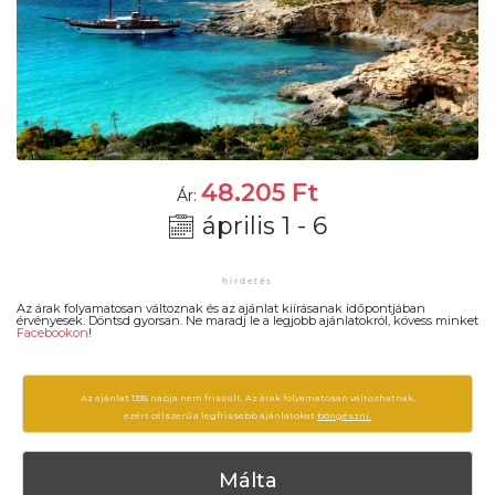
48.205
Ft
Ár:
április 1 - 6
Az árak folyamatosan változnak és az ajánlat kiírásanak időpontjában
érvényesek. Döntsd gyorsan. Ne maradj le a legjobb ajánlatokról, kövess minket
Facebookon
!
Az ajánlat 1335 napja nem frissült. Az árak folyamatosan változhatnak,
ezért célszerű a legfrissebb ajánlatokat
böngészni.
Málta