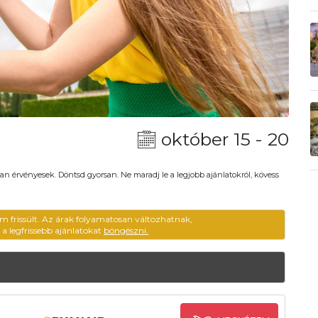
október 15 - 20
an érvényesek. Döntsd gyorsan. Ne maradj le a legjobb ajánlatokról, kövess
m frissült. Az árak folyamatosan változhatnak,
ű a legfrissebb ajánlatokat
böngészni.