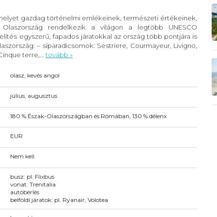
 melyet gazdag történelmi emlékeinek, természeti értékeinek,
. Olaszország rendelkezik a világon a legtöbb UNESCO
lítés egyszerű, fapados járatokkal az ország több pontjára is
szország: – síparadicsomok: Sestriere, Courmayeur, Livigno,
inque terre,...
tovább »
olasz, kevés angol
július, augusztus
180 % Észak-Olaszországban és Rómában, 130 % délenx
EUR
Nem kell
busz: pl. Flixbus
vonat: Trenitalia
autóbérlés
belföldi járatok: pl. Ryanair, Volotea