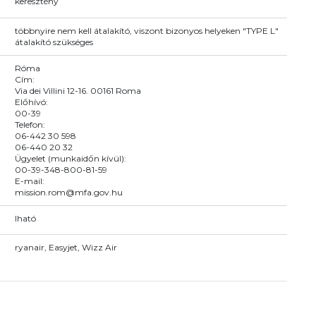
keresztény
többnyire nem kell átalakító, viszont bizonyos helyeken "TYPE L"
átalakító szükséges
Róma
Cím:
Via dei Villini 12-16. 00161 Roma
Előhívó:
00-39
Telefon:
06-442 30 598
06-440 20 32
Ügyelet (munkaidőn kívül):
00-39-348-800-81-59
E-mail:
mission.rom@mfa.gov.hu
Iható
ryanair, Easyjet, Wizz Air