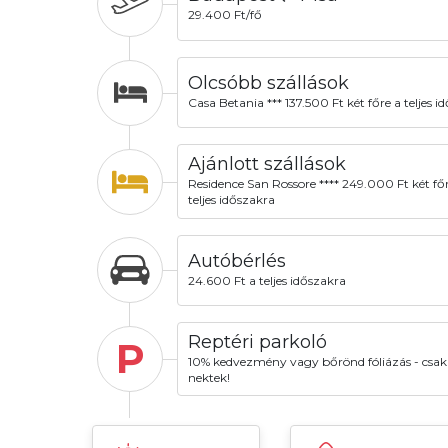
29.400 Ft/fő
Olcsóbb szállások
Casa Betania *** 137.500 Ft két főre a teljes i
Ajánlott szállások
Residence San Rossore **** 249.000 Ft két fő
teljes időszakra
Autóbérlés
24.600 Ft a teljes időszakra
Reptéri parkoló
P
10% kedvezmény vagy bőrönd fóliázás - csak
nektek!