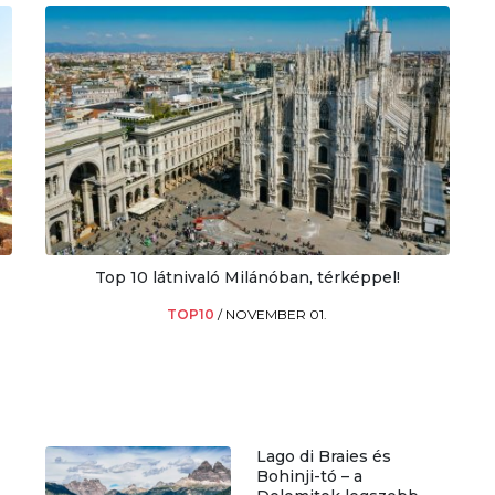
Top 10 látnivaló Milánóban, térképpel!
TOP10
/
NOVEMBER 01.
Lago di Braies és
Bohinji-tó – a