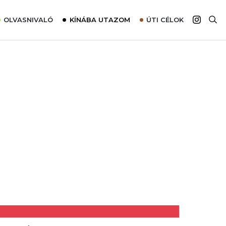
OLVASNIVALÓ
KÍNÁBA UTAZOM
ÚTI CÉLOK
Top 10 látnivalók térképpel
Európa
Tudnivalók az ajánlatok lefoglalásához
Ázsia
Tippek & Trükkök
Amerika
Utazómajom – CitySIM kártya a világutazóknak
Afrika
Interjú
Ausztrália
Élménybeszámolók
Szállodalátogatás
Sajtómegjelenések