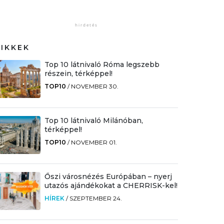
CIKKEK
Top 10 látnivaló Róma legszebb
részein, térképpel!
TOP10
/
NOVEMBER 30.
Top 10 látnivaló Milánóban,
térképpel!
TOP10
/
NOVEMBER 01.
Őszi városnézés Európában – nyerj
utazós ajándékokat a CHERRISK-kel!
HÍREK
/
SZEPTEMBER 24.