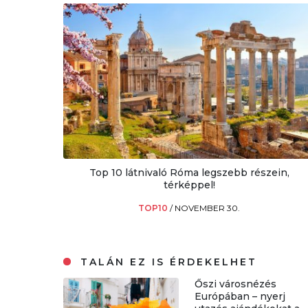
Top 10 látnivaló Róma legszebb részein,
térképpel!
TOP10
/
NOVEMBER 30.
TALÁN EZ IS ÉRDEKELHET
Őszi városnézés
Európában – nyerj