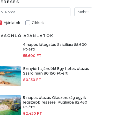
KERESÉS
Mehet
Ajánlatok
Cikkek
HASONLÓ AJÁNLATOK
4 napos látogatás Szicíliára 55.600
Ft-ért!
55.600 FT
Ennyiért ajándék! Egy hetes utazás
Szardínián 80.150 Ft-ért!
80.150 FT
5 napos utazás Olaszország egyik
legszebb részére, Pugliába 82.450
Ft-ért!
82.450 FT