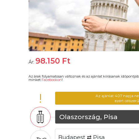
98.150
Ft
Ár:
Az árak folyamatosan változnak és az ajánlat kiírásanak időpontjáb
minket
Facebookon
!
!
Az ajánlat 407 napja ne
ezért célszer
Olaszország, Pisa
Budapest ⇄ Pisa