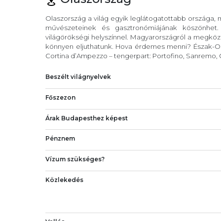
Olaszország a világ egyik leglátogatottabb országa,
művészeteinek és gasztronómiájának köszönhet
világörökségi helyszínnel. Magyarországról a megköze
könnyen eljuthatunk. Hova érdemes menni? Észak-Ola
Cortina d’Ampezzo – tengerpart: Portofino, Sanremo, C
Beszélt világnyelvek
Főszezon
Árak Budapesthez képest
Pénznem
Vízum szükséges?
Közlekedés