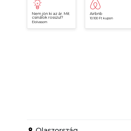
Nem jön ki az ár. Mit
Airbnb
csinálok rosszul?
10.100 Ft kupon
Elolvasom
Olaszország