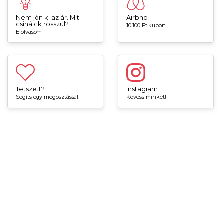
Nem jön ki az ár. Mit
Airbnb
csinálok rosszul?
10.100 Ft kupon
Elolvasom
Tetszett?
Instagram
Segíts egy megosztással!
Kövess minket!