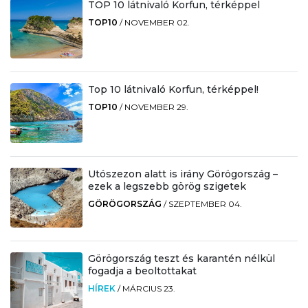
TOP 10 látnivaló Korfun, térképpel
TOP10
/
NOVEMBER 02.
Top 10 látnivaló Korfun, térképpel!
TOP10
/
NOVEMBER 29.
Utószezon alatt is irány Görögország –
ezek a legszebb görög szigetek
GÖRÖGORSZÁG
/
SZEPTEMBER 04.
Görögország teszt és karantén nélkül
fogadja a beoltottakat
HÍREK
/
MÁRCIUS 23.