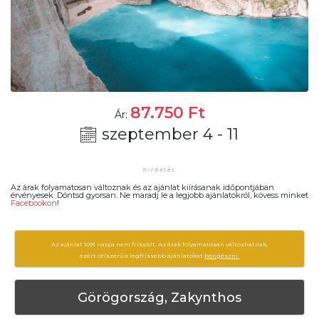
87.750
Ft
Ár:
szeptember 4 - 11
Az árak folyamatosan változnak és az ajánlat kiírásanak időpontjában
érvényesek. Döntsd gyorsan. Ne maradj le a legjobb ajánlatokról, kövess minket
Facebookon
!
Az ajánlat 1091 napja nem frissült. Az árak folyamatosan változhatnak,
ezért célszerű a legfrissebb ajánlatokat
böngészni.
Görögország, Zakynthos