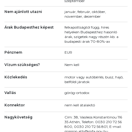
szeptember
Nem ajánlott utazni
január, február, október,
november, december
Árak Budapesthez képest
felkapottságtól függ, híres
helyeken Budapesthez hasonló
árak, szigetek nagy részén kb. a
budapesti árak 70-80%-ax
Pénznem
EUR
Vízum szükséges?
Nem kell
Közlekedés
motor vagy autóbérlés, busz, hajó,
belföldi járatok
Vallás
görög-ortodox
Konnektor
nem kell átalakító
Nagykövetség
Cím: 38, Vasileos Konstantinou 116
35 Athén, Telefon: 0030 210 72 56
800, 0030 210 72 56 801, E-mail:
mission.ath@mfa.gov.hu