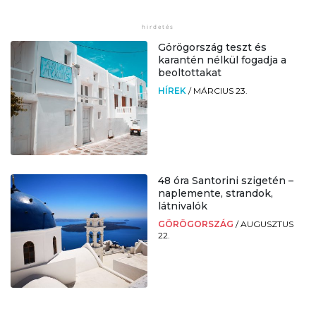
Görögország teszt és
karantén nélkül fogadja a
beoltottakat
HÍREK
/
MÁRCIUS 23.
48 óra Santorini szigetén –
naplemente, strandok,
látnivalók
GÖRÖGORSZÁG
/
AUGUSZTUS
22.