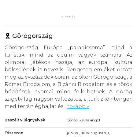
Görögország
Görögország Európa „paradicsoma” mind a
turisták, mind az üdülni vágyók számára. Az
olimpiai játékok hazája, az európai kultúra
bölcsőjének is nevezik. Rengeteg emléket őrzött
meg az évszázadok során, az ókori Görögország, a
Római Birodalom, a Bizánci Birodalom és a török
hódítások nyomai mind fellelhetőek. A görög
szigetvilág nagyon változatos, a türkizkék tenger,
mediterrán éghajlat és...
tovább »
Beszélt világnyelvek
görög, kevés angol
Főszezon
június, július, augusztus,