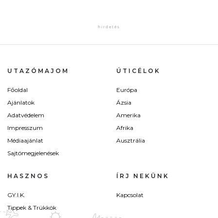
UTAZÓMAJOM
ÚTICÉLOK
Főoldal
Európa
Ajánlatok
Ázsia
Adatvédelem
Amerika
Impresszum
Afrika
Médiaajánlat
Ausztrália
Sajtómegjelenések
HASZNOS
ÍRJ NEKÜNK
GY.I.K.
Kapcsolat
Tippek & Trükkök