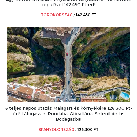
repülővel 142.450 Ft-ért!
TÖRÖKORSZÁG
/
142.450 FT
6 teljes napos utazás Malagára és környékére 126.300 Ft-
ért! Látogass el Rondába, Gibraltárra, Setenil de las
Bodegasba!
SPANYOLORSZÁG
/
126.300 FT