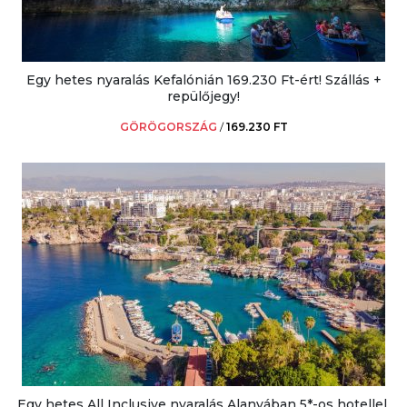
Egy hetes nyaralás Kefalónián 169.230 Ft-ért! Szállás +
repülőjegy!
GÖRÖGORSZÁG
/
169.230 FT
Egy hetes All Inclusive nyaralás Alanyában 5*-os hotellel,