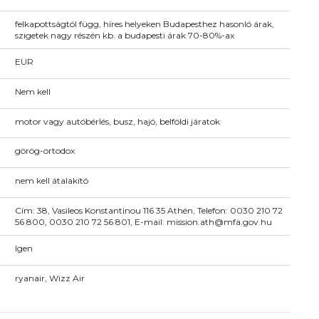
felkapottságtól függ, híres helyeken Budapesthez hasonló árak,
szigetek nagy részén kb. a budapesti árak 70-80%-ax
EUR
Nem kell
motor vagy autóbérlés, busz, hajó, belföldi járatok
görög-ortodox
nem kell átalakító
Cím: 38, Vasileos Konstantinou 116 35 Athén, Telefon: 0030 210 72
56 800, 0030 210 72 56 801, E-mail: mission.ath@mfa.gov.hu
Igen
ryanair, Wizz Air