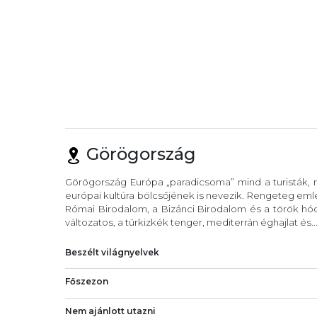
Görögország
Görögország Európa „paradicsoma” mind a turisták, m
európai kultúra bölcsőjének is nevezik. Rengeteg eml
Római Birodalom, a Bizánci Birodalom és a török hód
változatos, a türkizkék tenger, mediterrán éghajlat és..
Beszélt világnyelvek
Főszezon
Nem ajánlott utazni