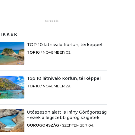
CIKKEK
TOP 10 látnivaló Korfun, térképpel
TOP10
/
NOVEMBER 02.
Top 10 látnivaló Korfun, térképpel!
TOP10
/
NOVEMBER 29.
Utószezon alatt is irány Görögország
– ezek a legszebb görög szigetek
GÖRÖGORSZÁG
/
SZEPTEMBER 04.