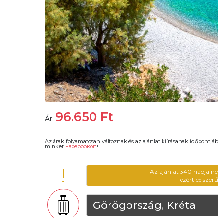
96.650
Ft
Ár:
Az árak folyamatosan változnak és az ajánlat kiírásanak időpontjáb
minket
Facebookon
!
!
Az ajánlat 340 napja ne
ezért célszer
Görögország, Kréta