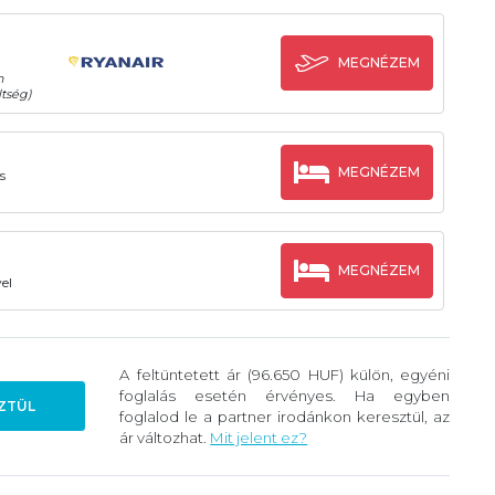
MEGNÉZEM
n
tség)
MEGNÉZEM
s
MEGNÉZEM
el
A feltüntetett ár (96.650 HUF) külön, egyéni
foglalás esetén érvényes. Ha egyben
ZTÜL
foglalod le a partner irodánkon keresztül, az
ár változhat.
Mit jelent ez?