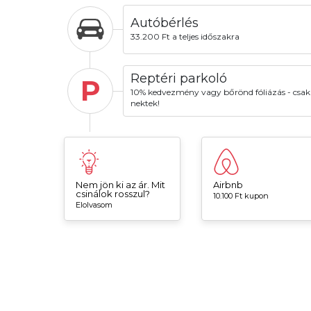
Autóbérlés
33.200 Ft a teljes időszakra
Reptéri parkoló
P
10% kedvezmény vagy bőrönd fóliázás - csak
nektek!
Nem jön ki az ár. Mit
Airbnb
csinálok rosszul?
10.100 Ft kupon
Elolvasom