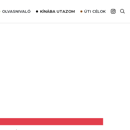
OLVASNIVALÓ
KÍNÁBA UTAZOM
ÚTI CÉLOK
Top 10 látnivalók térképpel
Európa
Tudnivalók az ajánlatok lefoglalásához
Ázsia
Tippek & Trükkök
Amerika
Utazómajom – CitySIM kártya a világutazóknak
Afrika
Interjú
Ausztrália
Élménybeszámolók
Szállodalátogatás
Sajtómegjelenések