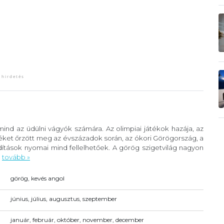
ind az üdülni vágyók számára. Az olimpiai játékok hazája, az
éket őrzött meg az évszázadok során, az ókori Görögország, a
ítások nyomai mind fellelhetőek. A görög szigetvilág nagyon
.
tovább »
görög, kevés angol
június, július, augusztus, szeptember
január, február, október, november, december