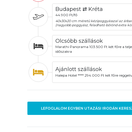
Budapest ⇄ Kréta
44.900 Ft/fő
40x30x20 cm méretű kézipoggyásszal az árba
(nagyobb poggyász, feladható bőrönd extra köl
Olcsóbb szállások
Marathi Panorama 103.500 Ft két főre a telje
időszakra
Ajánlott szállások
Halepa Hotel **** 294.000 Ft két főre reggeliv
LEFOGLALOM EGYBEN UTAZÁSI IRODÁN KERES