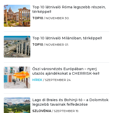
Top 10 látnivaló Róma legszebb részein,
térképpel!
TOP10
/
NOVEMBER 30.
Top 10 látnivaló Milánóban, térképpel!
TOP10
/
NOVEMBER 01.
Őszi városnézés Európában – nyerj
utazós ajándékokat a CHERRISK-kel!
HÍREK
/
SZEPTEMBER 24.
Lago di Braies és Bohinji-tó – a Dolomitok
legszebb tavainak felfedezése
SZLOVÉNIA
/
SZEPTEMBER 19.