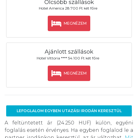
Olcsóbb szállások
Hotel America 28.700 Ft két főre
MEGNÉZEM
Ajánlott szállások
Hotel Vittoria **** 54.100 Ft két főre
MEGNÉZEM
LEFOGLALOM EGYBEN UTAZÁSI IRODÁN KERESZTÜL
A feltüntetett ár (24.250 HUF) külön, egyéni
foglalás esetén érvényes. Ha egyben foglalod le a
partner irodánkon keresztül, az ár változhat.
Mit