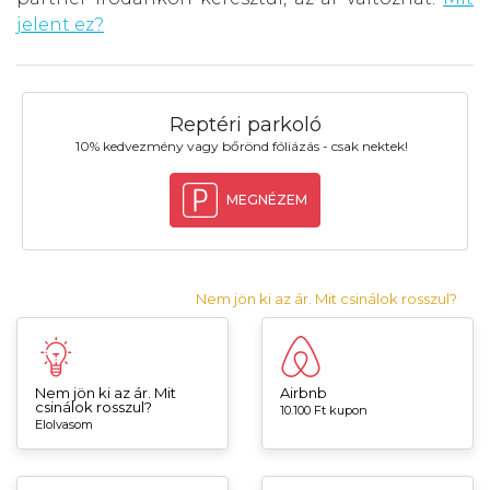
jelent ez?
Reptéri parkoló
10% kedvezmény vagy bőrönd fóliázás - csak nektek!
MEGNÉZEM
Nem jön ki az ár. Mit csinálok rosszul?
Nem jön ki az ár. Mit
Airbnb
csinálok rosszul?
10.100 Ft kupon
Elolvasom