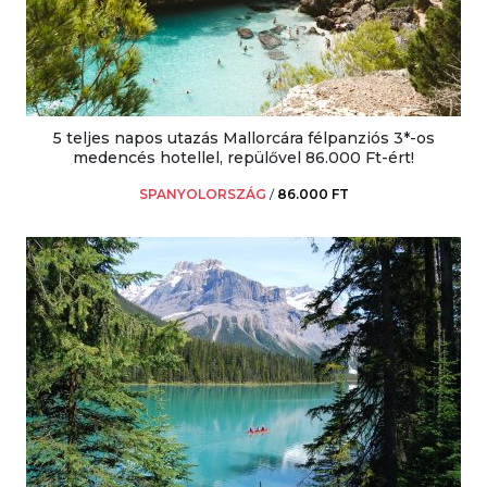
5 teljes napos utazás Mallorcára félpanziós 3*-os
medencés hotellel, repülővel 86.000 Ft-ért!
SPANYOLORSZÁG
/
86.000 FT