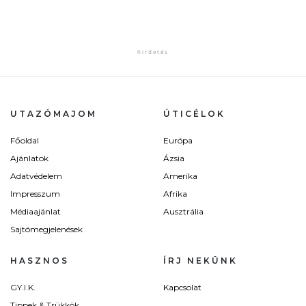
UTAZÓMAJOM
ÚTICÉLOK
Főoldal
Európa
Ajánlatok
Ázsia
Adatvédelem
Amerika
Impresszum
Afrika
Médiaajánlat
Ausztrália
Sajtómegjelenések
HASZNOS
ÍRJ NEKÜNK
GY.I.K.
Kapcsolat
Tippek & Trükkök