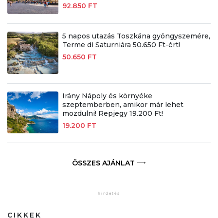
92.850 FT
5 napos utazás Toszkána gyöngyszemére,
Terme di Saturniára 50.650 Ft-ért!
50.650 FT
Irány Nápoly és környéke
szeptemberben, amikor már lehet
mozdulni! Repjegy 19.200 Ft!
19.200 FT
ÖSSZES AJÁNLAT
CIKKEK