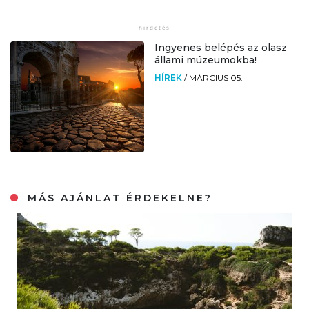
Ingyenes belépés az olasz
állami múzeumokba!
HÍREK
/
MÁRCIUS 05.
MÁS AJÁNLAT ÉRDEKELNE?