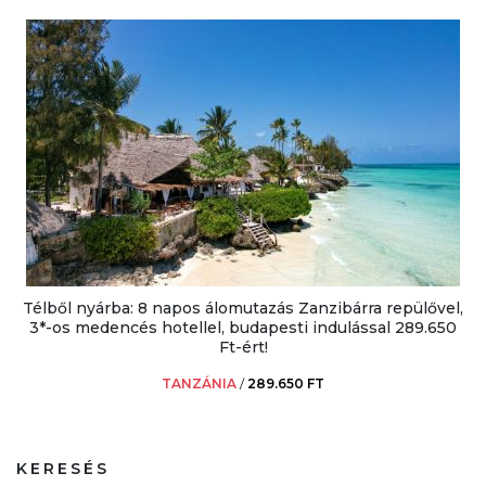
Télből nyárba: 8 napos álomutazás Zanzibárra repülővel,
3*-os medencés hotellel, budapesti indulással 289.650
Ft-ért!
TANZÁNIA
/
289.650 FT
KERESÉS