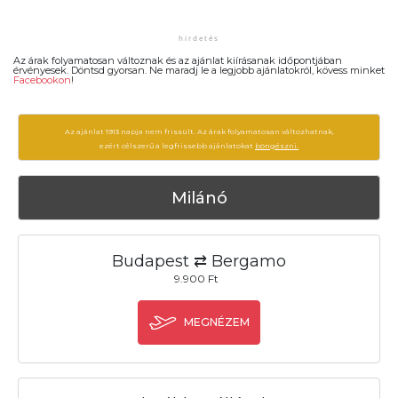
Az árak folyamatosan változnak és az ajánlat kiírásanak időpontjában
érvényesek. Döntsd gyorsan. Ne maradj le a legjobb ajánlatokról, kövess minket
Facebookon
!
Az ajánlat 1913 napja nem frissült. Az árak folyamatosan változhatnak,
ezért célszerű a legfrissebb ajánlatokat
böngészni.
Milánó
Budapest ⇄ Bergamo
9.900 Ft
MEGNÉZEM