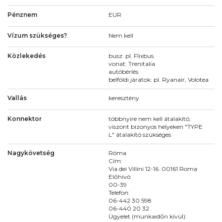
Pénznem
EUR
Vízum szükséges?
Nem kell
Közlekedés
busz: pl. Flixbus
vonat: Trenitalia
autóbérlés
belföldi járatok: pl. Ryanair, Volotea
Vallás
keresztény
Konnektor
többnyire nem kell átalakító,
viszont bizonyos helyeken "TYPE
L" átalakító szükséges
Nagykövetség
Róma
Cím:
Via dei Villini 12-16. 00161 Roma
Előhívó:
00-39
Telefon:
06-442 30 598
06-440 20 32
Ügyelet (munkaidőn kívül):