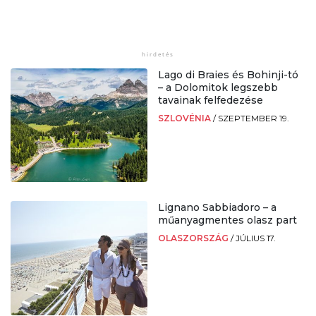
Lago di Braies és Bohinji-tó
– a Dolomitok legszebb
tavainak felfedezése
SZLOVÉNIA
/
SZEPTEMBER 19.
Lignano Sabbiadoro – a
műanyagmentes olasz part
OLASZORSZÁG
/
JÚLIUS 17.