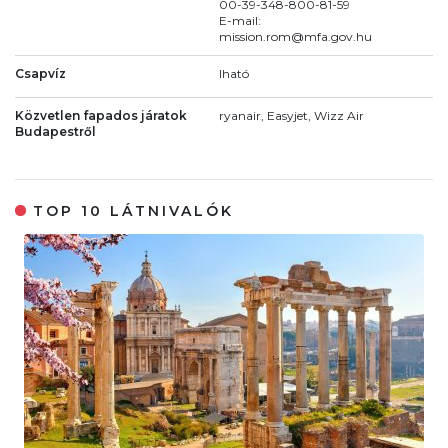
00-39-348-800-81-59
E-mail:
mission.rom@mfa.gov.hu
Csapvíz
Iható
Közvetlen fapados járatok
ryanair, Easyjet, Wizz Air
Budapestről
TOP 10 LÁTNIVALÓK