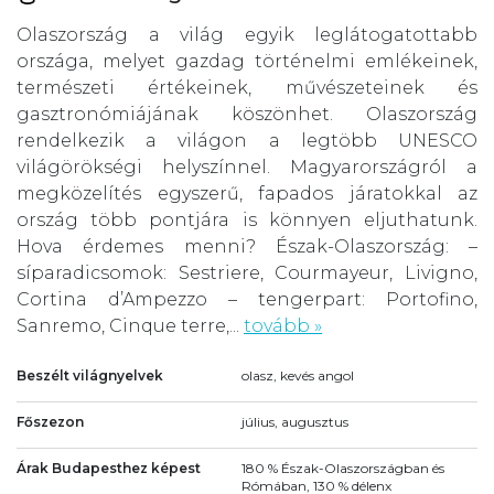
Olaszország a világ egyik leglátogatottabb
országa, melyet gazdag történelmi emlékeinek,
természeti értékeinek, művészeteinek és
gasztronómiájának köszönhet. Olaszország
rendelkezik a világon a legtöbb UNESCO
világörökségi helyszínnel. Magyarországról a
megközelítés egyszerű, fapados járatokkal az
ország több pontjára is könnyen eljuthatunk.
Hova érdemes menni? Észak-Olaszország: –
síparadicsomok: Sestriere, Courmayeur, Livigno,
Cortina d’Ampezzo – tengerpart: Portofino,
Sanremo, Cinque terre,...
tovább »
Beszélt világnyelvek
olasz, kevés angol
Főszezon
július, augusztus
Árak Budapesthez képest
180 % Észak-Olaszországban és
Rómában, 130 % délenx