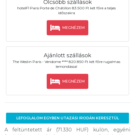
Olcsóbb szállások
hotelF1 Paris Porte de Châtillon 83.500 Ft két főre a teljes
időszakra
MEGNÉZEM
Ajánlott szállások
The Westin Paris - Vendome **** 820.850 Ft két főre rugalmas
lemondással
MEGNÉZEM
LEFOGLALOM EGYBEN UTAZÁSI IRODÁN KERESZTÜL
A feltüntetett ár (71.330 HUF) külön, egyéni