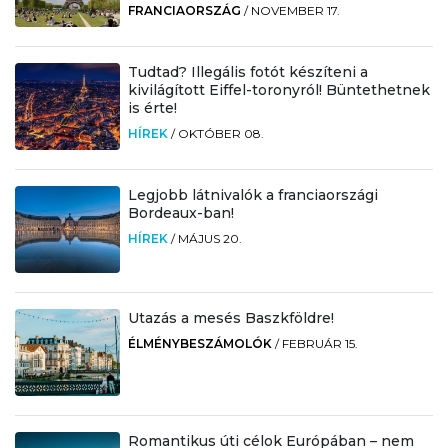
FRANCIAORSZÁG
/
NOVEMBER 17.
Tudtad? Illegális fotót készíteni a
kivilágított Eiffel-toronyról! Büntethetnek
is érte!
HÍREK
/
OKTÓBER 08.
Legjobb látnivalók a franciaországi
Bordeaux-ban!
HÍREK
/
MÁJUS 20.
Utazás a mesés Baszkföldre!
ÉLMÉNYBESZÁMOLÓK
/
FEBRUÁR 15.
Romantikus úti célok Európában – nem