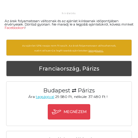
Az árak folyamatosan változnak és az ajánlat kiírásanak időpontjában
érvényesek. Döntsd gyorsan. Ne maradj le a legjobb ajánlatokról, kövess minket
Facebookon
!
Az ajánlat 1276 napja nem frissült. Az árak folyamatosan változhatnak,
ezért célszerű a legfrissebb ajánlatokat
böngészni.
Franciaország, Párizs
Budapest ⇄ Párizs
Ára
tagságival
29.580 Ft, nélküle: 37.480 Ft !
MEGNÉZEM