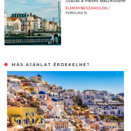
Utazás a mesés Baszkföldre!
ÉLMÉNYBESZÁMOLÓK
/
FEBRUÁR 15.
MÁS AJÁNLAT ÉRDEKELNE?