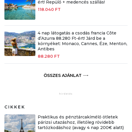
ért! Repülő + medencés szállás!
118.040 FT
4 nap látogatás a csodás francia Côte
d’Azurra 88.280 Ft-ért! Járd be a
környéket: Monaco, Cannes, Éze, Menton,
Antibes
88.280 FT
ÖSSZES AJÁNLAT
CIKKEK
Praktikus és pénztárcakímélő ötletek
párizsi utazáshoz, illetőleg rövidebb
tartózkodáshoz (avagy 4 nap 200€ alatt)