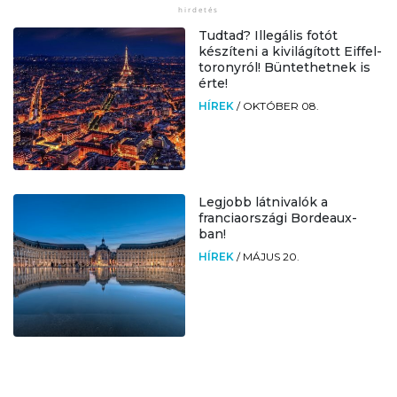
Tudtad? Illegális fotót
készíteni a kivilágított Eiffel-
toronyról! Büntethetnek is
érte!
HÍREK
/
OKTÓBER 08.
Legjobb látnivalók a
franciaországi Bordeaux-
ban!
HÍREK
/
MÁJUS 20.