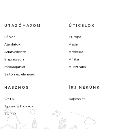
UTAZÓMAJOM
ÚTICÉLOK
Főoldal
Európa
Ajánlatok
Ázsia
Adatvédelem
Amerika
Impresszum
Afrika
Médiaajánlat
Ausztrália
Sajtómegjelenések
HASZNOS
ÍRJ NEKÜNK
GY.I.K.
Kapcsolat
Tippek & Trükkök
TOP10