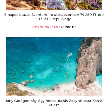
8 napos utazás Szantorinire utószezonban 79.280 Ft-ért!
Szállás + repülőjegy!
GÖRÖGORSZÁG
/
79.280 FT
Irány Görögország: Egy hetes utazás Zakynthosra 72.440
Ft-ért!