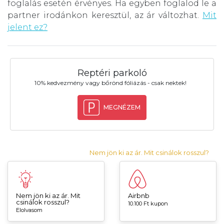
foglalás esetén érvényes. Ha egyben foglalod le a
partner irodánkon keresztül, az ár változhat.
Mit
jelent ez?
Reptéri parkoló
10% kedvezmény vagy bőrönd fóliázás - csak nektek!
MEGNÉZEM
Nem jön ki az ár. Mit csinálok rosszul?
Nem jön ki az ár. Mit
Airbnb
csinálok rosszul?
10.100 Ft kupon
Elolvasom