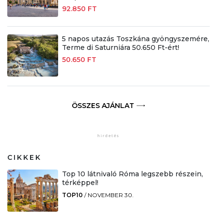
92.850 FT
5 napos utazás Toszkána gyöngyszemére,
Terme di Saturniára 50.650 Ft-ért!
50.650 FT
ÖSSZES AJÁNLAT
CIKKEK
Top 10 látnivaló Róma legszebb részein,
térképpel!
TOP10
/
NOVEMBER 30.