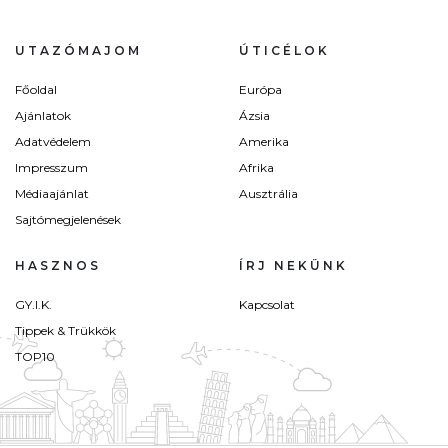
UTAZÓMAJOM
ÚTICÉLOK
Főoldal
Európa
Ajánlatok
Ázsia
Adatvédelem
Amerika
Impresszum
Afrika
Médiaajánlat
Ausztrália
Sajtómegjelenések
HASZNOS
ÍRJ NEKÜNK
GY.I.K.
Kapcsolat
Tippek & Trükkök
TOP10