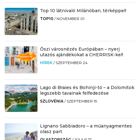
Top 10 látnivaló Milánóban, térképpel!
TOP10
/
NOVEMBER 01.
Őszi városnézés Európában – nyerj
utazós ajándékokat a CHERRISK-kel!
HÍREK
/
SZEPTEMBER 24.
Lago di Braies és Bohinji-tó – a Dolomitok
legszebb tavainak felfedezése
SZLOVÉNIA
/
SZEPTEMBER 19.
Lignano Sabbiadoro – a műanyagmentes
olasz part
OLASZORSZÁG
/
JÚLIUS 17.