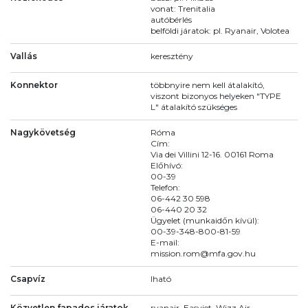
vonat: Trenitalia
autóbérlés
belföldi járatok: pl. Ryanair, Volotea
Vallás
keresztény
Konnektor
többnyire nem kell átalakító,
viszont bizonyos helyeken "TYPE
L" átalakító szükséges
Nagykövetség
Róma
Cím:
Via dei Villini 12-16. 00161 Roma
Előhívó:
00-39
Telefon:
06-442 30 598
06-440 20 32
Ügyelet (munkaidőn kívül):
00-39-348-800-81-59
E-mail:
mission.rom@mfa.gov.hu
Csapvíz
Iható
Közvetlen fapados járatok
ryanair, Easyjet, Wizz Air