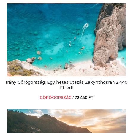
Irány Görögország: Egy hetes utazás Zakynthosra 72.440
Ft-ért!
GÖRÖGORSZÁG
/
72.440 FT