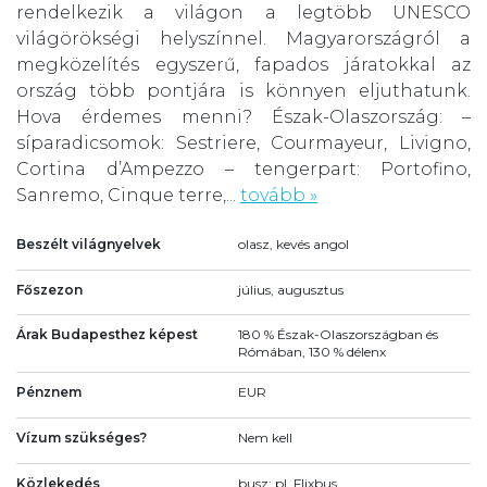
rendelkezik a világon a legtöbb UNESCO
világörökségi helyszínnel. Magyarországról a
megközelítés egyszerű, fapados járatokkal az
ország több pontjára is könnyen eljuthatunk.
Hova érdemes menni? Észak-Olaszország: –
síparadicsomok: Sestriere, Courmayeur, Livigno,
Cortina d’Ampezzo – tengerpart: Portofino,
Sanremo, Cinque terre,...
tovább »
Beszélt világnyelvek
olasz, kevés angol
Főszezon
július, augusztus
Árak Budapesthez képest
180 % Észak-Olaszországban és
Rómában, 130 % délenx
Pénznem
EUR
Vízum szükséges?
Nem kell
Közlekedés
busz: pl. Flixbus