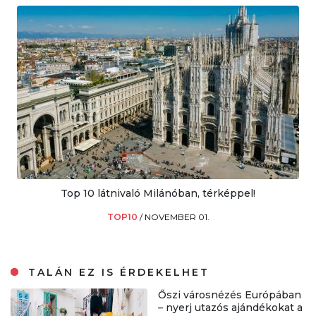
Top 10 látnivaló Milánóban, térképpel!
TOP10
/
NOVEMBER 01.
TALÁN EZ IS ÉRDEKELHET
Őszi városnézés Európában
– nyerj utazós ajándékokat a