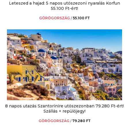
Leteszed a hajad: 5 napos utószezoni nyaralás Korfun
55.100 Ft-ért!
GÖRÖGORSZÁG
/
55.100 FT
8 napos utazás Szantorinire utószezonban 79.280 Ft-ért!
Szállás + repülőjegy!
GÖRÖGORSZÁG
/
79.280 FT