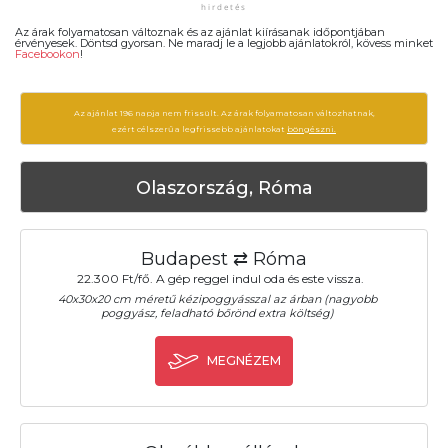
Az árak folyamatosan változnak és az ajánlat kiírásanak időpontjában
érvényesek. Döntsd gyorsan. Ne maradj le a legjobb ajánlatokról, kövess minket
Facebookon
!
Az ajánlat 196 napja nem frissült. Az árak folyamatosan változhatnak,
ezért célszerű a legfrissebb ajánlatokat
böngészni.
Olaszország, Róma
Budapest ⇄ Róma
22.300 Ft/fő. A gép reggel indul oda és este vissza.
40x30x20 cm méretű kézipoggyásszal az árban (nagyobb
poggyász, feladható bőrönd extra költség)
MEGNÉZEM