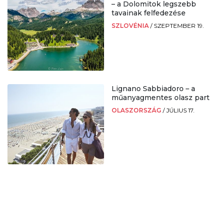
– a Dolomitok legszebb
tavainak felfedezése
SZLOVÉNIA
/
SZEPTEMBER 19.
Lignano Sabbiadoro – a
műanyagmentes olasz part
OLASZORSZÁG
/
JÚLIUS 17.