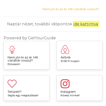
Nem jön ki az ár. Mit csinálok rosszul?
Naptár nézet, további időpontok
ide kattintva
.
Powered by
GetYourGuide
Nem jön ki az ár. Mit
Airbnb
csinálok rosszul?
10.100 Ft kupon
Elolvasom
Tetszett?
Instagram
Segíts egy megosztással!
Kövess minket!