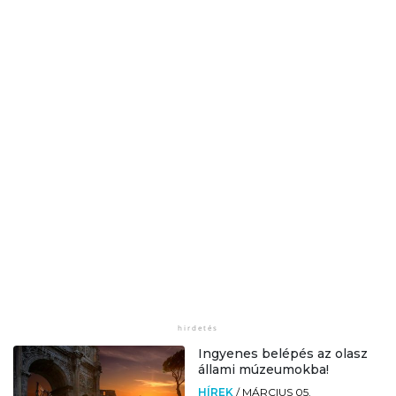
Ingyenes belépés az olasz
állami múzeumokba!
HÍREK
/
MÁRCIUS 05.