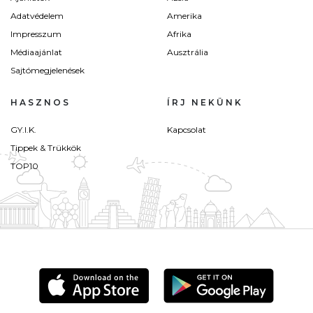
Adatvédelem
Amerika
Impresszum
Afrika
Médiaajánlat
Ausztrália
Sajtómegjelenések
HASZNOS
ÍRJ NEKÜNK
GY.I.K.
Kapcsolat
Tippek & Trükkök
TOP10