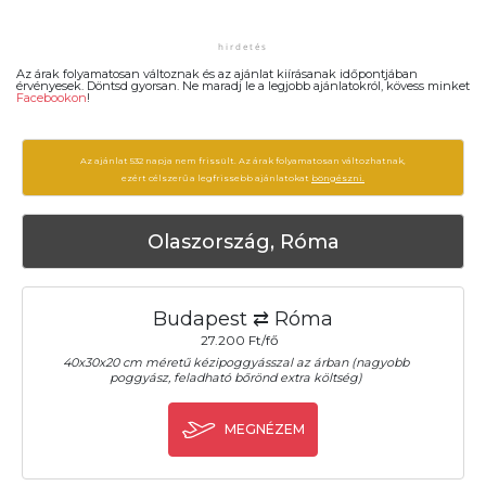
Az árak folyamatosan változnak és az ajánlat kiírásanak időpontjában
érvényesek. Döntsd gyorsan. Ne maradj le a legjobb ajánlatokról, kövess minket
Facebookon
!
Az ajánlat 532 napja nem frissült. Az árak folyamatosan változhatnak,
ezért célszerű a legfrissebb ajánlatokat
böngészni.
Olaszország, Róma
Budapest ⇄ Róma
27.200 Ft/fő
40x30x20 cm méretű kézipoggyásszal az árban (nagyobb
poggyász, feladható bőrönd extra költség)
MEGNÉZEM