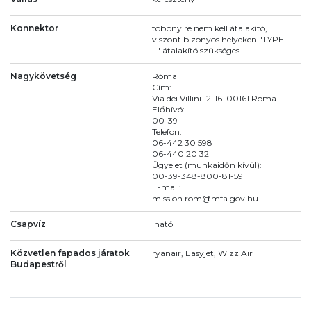
Konnektor
többnyire nem kell átalakító,
viszont bizonyos helyeken "TYPE
L" átalakító szükséges
Nagykövetség
Róma
Cím:
Via dei Villini 12-16. 00161 Roma
Előhívó:
00-39
Telefon:
06-442 30 598
06-440 20 32
Ügyelet (munkaidőn kívül):
00-39-348-800-81-59
E-mail:
mission.rom@mfa.gov.hu
Csapvíz
Iható
Közvetlen fapados járatok
ryanair, Easyjet, Wizz Air
Budapestről