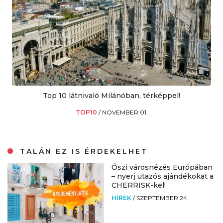
Top 10 látnivaló Milánóban, térképpel!
TOP10
/
NOVEMBER 01.
TALÁN EZ IS ÉRDEKELHET
Őszi városnézés Európában
– nyerj utazós ajándékokat a
CHERRISK-kel!
HÍREK
/
SZEPTEMBER 24.