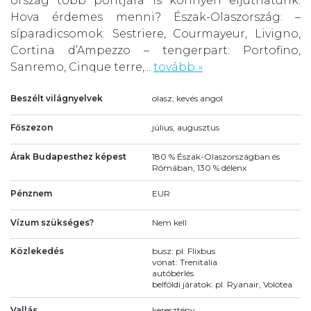
ország több pontjára is könnyen eljuthatunk.
Hova érdemes menni? Észak-Olaszország: –
síparadicsomok: Sestriere, Courmayeur, Livigno,
Cortina d’Ampezzo – tengerpart: Portofino,
Sanremo, Cinque terre,...
tovább »
Beszélt világnyelvek
olasz, kevés angol
Főszezon
július, augusztus
Árak Budapesthez képest
180 % Észak-Olaszországban és
Rómában, 130 % délenx
Pénznem
EUR
Vízum szükséges?
Nem kell
Közlekedés
busz: pl. Flixbus
vonat: Trenitalia
autóbérlés
belföldi járatok: pl. Ryanair, Volotea
Vallás
keresztény