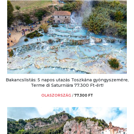
Bakancslistás: 5 napos utazás Toszkána gyöngyszemére,
Terme di Saturniára 77.300 Ft-ért!
OLASZORSZÁG
/
77.300 FT