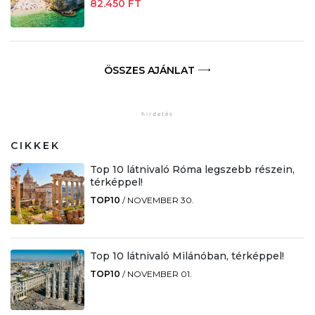
82.450 FT
ÖSSZES AJÁNLAT
CIKKEK
Top 10 látnivaló Róma legszebb részein,
térképpel!
TOP10
/
NOVEMBER 30.
Top 10 látnivaló Milánóban, térképpel!
TOP10
/
NOVEMBER 01.