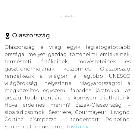
Olaszország
Olaszország a világ egyik leglátogatottabb
országa, melyet gazdag történelmi emlékeinek,
természeti értékeinek, művészeteinek és
gasztronómiájának köszönhet. Olaszország
rendelkezik a világon a legtöbb UNESCO
világörökségi helyszínnel. Magyarországról a
megközelítés egyszerű, fapados járatokkal az
ország több pontjára is könnyen eljuthatunk.
Hova érdemes menni? Észak-Olaszország: –
síparadicsomok: Sestriere, Courmayeur, Livigno,
Cortina d’Ampezzo – tengerpart: Portofino,
Sanremo, Cinque terre,...
tovább »