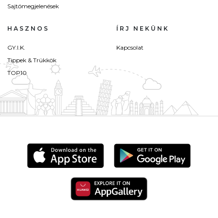
Sajtómegjelenések
HASZNOS
ÍRJ NEKÜNK
GY.I.K.
Kapcsolat
Tippek & Trükkök
TOP10