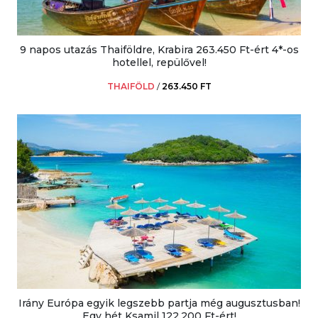
9 napos utazás Thaiföldre, Krabira 263.450 Ft-ért 4*-os
hotellel, repülővel!
THAIFÖLD
/
263.450 FT
Irány Európa egyik legszebb partja még augusztusban!
Egy hét Ksamil 122.200 Ft-ért!