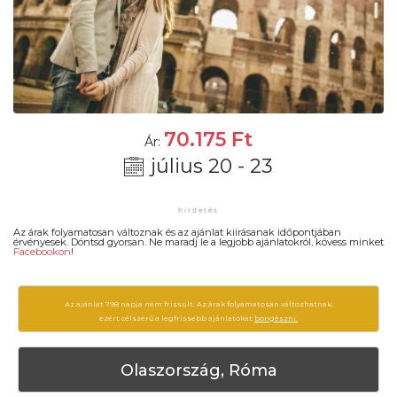
70.175
Ft
Ár:
július 20 - 23
Az árak folyamatosan változnak és az ajánlat kiírásanak időpontjában
érvényesek. Döntsd gyorsan. Ne maradj le a legjobb ajánlatokról, kövess minket
Facebookon
!
Az ajánlat 798 napja nem frissült. Az árak folyamatosan változhatnak,
ezért célszerű a legfrissebb ajánlatokat
böngészni.
Olaszország, Róma