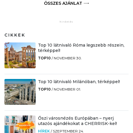
ÖSSZES AJÁNLAT
CIKKEK
Top 10 látnivaló Róma legszebb részein,
térképpel!
TOP10
/
NOVEMBER 30.
Top 10 látnivaló Milánóban, térképpel!
TOP10
/
NOVEMBER 01.
Őszi városnézés Európában – nyerj
utazós ajándékokat a CHERRISK-kel!
HÍREK
/
SZEPTEMBER 24.