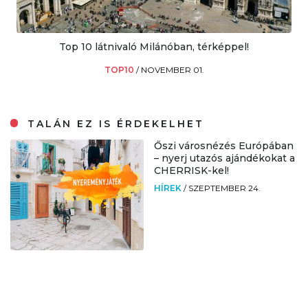
Top 10 látnivaló Milánóban, térképpel!
TOP10
/
NOVEMBER 01.
TALÁN EZ IS ÉRDEKELHET
Őszi városnézés Európában
– nyerj utazós ajándékokat a
CHERRISK-kel!
HÍREK
/
SZEPTEMBER 24.