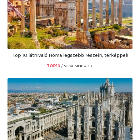
Top 10 látnivaló Róma legszebb részein, térképpel!
TOP10
/
NOVEMBER 30.