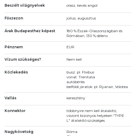
Beszélt világnyelvek
olasz, kevés angol
Főszezon
július, augusztus
Árak Budapesthez képest
180 % Észak-Olaszországban és
Rómában, 130 % délenx
Pénznem
EUR
Vízum szükséges?
Nem kell
Közlekedés
busz: pl. Flixbus
vonat: Trenitalia
autóbérlés
belföldi járatok: pl. Ryanair, Volotea
Vallás
keresztény
Konnektor
többnyire nem kell átalakító,
viszont bizonyos helyeken "TYPE
L" átalakító szükséges
Nagykövetség
Róma