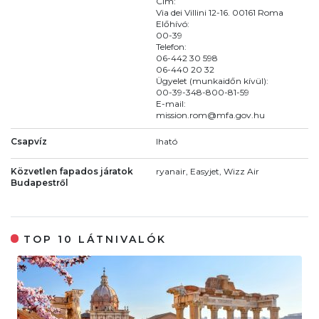
Cím:
Via dei Villini 12-16. 00161 Roma
Előhívó:
00-39
Telefon:
06-442 30 598
06-440 20 32
Ügyelet (munkaidőn kívül):
00-39-348-800-81-59
E-mail:
mission.rom@mfa.gov.hu
Csapvíz
Iható
Közvetlen fapados járatok
ryanair, Easyjet, Wizz Air
Budapestről
TOP 10 LÁTNIVALÓK