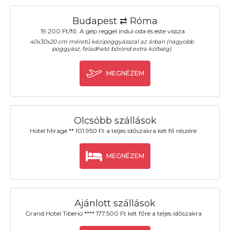
Budapest ⇄ Róma
19.200 Ft/fő. A gép reggel indul oda és este vissza.
40x30x20 cm méretű kézipoggyásszal az árban (nagyobb
poggyász, feladható bőrönd extra költség)
MEGNÉZEM
Olcsóbb szállások
Hotel Mirage ** 101.950 Ft a teljes időszakra két fő részére
MEGNÉZEM
Ajánlott szállások
Grand Hotel Tiberio **** 177.500 Ft két főre a teljes időszakra