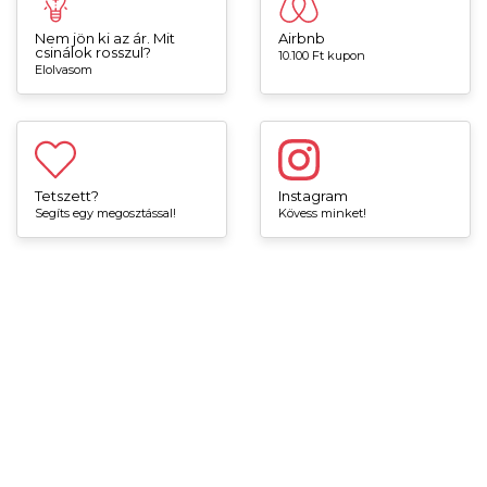
Nem jön ki az ár. Mit
Airbnb
csinálok rosszul?
10.100 Ft kupon
Elolvasom
Tetszett?
Instagram
Segíts egy megosztással!
Kövess minket!