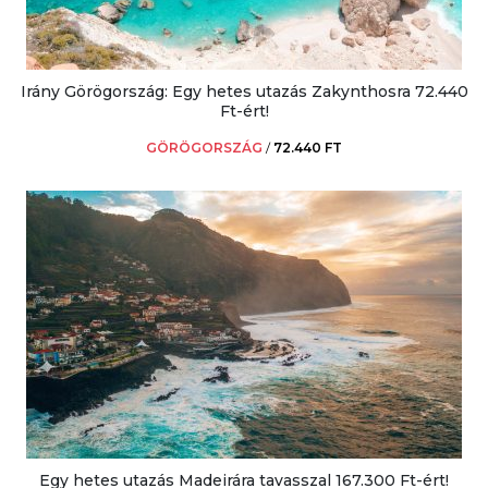
Irány Görögország: Egy hetes utazás Zakynthosra 72.440
Ft-ért!
GÖRÖGORSZÁG
/
72.440 FT
Egy hetes utazás Madeirára tavasszal 167.300 Ft-ért!