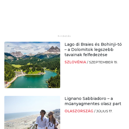
Lago di Braies és Bohinji-tó
– a Dolomitok legszebb
tavainak felfedezése
SZLOVÉNIA
/
SZEPTEMBER 19.
Lignano Sabbiadoro – a
műanyagmentes olasz part
OLASZORSZÁG
/
JÚLIUS 17.