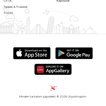
GY.I.K.
Kapcsolat
Tippek & Trükkök
TOP10
Minden tartalom jogvédett © 2026 Utazómajom.