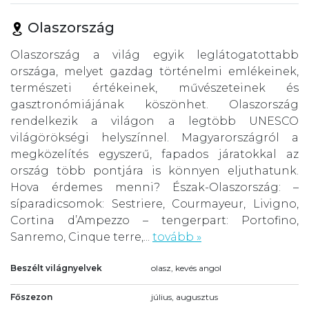
Olaszország
Olaszország a világ egyik leglátogatottabb
országa, melyet gazdag történelmi emlékeinek,
természeti értékeinek, művészeteinek és
gasztronómiájának köszönhet. Olaszország
rendelkezik a világon a legtöbb UNESCO
világörökségi helyszínnel. Magyarországról a
megközelítés egyszerű, fapados járatokkal az
ország több pontjára is könnyen eljuthatunk.
Hova érdemes menni? Észak-Olaszország: –
síparadicsomok: Sestriere, Courmayeur, Livigno,
Cortina d’Ampezzo – tengerpart: Portofino,
Sanremo, Cinque terre,...
tovább »
Beszélt világnyelvek
olasz, kevés angol
Főszezon
július, augusztus