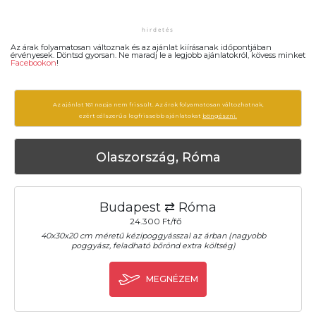
Az árak folyamatosan változnak és az ajánlat kiírásanak időpontjában
érvényesek. Döntsd gyorsan. Ne maradj le a legjobb ajánlatokról, kövess minket
Facebookon
!
Az ajánlat 161 napja nem frissült. Az árak folyamatosan változhatnak,
ezért célszerű a legfrissebb ajánlatokat
böngészni.
Olaszország, Róma
Budapest ⇄ Róma
24.300 Ft/fő
40x30x20 cm méretű kézipoggyásszal az árban (nagyobb
poggyász, feladható bőrönd extra költség)
MEGNÉZEM