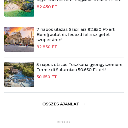
82.450 FT
7 napos utazás Szicíliára 92.850 Ft-ért!
Bérelj autót és fedezd fel a szigetet
szuper áron!
92.850 FT
5 napos utazás Toszkána gyöngyszemére,
Terme di Saturniára 50.650 Ft-ért!
50.650 FT
ÖSSZES AJÁNLAT