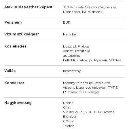
Árak Budapesthez képest
180 % Észak-Olaszországban és
Rómában, 130 % délenx
Pénznem
EUR
Vízum szükséges?
Nem kell
Közlekedés
busz: pl. Flixbus
vonat: Trenitalia
autóbérlés
belföldi járatok: pl. Ryanair, Volotea
Vallás
keresztény
Konnektor
többnyire nem kell átalakító,
viszont bizonyos helyeken "TYPE
L" átalakító szükséges
Nagykövetség
Róma
Cím:
Via dei Villini 12-16. 00161 Roma
Előhívó:
00-39
Telefon: