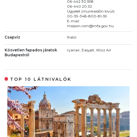
06-442 30 598
06-440 20 32
Ügyelet (munkaidőn kívül):
00-39-348-800-81-59
E-mail:
mission.rom@mfa.gov.hu
Csapvíz
Iható
Közvetlen fapados járatok
ryanair, Easyjet, Wizz Air
Budapestről
TOP 10 LÁTNIVALÓK