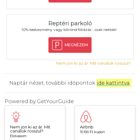
Reptéri parkoló
10% kedvezmény vagy bőrönd fóliázás - csak nektek!
MEGNÉZEM
Nem jön ki az ár. Mit csinálok rosszul?
Naptár nézet, további időpontok
ide kattintva
.
Powered by
GetYourGuide
Nem jön ki az ár. Mit
Airbnb
csinálok rosszul?
10.100 Ft kupon
Elolvasom