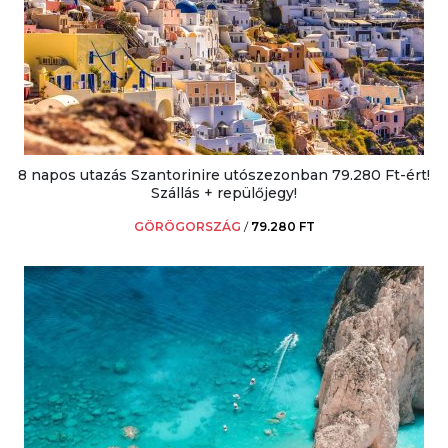
8 napos utazás Szantorinire utószezonban 79.280 Ft-ért!
Szállás + repülőjegy!
GÖRÖGORSZÁG
/
79.280 FT