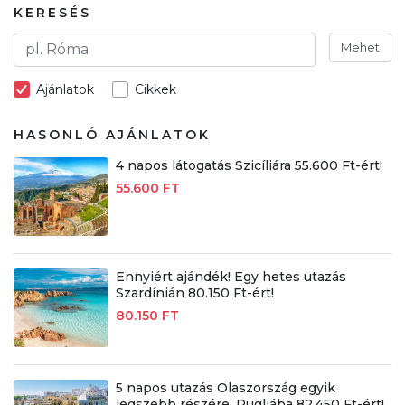
KERESÉS
Mehet
Ajánlatok
Cikkek
HASONLÓ AJÁNLATOK
4 napos látogatás Szicíliára 55.600 Ft-ért!
55.600 FT
Ennyiért ajándék! Egy hetes utazás
Szardínián 80.150 Ft-ért!
80.150 FT
5 napos utazás Olaszország egyik
legszebb részére, Pugliába 82.450 Ft-ért!