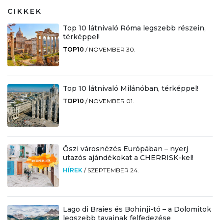
CIKKEK
Top 10 látnivaló Róma legszebb részein,
térképpel!
TOP10
/
NOVEMBER 30.
Top 10 látnivaló Milánóban, térképpel!
TOP10
/
NOVEMBER 01.
Őszi városnézés Európában – nyerj
utazós ajándékokat a CHERRISK-kel!
HÍREK
/
SZEPTEMBER 24.
Lago di Braies és Bohinji-tó – a Dolomitok
legszebb tavainak felfedezése