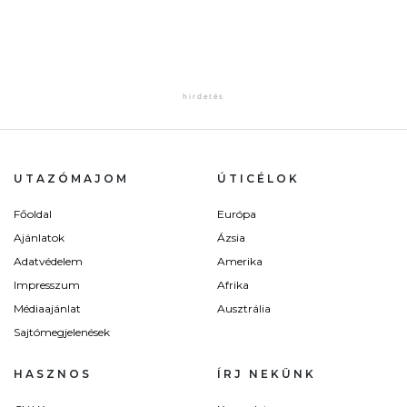
UTAZÓMAJOM
ÚTICÉLOK
Főoldal
Európa
Ajánlatok
Ázsia
Adatvédelem
Amerika
Impresszum
Afrika
Médiaajánlat
Ausztrália
Sajtómegjelenések
HASZNOS
ÍRJ NEKÜNK