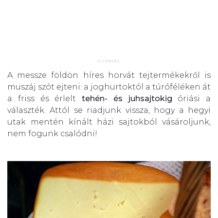
A messze földön híres horvát tejtermékekről is
muszáj szót ejteni: a joghurtoktól a túróféléken át
a friss és érlelt
tehén- és juhsajtokig
óriási a
választék. Attól se riadjunk vissza, hogy a hegyi
utak mentén kínált házi sajtokból vásároljunk,
nem fogunk csalódni!