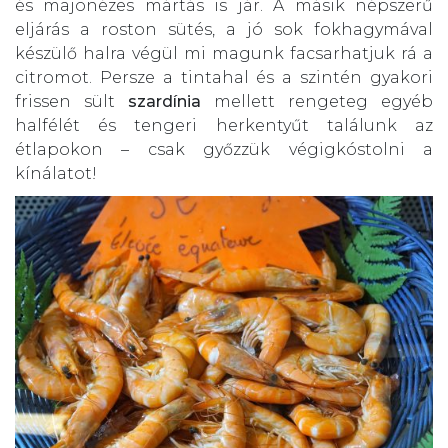
és majonézes mártás is jár. A másik népszerű
eljárás a roston sütés, a jó sok fokhagymával
készülő halra végül mi magunk facsarhatjuk rá a
citromot. Persze a tintahal és a szintén gyakori
frissen sült
szardínia
mellett rengeteg egyéb
halfélét és tengeri herkentyűt találunk az
étlapokon – csak győzzük végigkóstolni a
kínálatot!