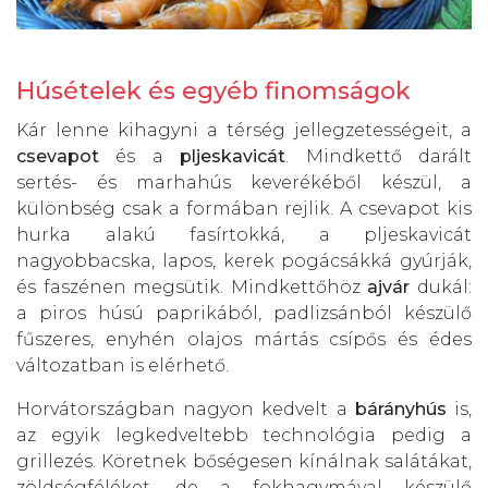
Húsételek és egyéb finomságok
Kár lenne kihagyni a térség jellegzetességeit, a
csevapot
és a
pljeskavicát
. Mindkettő darált
sertés- és marhahús keverékéből készül, a
különbség csak a formában rejlik. A csevapot kis
hurka alakú fasírtokká, a pljeskavicát
nagyobbacska, lapos, kerek pogácsákká gyúrják,
és faszénen megsütik. Mindkettőhöz
ajvár
dukál:
a piros húsú paprikából, padlizsánból készülő
fűszeres, enyhén olajos mártás csípős és édes
változatban is elérhető.
Horvátországban nagyon kedvelt a
bárányhús
is,
az egyik legkedveltebb technológia pedig a
grillezés. Köretnek bőségesen kínálnak salátákat,
zöldségféléket, de a fokhagymával készülő