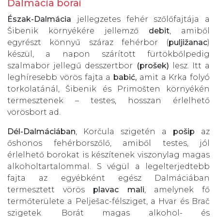
Dalmácia borai
Észak-Dalmácia
jellegzetes fehér szőlőfajtája a
Šibenik környékére jellemző
debit
, amiből
egyrészt könnyű száraz fehérbor (
puljižanac
)
készül, a napon szárított fürtökbőlpedig
szalmabor jellegű desszertbor
(prošek)
lesz. Itt a
leghíresebb vörös fajta a
babić,
amit a Krka folyó
torkolatánál, Šibenik és Primošten környékén
termesztenek – testes, hosszan érlelhető
vörösbort ad.
Dél-Dalmáciában
, Korčula szigetén a
pošip
az
őshonos fehérborszőlő, amiből testes, jól
érlelhető borokat is készítenek viszonylag magas
alkoholtartalommal. S végül a legelterjedtebb
fajta az egyébként egész Dalmáciában
termesztett vörös
plavac mali
, amelynek fő
termőterülete a Pelješac-félsziget, a Hvar és Brač
szigetek. Borát magas alkohol- és