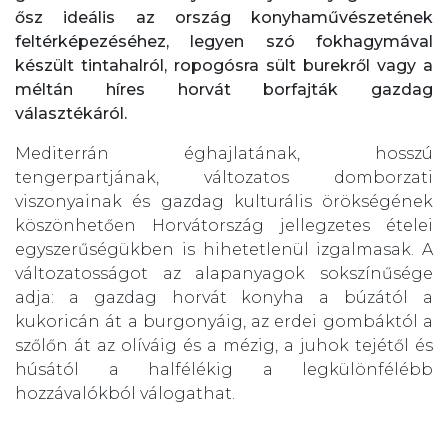
ősz ideális az ország konyhaművészetének
feltérképezéséhez, legyen szó fokhagymával
készült tintahalról, ropogósra sült burekről vagy a
méltán híres horvát borfajták gazdag
választékáról.
Mediterrán éghajlatának, hosszú
tengerpartjának, változatos domborzati
viszonyainak és gazdag kulturális örökségének
köszönhetően Horvátország jellegzetes ételei
egyszerűségükben is hihetetlenül izgalmasak. A
változatosságot az alapanyagok sokszínűsége
adja: a gazdag horvát konyha a búzától a
kukoricán át a burgonyáig, az erdei gombáktól a
szőlőn át az olíváig és a mézig, a juhok tejétől és
húsától a halfélékig a legkülönfélébb
hozzávalókból válogathat.