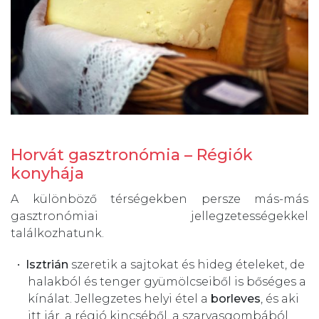
Horvát gasztronómia – Régiók
konyhája
A különböző térségekben persze más-más
gasztronómiai jellegzetességekkel
találkozhatunk.
Isztrián
szeretik a sajtokat és hideg ételeket, de
halakból és tenger gyümölcseiből is bőséges a
kínálat. Jellegzetes helyi étel a
borleves
, és aki
itt jár, a régió kincséből, a szarvasgombából