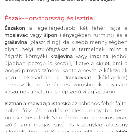
Észak-Horvátország és Isztria
Északon
a legelterjedtebb két fehér fajta a
moslavac
vagy
šipon
(lényegében furmint) és a
graševina
(olaszrizling), de kisebb mennyiségben
olyan helyi szőlőfajtákat is termelnek, mint a
Zágráb környéki
kraljevina
vagy
imbrina
(ebből
újabban pezsgő is készül), illetve a
škrlet,
ami a
bogyó pirosas színéről kapta a nevét. A kékszőlők
közül elsősorban a
frankovkát
(kékfrankos)
termesztik, de fehér- és vörösborok egyaránt
készülnek a nálunk is népszerű világfajtákból.
Isztrián
a
malvazija istarska
az őshonos fehér fajta,
ebből friss és hordós érlelésű, nagyobb testű
borokis készülnek. Szintén őshonos a vörös
teran
szőlő, ami magas savú és viszonylag alacsony
alkoholú bort ad. Krk egyedi szőlőfajtája a
fehér