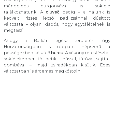
mángoldos burgonyával is sokfelé
találkozhatunk. A
djuveč
pedig – a nálunk is
kedvelt rizses lecsó padlizsánnal dúsított
változata – olyan kiadós, hogy egytálételnek is
megteszi.
Ahogy a Balkán egész területén, úgy
Horvátországban is roppant népszerű a
pékségekben készülő
burek
. A vékony rétestésztát
sokféleképpen tölthetik – hússal, túróval, sajttal,
gombával –, majd zsiradékban kisütik. Édes
változatban is érdemes megkóstolni.