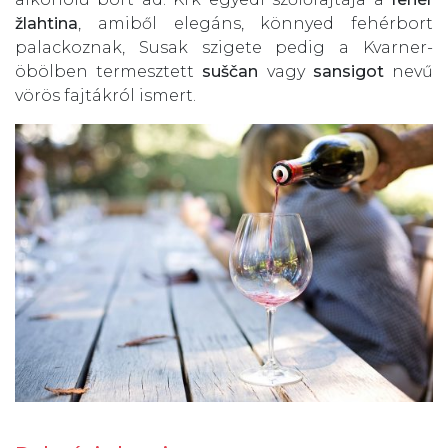
žlahtina
, amiből elegáns, könnyed fehérbort
palackoznak, Susak szigete pedig a Kvarner-
öbölben termesztett
suščan
vagy
sansigot
nevű
vörös fajtákról ismert.