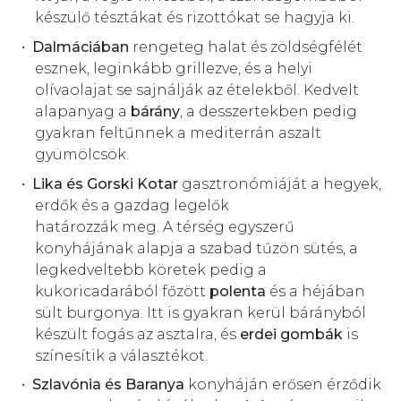
készülő tésztákat és rizottókat se hagyja ki.
Dalmáciában
rengeteg halat és zöldségfélét
esznek, leginkább grillezve, és a helyi
olívaolajat se sajnálják az ételekből. Kedvelt
alapanyag a
bárány
, a desszertekben pedig
gyakran feltűnnek a mediterrán aszalt
gyümölcsök.
Lika és Gorski Kotar
gasztronómiáját a hegyek,
erdők és a gazdag legelők
határozzák meg. A térség egyszerű
konyhájának alapja a szabad tűzön sütés, a
legkedveltebb köretek pedig a
kukoricadarából főzött
polenta
és a héjában
sült burgonya. Itt is gyakran kerül bárányból
készült fogás az asztalra, és
erdei gombák
is
színesítik a választékot.
Szlavónia és Baranya
konyháján erősen érződik