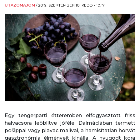
UTAZOMAJOM
/
2019. SZEPTEMBER 10. KEDD - 10:17
Egy tengerparti étteremben elfogyasztott friss
halvacsora leöblítve jóféle, Dalmáciában termett
pošippal vagy plavac malival, a hamisítatlan horvát
gasztronómia élményeit kínálja. A nyugodt kora