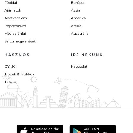
Főoldal
Európa
Ajánlatok
Ázsia
Adatvédelem
Amerika
Impresszum
Afrika
Médiaajánlat
Ausztrália
Sajtómegjelenések
HASZNOS
ÍRJ NEKÜNK
GY.I.K.
Kapcsolat
Tippek & Trükkök
TOP10