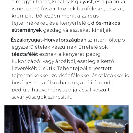
a magyar hatás, kínálnak
gulyást
, és a paprika
is népszerű fűszer. Főznek babféléket, tésztát,
krumplit, bőkezűen mérik a zsírdús
tejtermékeket, és a kenyérfélék,
diós-mákos
sütemények
gazdag választékát kínálják.
Északnyugat-Horvátországban
szintén főképp
egyszerű ételek készülnek. Errefelé sok
tésztafélét
esznek, a kenyeret pedig
kukoricából vagy árpából, esetleg a kettő
keverékéből sütik. Tehéntejből erjesztett
tejtermékekkel, zöldségfélékkel és salátákkal is
bőségesen találkozhatunk, a téli étrendet
pedig a hagyományos eljárással készült
savanyúságok színesítik.