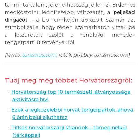
tannintartalom, jó érlelhetőség jellemzi. Érdemes
megkóstolni leghíresebb változatát, a
pelješaci
dingačot
– a bor címkéjén ábrázolt szamár azt
szimbolizálja, hogy régen szamárháton vitték be
a leszüretelt szőlőt a rendkívül meredek
tengerparti ültetvényekről.
(forrás:
turizmus.com,
fotók: pixabay, turizmus.com)
Tudj meg még többet Horvátországról:
Horvátország top 10 természeti látványossága
aktivitásra hív!
Ezek a legközelebbi horvát tengerpartok, ahová
6 órán belül eljuthatsz
Titkos horvátországi strandok – tömeg nélkül
(térképpel)