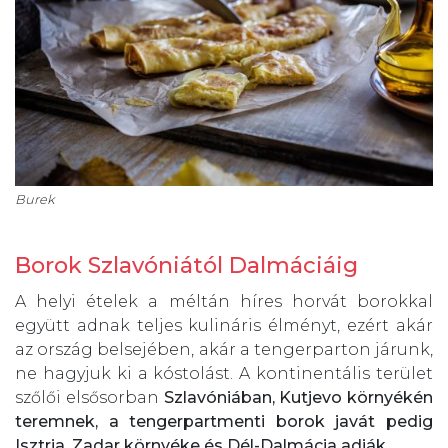
Burek
Borok Szlavóniától Dalmáciáig
A helyi ételek a méltán híres horvát borokkal
együtt adnak teljes kulináris élményt, ezért akár
az ország belsejében, akár a tengerparton járunk,
ne hagyjuk ki a kóstolást. A kontinentális terület
szőlői elsősorban
Szlavóniában, Kutjevo környékén
teremnek, a tengerpartmenti borok javát pedig
Isztria, Zadar környéke és Dél-Dalmácia adják.