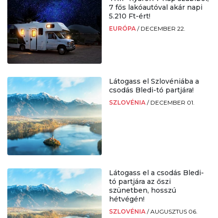
7 fős lakóautóval akár napi
5.210 Ft-ért!
EURÓPA
/
DECEMBER 22.
Látogass el Szlovéniába a
csodás Bledi-tó partjára!
SZLOVÉNIA
/
DECEMBER 01.
Látogass el a csodás Bledi-
tó partjára az őszi
szünetben, hosszú
hétvégén!
SZLOVÉNIA
/
AUGUSZTUS 06.