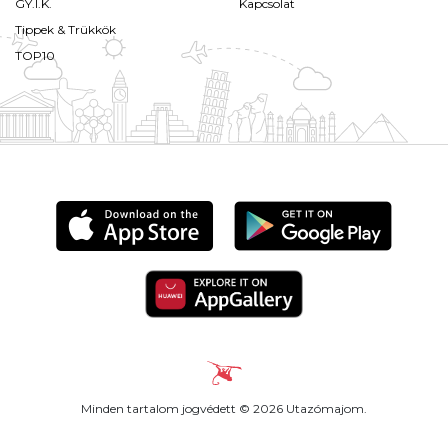
GY.I.K.
Kapcsolat
Tippek & Trükkök
TOP10
Minden tartalom jogvédett © 2026 Utazómajom.