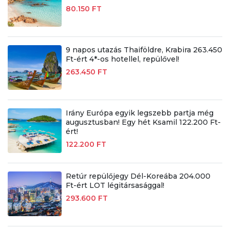
80.150 FT
9 napos utazás Thaiföldre, Krabira 263.450
Ft-ért 4*-os hotellel, repülővel!
263.450 FT
Irány Európa egyik legszebb partja még
augusztusban! Egy hét Ksamil 122.200 Ft-
ért!
122.200 FT
Retúr repülőjegy Dél-Koreába 204.000
Ft-ért LOT légitársasággal!
293.600 FT