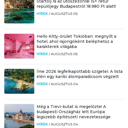
Startolj rá az utószezonra! 15+ retúr
repülőjegy Budapestről 18.980 Ft alatt!
HÍREK
/
AUGUSZTUS 05.
Hello Kitty-őrület Tokióban: megnyílt a
hotel, ahol rajongóként beléphetsz a
karakterek világába
HÍREK
/
AUGUSZTUS 05.
Íme 2026 legfelkapottabb szigetei: A lista
élén egy karibi álomparadicsom végzett
HÍREK
/
AUGUSZTUS 04.
Még a Trevi-kutat is megelőzte! A
budapesti Országház lett Európa
legszebb építészeti nevezetessége
HÍREK
/
AUGUSZTUS 04.