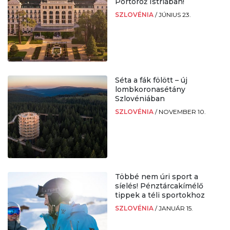
Portorož Istriában!
SZLOVÉNIA
/
JÚNIUS 23.
Séta a fák fölött – új
lombkoronasétány
Szlovéniában
SZLOVÉNIA
/
NOVEMBER 10.
Többé nem úri sport a
síelés! Pénztárcakímélő
tippek a téli sportokhoz
SZLOVÉNIA
/
JANUÁR 15.