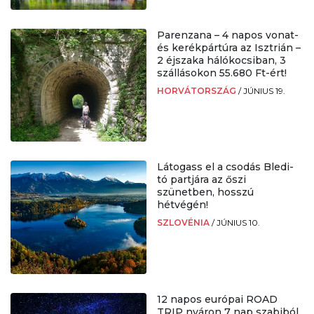
Parenzana – 4 napos vonat-
és kerékpártúra az Isztrián –
2 éjszaka hálókocsiban, 3
szállásokon 55.680 Ft-ért!
HORVÁTORSZÁG
/
JÚNIUS 19.
Látogass el a csodás Bledi-
tó partjára az őszi
szünetben, hosszú
hétvégén!
SZLOVÉNIA
/
JÚNIUS 10.
12 napos európai ROAD
TRIP nyáron 7 nap szabiból,