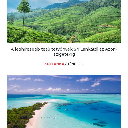
A leghíresebb teaültetvények Srí Lankától az Azori-
szigetekig
SRI LANKA
/
JÚNIUS 11.