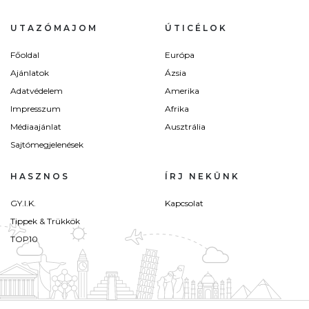
UTAZÓMAJOM
ÚTICÉLOK
Főoldal
Európa
Ajánlatok
Ázsia
Adatvédelem
Amerika
Impresszum
Afrika
Médiaajánlat
Ausztrália
Sajtómegjelenések
HASZNOS
ÍRJ NEKÜNK
GY.I.K.
Kapcsolat
Tippek & Trükkök
TOP10