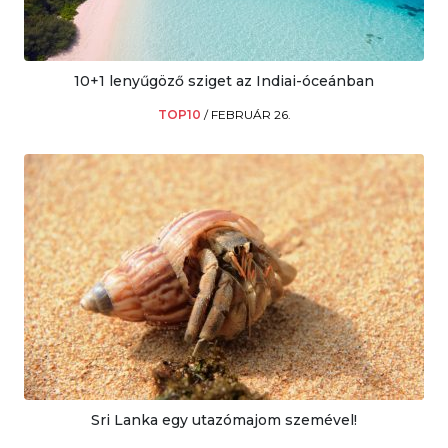
10+1 lenyűgöző sziget az Indiai-óceánban
TOP10
/
FEBRUÁR 26.
Sri Lanka egy utazómajom szemével!